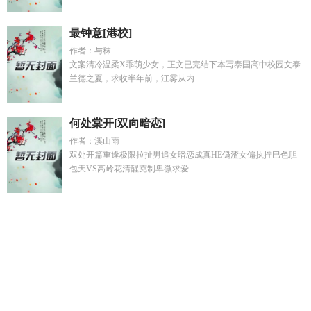
最钟意[港校]
作者：与秣
文案清冷温柔X乖萌少女，正文已完结下本写泰国高中校园文泰
兰德之夏，求收半年前，江雾从内...
何处棠开[双向暗恋]
作者：溪山雨
双处开篇重逢极限拉扯男追女暗恋成真HE僞渣女偏执拧巴色胆
包天VS高岭花清醒克制卑微求爱...
类似如何攀折天之骄子
我不当舔狗很多年全文
cos利姆露被摩
拉克斯捡番外
搬空家产嫁军官
玩家立志成为联盟之主综英美
番外
朕不死尔等皆是臣短剧免费高清完整版
西游从仙鹿到大
妖
我不当舔狗后成了亿万富翁
乡镇王子 薛翠娥
登录账号收费
不收费
朕不死尔等终究是臣出处
重生后拒绝入赘逆袭
兽幻
师
登录开始计费?玩家骂完含泪充值 作者四斤排骨
我是您
的
王子镇02
表姑娘又又又又跑了内容简介
朕不死尔等都是臣