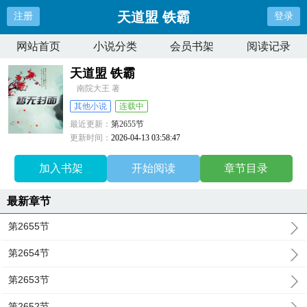
天道盟 铁霸
注册
登录
网站首页
小说分类
会员书架
阅读记录
天道盟 铁霸
南院大王 著
其他小说
连载中
最近更新：
第2655节
更新时间：
2026-04-13 03:58:47
加入书架
开始阅读
章节目录
最新章节
第2655节
第2654节
第2653节
第2652节