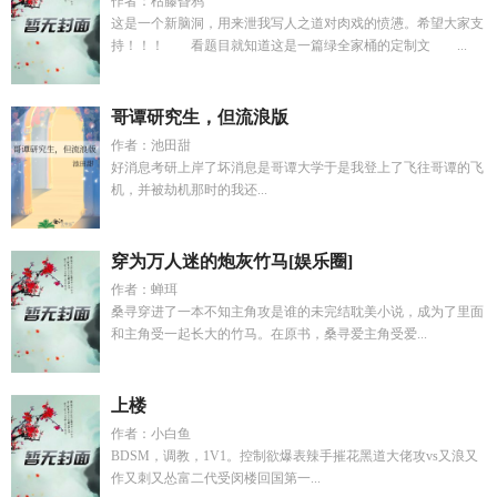
作者：枯藤昏鸦
这是一个新脑洞，用来泄我写人之道对肉戏的愤懑。希望大家支
持！！！ 看题目就知道这是一篇绿全家桶的定制文 ...
哥谭研究生，但流浪版
作者：池田甜
好消息考研上岸了坏消息是哥谭大学于是我登上了飞往哥谭的飞
机，并被劫机那时的我还...
穿为万人迷的炮灰竹马[娱乐圈]
作者：蝉珥
桑寻穿进了一本不知主角攻是谁的未完结耽美小说，成为了里面
和主角受一起长大的竹马。在原书，桑寻爱主角受爱...
上楼
作者：小白鱼
BDSM，调教，1V1。控制欲爆表辣手摧花黑道大佬攻vs又浪又
作又刺又怂富二代受闵楼回国第一...