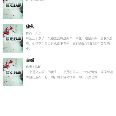
...
骤落
作者：几京
贺宣三十多了，又在里面待过两年，余生一眼望到头，洒脱又自
在。他也以为自己什么都不在乎，直到遇见了对门那个英俊的
少...
金婚
作者：IMC
一个是众人眼中的傻子，一个是村里人口中的小混混，偏偏命运
将他们连在一起。周行向来自命清高，却万万没想到...
御器千秋txt
药铺女东家
攻略病娇死遁后
星希成奏个人简
历
沧龙
兽校开局被强吻我被病娇们娇宠了免费阅读全文
墨桔
无鎏by笔趣阁免费阅读全文无弹窗
墨桔无鎏全文
攻略病娇后
我选择死遁最新章节列表
流落荒岛后她们对我图怀不
流落荒