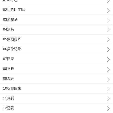
02让你叫了吗
03逼喝酒
04涂药
05蒙眼捂耳
06摄像记录
07回家
08不祥
09离开
10捉她回来
11惩罚
12还爱