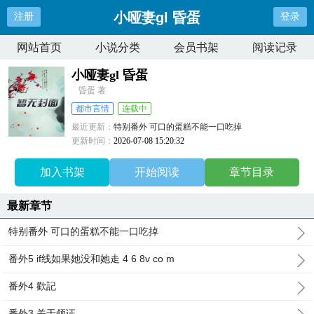
小哑妻gl 昏蛋
注册
登录
网站首页
小说分类
会员书架
阅读记录
小哑妻gl 昏蛋
昏蛋 著
都市言情
连载中
最近更新：
特别番外 可口的蛋糕不能一口吃掉
更新时间：
2026-07-08 15:20:32
加入书架
开始阅读
章节目录
最新章节
特别番外 可口的蛋糕不能一口吃掉
番外5 if线如果她没和她走 4 6 8v co m
番外4 歡記
番外3 关于领证