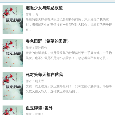
邂逅少女与禁忌欲望
作者：飞
热辣的夏天即使有风吹过也是那样的闷热，汗水浸湿了我的衣
衫，想想最近生的事情没有一件能够让人顺心，贷款买的房子还
有...
春色田野（希望的田野）
作者：茶叶面包
唐骏的欲望很多，但是最简单的欲望莫过于一手握金钱，一手抱
美女。也不知道是不是yy小说看多了，总想着自己家财万贯，...
死对头每天都在黏我
作者：刑上香
文案「戎玉视角」戎玉意外捡到了一只可爱的小触手怪。小触手
又软又甜又粘人，迷得戎玉神魂颠倒，...
血玉碎璧+番外
作者：君淮之