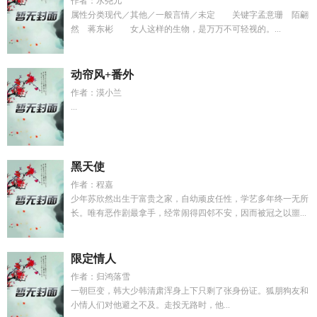
作者：水尧儿
属性分类现代／其他／一般言情／未定 关键字孟意珊 陌翩
然 蒋东彬 女人这样的生物，是万万不可轻视的。...
动帘风+番外
作者：漠小兰
...
黑天使
作者：程嘉
少年苏欣然出生于富贵之家，自幼顽皮任性，学艺多年终一无所
长。唯有恶作剧最拿手，经常闹得四邻不安，因而被冠之以噩...
限定情人
作者：归鸿落雪
一朝巨变，韩大少韩清肃浑身上下只剩了张身份证。狐朋狗友和
小情人们对他避之不及。走投无路时，他...