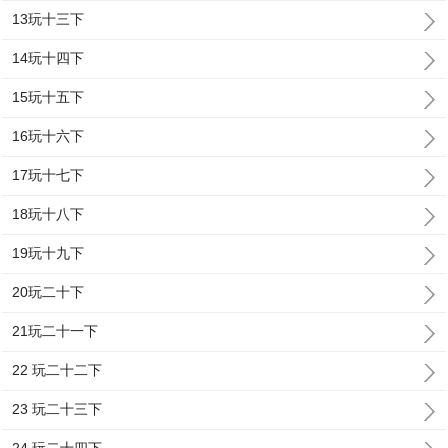
13玩十三下
14玩十四下
15玩十五下
16玩十六下
17玩十七下
18玩十八下
19玩十九下
20玩二十下
21玩二十一下
22 玩二十二下
23 玩二十三下