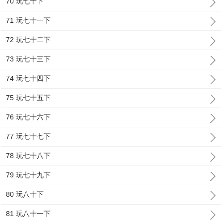
70 玩七十下
71 玩七十一下
72 玩七十二下
73 玩七十三下
74 玩七十四下
75 玩七十五下
76 玩七十六下
77 玩七十七下
78 玩七十八下
79 玩七十九下
80 玩八十下
81 玩八十一下