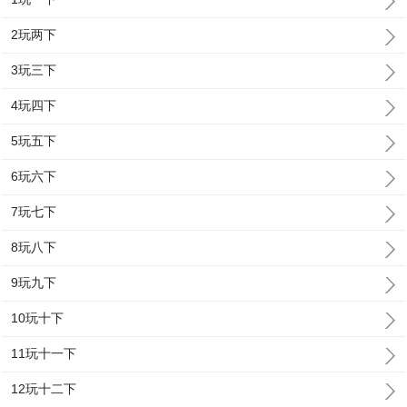
2玩两下
3玩三下
4玩四下
5玩五下
6玩六下
7玩七下
8玩八下
9玩九下
10玩十下
11玩十一下
12玩十二下