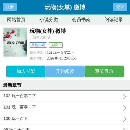
玩物(女尊) 微博
注册
登录
网站首页
小说分类
会员书架
阅读记录
玩物(女尊) 微博
颠勺大师 著
其他小说
连载中
最近更新：
102 玩一百零二下
更新时间：
2026-04-13 20:01:50
加入书架
开始阅读
章节目录
最新章节
102 玩一百零二下
101 玩一百零一下
100 玩一百下
99 玩九十九下