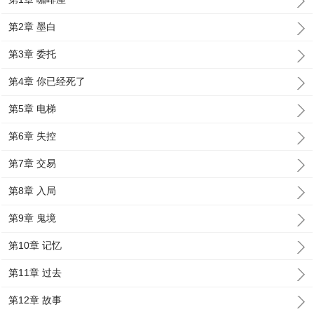
第2章 墨白
第3章 委托
第4章 你已经死了
第5章 电梯
第6章 失控
第7章 交易
第8章 入局
第9章 鬼境
第10章 记忆
第11章 过去
第12章 故事