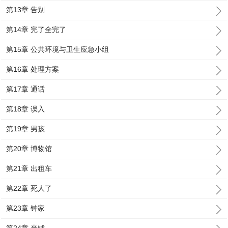
第13章 告别
第14章 完了全完了
第15章 公共环境与卫生应急小组
第16章 处理方案
第17章 通话
第18章 误入
第19章 男孩
第20章 博物馆
第21章 出租车
第22章 死人了
第23章 钟家