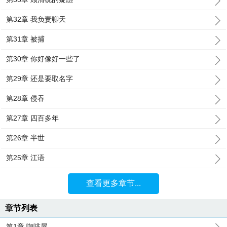
第32章 我负责聊天
第31章 被捕
第30章 你好像好一些了
第29章 还是要取名字
第28章 侵吞
第27章 四百多年
第26章 半世
第25章 江语
查看更多章节...
章节列表
第1章 咖啡屋