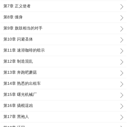
第7章 正义使者
第8章 缠身
第9章 旗鼓相当的对手
第10章 闪避圣体
第11章 速溶咖啡的暗示
第12章 制造混乱
第13章 奔跑吧蘑菇
第14章 熟悉的出租车
第15章 曙光机械厂
第16章 撬棍逞凶
第17章 黑袍人