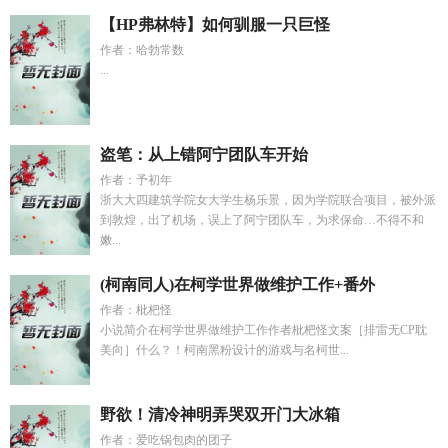
【HP弗林特】如何驯服一只巨怪
作者：哈勃常数
...
盗笔：从上错阿宁团队车开始
作者：予初年
浙大大四建筑学院女大学生杨乐景，因为学院联合项目，被外派
到敦煌，出了机场，误上了阿宁团队车，为求保命…不得不和
嫩...
(柯南同人)在柯学世界做维护工作+番外
作者：枇杷怪
小说简介在柯学世界做维护工作作者枇杷怪文案［排雷无CP耽
美向］什么？！柯南黑粉设计的游戏与名柯世...
野欲！清冷神明弄哭双开门大冰箱
作者：爱吃锅包肉的团子