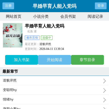
早婚早育人能入党吗
注册
登录
网站首页
小说分类
会员书架
阅读记录
早婚早育人能入党吗
化鱼 著
都市言情
连载中
最近更新：
道貌岸然
更新时间：
2026-04-11 13:39:34
加入书架
开始阅读
章节目录
最新章节
道貌岸然
变聪明hy
情绪hy
孕期小事hy