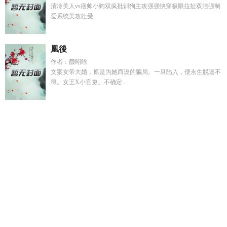
清冷美人vs痞帅小狗双疯批训狗主攻强强快穿极限拉扯双洁强制
爱系统美攻壮受...
凰後
作者：颜昭晗
文案女帝大婚，原是为她而设的骗局。一旦陷入，便永生脱逃不
得。女王X小官吏。不确定...
催眠之后的
甲木修仙
向导的精神体抚慰的三个基本特征
祖龙
血脉的玄幻
向导精神体为狐狸的出处和故事
解除催眠
被抢取
豪夺的女配
神奇的魔法动画片全集
向导的精神体可以是猛兽
吗
别人练武武我修仙
炮灰的海外亲戚回国了在线阅读
玄幻开
局觉醒祖龙血脉他的传说
X的乐园 帕罗西汀
暴君崇祯杀出日
不落帝国正版
季羡鱼
月照泠泠
修真美女如云
甲木是佛教还
是道教
X的乐园TXT
退伍兵王混官场全文免费阅读
泠泠月色
里是什么生肖
修仙中有关甲木的神通
无上传承全文免费阅
读
综影视恶毒女配心狠手辣
一剑惊天下可她背后的男人更可
怕免
季羡
别人修仙我打铁一锤敲出化神境短剧
无上传承顶点
网手机阅读
天下化凡仙女堕尘录拥抱黑夜在
甲木俢仙传
伏牛