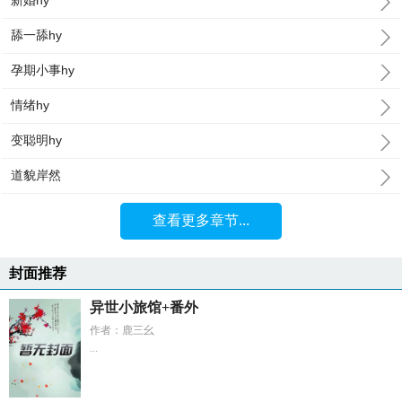
新婚hy
舔一舔hy
孕期小事hy
情绪hy
变聪明hy
道貌岸然
查看更多章节...
封面推荐
异世小旅馆+番外
作者：鹿三幺
...