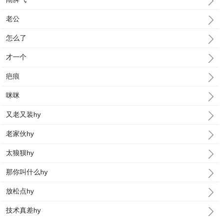
老公
怎么了
才一个
疤痕
咪咪
又老又装hy
老家伙hy
太狼狈hy
那你叫什么hy
放松点hy
技术真差hy