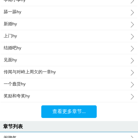
舔一舔hy
新婚hy
上门hy
结婚吧hy
见面hy
传闻与对峙上周欠的一章hy
一个蠢货hy
奖励和夸奖hy
查看更多章节...
章节列表
闹脾气