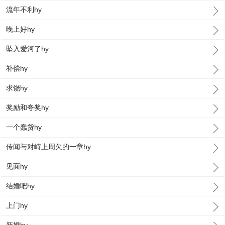
流年不利hy
晚上好hy
坠入爱河了hy
补偿hy
求饶hy
奖励和夸奖hy
一个蠢货hy
传闻与对峙上周欠的一章hy
见面hy
结婚吧hy
上门hy