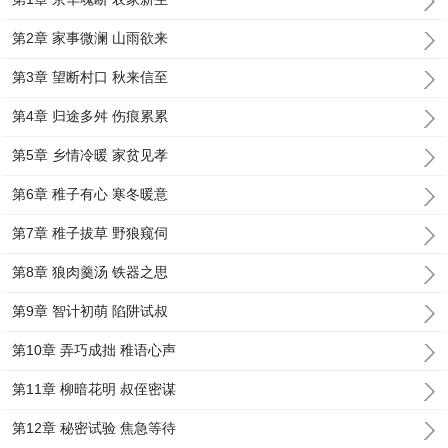
第2章 家事微澜 山雨欲来
第3章 望断村口 秋来信至
第4章 归途多舛 伤痕累累
第5章 乡情冷暖 家贫见孝
第6章 稚子有心 寒冬暖意
第7章 稚子拔草 野狼窥伺
第8章 狼肉羹汤 铁器之思
第9章 智计初萌 陷阱试叔
第10章 弄巧成拙 稚语心声
第11章 柳暗花明 叔侄密谋
第12章 秘密试验 焦急等待