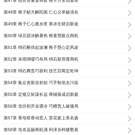
第47章 役所苦暑显奇效 稚子方名动县尊
第48章 稚子献方解民困 仁心义举扬清名
第49章 稚子仁心惠乡里 寒冰生财启新途
第50章 绿豆甜冰解暑热 稚童慧眼点商机
第51章 绡石断供起波澜 稚子慧心定风波
第52章 未雨绸缪巧布局 绡石新用显商机
第53章 绡石腾贵巧获利 技艺百两定乾坤
第54章 集众资新业初创 巧手制皂去污垢
第55章 定规立矩谋长远 商铺落成启新篇
第56章 皂坊初开业遇冷 巧赠贵人破僵局
第57章 香皂暗香动贵人 赏花宴上美名扬
第58章 皂名远扬商机涌 利泽乡梓建塾基