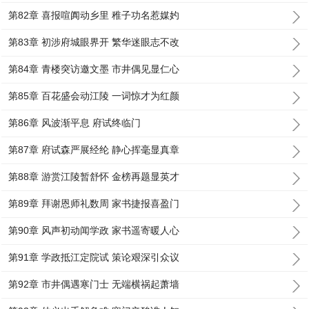
第82章 喜报喧阗动乡里 稚子功名惹媒妁
第83章 初涉府城眼界开 繁华迷眼志不改
第84章 青楼突访邀文墨 市井偶见显仁心
第85章 百花盛会动江陵 一词惊才为红颜
第86章 风波渐平息 府试终临门
第87章 府试森严展经纶 静心挥毫显真章
第88章 游赏江陵暂舒怀 金榜再题显英才
第89章 拜谢恩师礼数周 家书捷报喜盈门
第90章 风声初动闻学政 家书遥寄暖人心
第91章 学政抵江定院试 策论艰深引众议
第92章 市井偶遇寒门士 无端横祸起萧墙