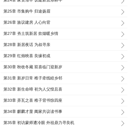
第24章 家资渐丰 议建新居添耕牛
第25章 市集购牛 归途扬眉
第26章 族议建房 人心向背
第27章 夯土筑新居 炊烟暖乡情
第28章 新居夜话 为叔寻亲
第29章 红烛映喜 良缘初成
第30章 秋收冬藏 双喜临门迎新岁
第31章 新岁日常 稚子牵线睦乡邻
第32章 新生命啼 初为人父惶且喜
第33章 弄瓦之喜 稚子背书惊四座
第34章 麒麟才显 阖家共议读书事
第35章 初访蒙师遭冷眼 外祖鼎力寻良机