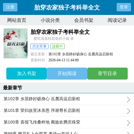
胎穿农家独子考科举全文
注册
登录
网站首页
小说分类
会员书架
阅读记录
胎穿农家独子考科举全文
爱吃清蒸桂花鱼的小娘 著
历史军事
连载中
最近更新：
第102章 乡居静好砺身心 岳麓高远启新程
更新时间：
2026-04-13 11:44:09
加入书架
开始阅读
章节目录
最新章节
第102章 乡居静好砺身心 岳麓高远启新程
第101章 荣归故里沐亲恩 拜谢尊长启新程
第100章 喜报飞传桑梓地 阖族欢腾庆殊荣
第99章 簪花礼上会群英 孝诗一首动人心