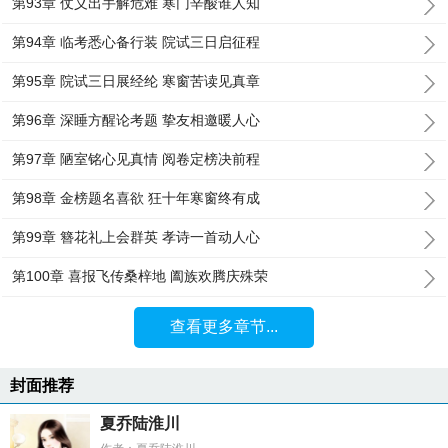
第93章 仗义出手解危难 寒门辛酸谁人知
第94章 临考悉心备行装 院试三日启征程
第95章 院试三日展经纶 寒窗苦读见真章
第96章 深睡方醒论考题 挚友相邀暖人心
第97章 陋室铭心见真情 阅卷定榜决前程
第98章 金榜题名喜欲 狂十年寒窗终有成
第99章 簪花礼上会群英 孝诗一首动人心
第100章 喜报飞传桑梓地 阖族欢腾庆殊荣
查看更多章节...
封面推荐
夏乔陆淮川