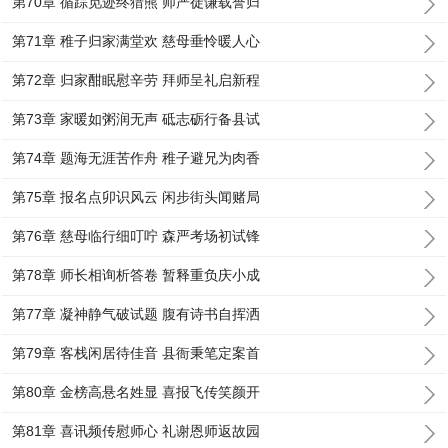
第70章 循踪觅迹终猎熊 师严徒谦载誉归
第71章 稚子归家满堂欢 慈母垂怜暖人心
第72章 归家酣眠慰辛劳 拜师呈礼启新程
第73章 家暖如粥润无声 砥志砺行备县试
第74章 题海无涯苦作舟 稚子避兄为肉香
第75章 报名点卯识风云 闲步街头闻赌局
第76章 慈母临行细叮咛 森严考场初试锋
第78章 师长相询析答卷 暂释重负庆小成
第77章 凝神静气破试题 腹有诗书自挥洒
第79章 客栈闲居待佳音 县衙秉笔定案首
第80章 金榜高悬名姓显 喜报飞传笑颜开
第81章 喜讯频传慰师心 礼谢恩师返故园