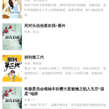
作者：夏乔陆淮川
陆淮川坐在书房电脑对面，神情平静地盯着视频。准确地说，是
盯着视频里女人手上的那枚婚戒。如果没看错。那个婚戒是他
老...
死对头说他喜欢我+番外
作者：虹山
...
拼到第三代
作者：陶良辰
重活一世。站在前人肩膀上，搏浪世纪之交。去想去的地方，做
想做的自己，实现曾经的梦想。这是一个风和日丽，青春灿烂
的...
终极委员会领袖丰祈樱大意被擒之陷入无尽“温
柔”地狱
作者：F
呲！滑动门打开了，迈娜没有抬头，仅仅是听脚步声她就知道这