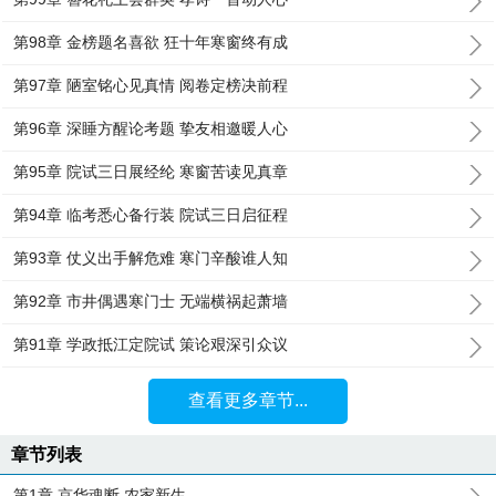
第98章 金榜题名喜欲 狂十年寒窗终有成
第97章 陋室铭心见真情 阅卷定榜决前程
第96章 深睡方醒论考题 挚友相邀暖人心
第95章 院试三日展经纶 寒窗苦读见真章
第94章 临考悉心备行装 院试三日启征程
第93章 仗义出手解危难 寒门辛酸谁人知
第92章 市井偶遇寒门士 无端横祸起萧墙
第91章 学政抵江定院试 策论艰深引众议
查看更多章节...
章节列表
第1章 京华魂断 农家新生