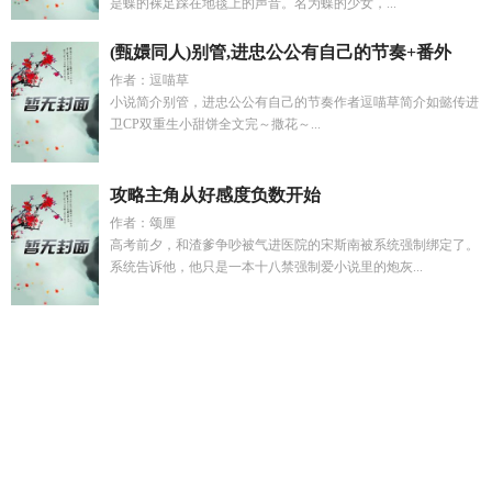
是蝶的裸足踩在地毯上的声音。名为蝶的少女，...
(甄嬛同人)别管,进忠公公有自己的节奏+番外
作者：逗喵草
小说简介别管，进忠公公有自己的节奏作者逗喵草简介如懿传进
卫CP双重生小甜饼全文完～撒花～...
攻略主角从好感度负数开始
作者：颂厘
高考前夕，和渣爹争吵被气进医院的宋斯南被系统强制绑定了。
系统告诉他，他只是一本十八禁强制爱小说里的炮灰...
刃提瓦特
第七轮回起点
卡克琉斯
悬疑规则怪谈一口气看完黑
童话
社恐女主万人迷推荐
dc纯反派
萧珩桑宁靳苗最新章节更
新时间
末世重生囤粮恶人重生故事
大杂院小可怜看到弹墓后
全文免费阅
华娱从西楚霸王开始最新章节
奇幻星际8本内
容
娱乐圈之荆棘玫瑰韩娱
欲生火
桑念为女主的名字
黛玉重
生后绑定系统txt
我靠oh my god
叛逆富家女的形象
婚后沉迷
by夜子莘免费阅读
大国信仰什么意思
天使不眠之城在哪里可