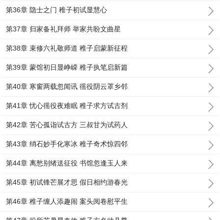
第36章 隐士之门 稚子初试显慧心
第37章 归家备礼拜师 举家共盼文曲星
第38章 束修六礼敬师道 稚子启蒙新征程
第39章 蒙馆初日显峥嵘 稚子执笔启新篇
第40章 寒窗两载忽闻讯 徭役阴云罩乡邻
第41章 忧心徭役夜难眠 稚子求方试古剂
第42章 苦心孤诣试古方 三叔甘为试药人
第43章 绡石妙手化寒冰 稚子奇术惊四邻
第44章 离愁别绪送征役 书馆忽逢玉人来
第45章 初试锋芒展才思 假日相约游春光
第46章 稚子缠人添趣闹 案头阅卷慰平生