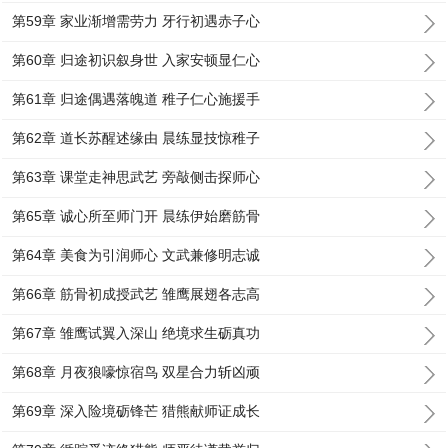
第59章 家业渐增需劳力 牙行初遇赤子心
第60章 归途初识叙身世 入家安顿显仁心
第61章 归途偶遇落魄道 稚子仁心施援手
第62章 道长苏醒述缘由 晨练显技惊稚子
第63章 课堂走神思武艺 旁敲侧击探师心
第65章 诚心所至师门开 晨练伊始磨筋骨
第64章 美食为引润师心 文武兼修明志诚
第66章 筋骨初成授武艺 雏鹰展翅各志高
第67章 雏鹰试翼入深山 绝境求生砺真功
第68章 月夜狼嚎惊宿鸟 双星合力斩凶顽
第69章 深入险境砺锋芒 猎熊献师证成长