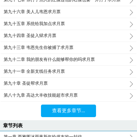
第九十六章 美人儿韦恩求月票
第九十五章 系统给我加点求月票
第九十四章 圣徒入狱求月票
第九十三章 韦恩先生你被捕了求月票
第九十二章 我的朋友有什么能够帮你的吗求月票
第九十一章 全新支线任务求月票
第九十章 圣徒帮求月票
第八十九章 高达大丰收技能超市求月票
查看更多章节...
章节列表
第一章 西雅图冰雨夜新年给书友的一封信