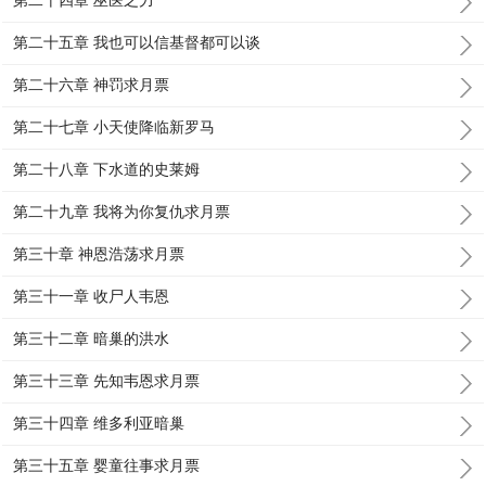
第二十四章 巫医之力
第二十五章 我也可以信基督都可以谈
第二十六章 神罚求月票
第二十七章 小天使降临新罗马
第二十八章 下水道的史莱姆
第二十九章 我将为你复仇求月票
第三十章 神恩浩荡求月票
第三十一章 收尸人韦恩
第三十二章 暗巢的洪水
第三十三章 先知韦恩求月票
第三十四章 维多利亚暗巢
第三十五章 婴童往事求月票