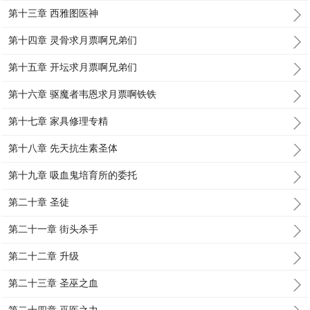
第十三章 西雅图医神
第十四章 灵骨求月票啊兄弟们
第十五章 开坛求月票啊兄弟们
第十六章 驱魔者韦恩求月票啊铁铁
第十七章 家具修理专精
第十八章 先天抗生素圣体
第十九章 吸血鬼培育所的委托
第二十章 圣徒
第二十一章 街头杀手
第二十二章 升级
第二十三章 圣巫之血