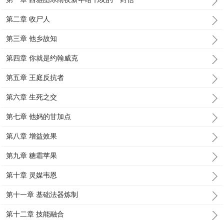
第二章 收尸人
第三章 他乡故知
第四章 你就是约翰威克
第五章 王庭反抗者
第六章 生死之交
第七章 他妈的甘加点
第八章 增益效果
第九章 糖霜苹果
第十章 灵媒韦恩
第十一章 基础法器炼制
第十二章 技能融合