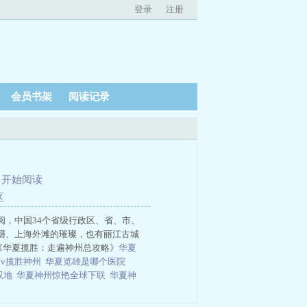
登录
注册
会员书架
阅读记录
、
开始阅读
区
，中国34个省级行政区、省、市、
礴、上海外滩的璀璨，也有丽江古城
《华夏揽胜：走遍神州总攻略》
华夏
ctv揽胜神州
华夏览雄是哪个医院
双地
华夏神州惊艳全球下联
华夏神