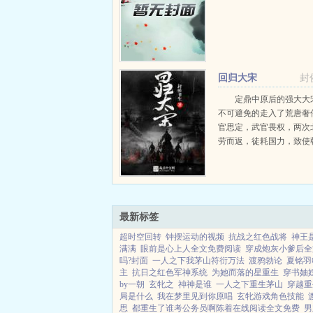
回归大宋
封
定鼎中原后的强大大
不可避免的走入了荒唐奢
官思定，武官畏权，两次
劳而返，徒耗国力，致使
主和之风大胜，番邦越发
在这一年...
最新标签
超时空回转
钟摆运动的视频
抗战之红色战将
神王
满满
眼前是心上人全文免费阅读
穿成炮灰小爹后全
吗?封面
一人之下我茅山符衍万法
渡鸦勃论
夏铭羽
主
抗日之红色军神系统
为她而落的星重生
穿书妯
by一朝
玄牝之
神神是谁
一人之下重生茅山
穿越重
局是什么
我在梦里见到你原唱
玄牝游戏角色技能
思
都重生了谁考公务员啊陈着在线阅读全文免费
男