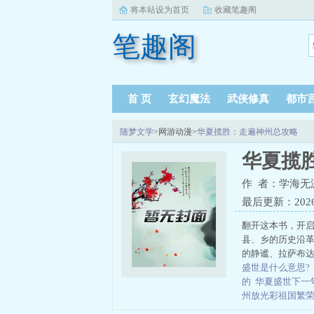
将本站设为首页
收藏笔趣阁
笔趣阁
首 页
玄幻魔法
武侠修真
都市
随梦文学
>网游动漫>
华夏揽胜：走遍神州总攻略
华夏揽
作 者：学海无
最后更新：2026-0
翻开这本书，开启
县、乡的历史沿
的静谧、拉萨布达
盛世是什么意思?
的
华夏盛世下一
州放光彩祖国繁