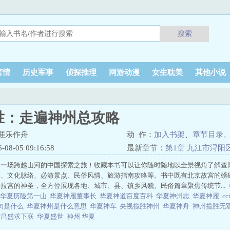
搜索
言情
历史军事
侦探推理
网游动漫
女生耽美
其他小说
胜：走遍神州总攻略
涯乐作舟
动 作：
加入书架
、
章节目录
8-05 09:16:58
最新章节：
第1章 九江市浔阳
一场跨越山河的中国探索之旅！收藏本书可以让你随时随地以全景视角了解查阅
革、文化脉络、必游景点、民俗风情、旅游指南攻略等。书中既有北京故宫的磅
拉宫的神圣，全方位展现各地、城市、县、镇乡风貌。民俗篇章聚焦传统节...
华夏历险第一山
华夏神履董事长
华夏神道百度百科
华夏神州志
华夏神履
c
句是什么
华夏神州是什么意思
华夏神车
央视揽胜神州
华夏神舟
神州揽胜无
荣昌盛求下联
华夏盛世
神州 华夏