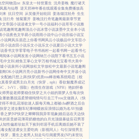
空间物流txt
东皇太一转世重生
沈舟姜晚
魔行诸天
凤凰与仙尊
逆天邪神年番在线观看全集免费播放高
剑来
抗日空间
从笑傲开始轮回
姜洛烟沈轻舟
生生
晚 沈行舟
雏菊重开
姜晚沈行舟笔趣阁最新章节更
中文
帝国小说
读者文学
一号小说
福利小说
哥哥小说
雅
说
笔趣阁
笔趣阁
顶点小说
冰雪小说
泼墨中文
全本小说
情小说
夜色文学
易小说
雨雨小说
中山小说
倍福小说
宝
七小说网
风乐居
恋上你看书网
风云小说
极品中文
车臣小
农田小说
农田小说
乐文小说
乐文小说
夏日小说
大文学
小说
香书文学
零零电子书
书画村
一起看书网
一起看书
七
网
阅体小说网
发发小说网
纳兰小说
陛下看书
五五小说
毛中文
BL鲤鱼王
掌心文学
万相书城
元宝看书
大美中
墟小说
泉州小说网
放松文学
放松中文
最新小说
笔趣阁
读阁
OK小说网
月亮小说
新书小说网
传奇中文
并读小说
】
女配她只想上床(快穿)
优质rou棒攻略系统
暗恋［校
效真香
穿成男主白月光（快穿，nph）
香欲
魅魔养成记
SC，1vV1，强取）
色情生存游戏（NPH）
艳妇怀春
女师男徒
老师要稳住
快穿之大小姐的噩梦人生
每次快
金屡败屡战
温柔禁锢
纯情勾引
去三千rou文做路人（快
变得不幸
乱花渐欲迷人眼
每天晚上都被cha
醉酒之后
合
快穿之渣女翻车纪事
蝴蝶效应
浪情
以婚为名
AV拍摄
香之梦|NP
快穿之卿卿我我
异常现象|婚后
远在天边
快
夫的富贵娇花
薄荷奶糖
他的白月光
顶级暴徒
应召男菩
认知性偏差
珍如天下
捡到邻居手机后
离婚后她不装了
恶毒女配逆袭
女主爱吃肉
（影视同人）勾引深情男主
「快穿」
重生之老男人别走
勾引闺蜜男友(NP)
末世玩