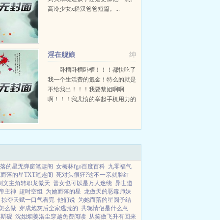
高冷少女x糙汉爸爸短篇。...
淫在舰娘
绅
卧槽卧槽卧槽！！！都快吃了
我一个生活费的氪金！特么的就是
不给我出！！！我要黎姐啊啊
啊！！！我悲愤的举起手机用力的
往桌上一砸，砰的一声，手机的屏
幕上出现了一个巨大的蜘蛛网！
靠！我的爱疯6啊啊啊！...
落的星无弹窗笔趣阁
女梅林fgo百度百科
九零福气
而落的星TXT笔趣阁
死对头很狂?这不一亲就脸红
制文主角转职龙傲天
普女也可以是万人迷绕
异世道
帝主神
超时空组
为她而落的星
龙傲天的恶毒师妹
掠夺天赋一口气看完
他们说
为她而落的星圆予结
怎么做
穿成炮灰后全家逃荒的
共轭情侣是什么意
傅斯砚
沈姒烟姜洛尘穿越免费阅读
从笑傲飞升有回来