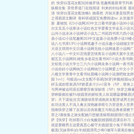
的
快穿白莲花女配玩转修罗场 笔趣阁最新章节列表
纵横全集
异世界道门在线阅读
剑来的剑仙有谁
眼
清
快穿白莲花女配攻略h
姚慕然
共轭夫妻是指男女
之谓易原文翻译
靠科研成国宝免费阅读txt
从笑傲开
新
夏铭悦
023小说网
263中文
22看书
穿越小说
00小
尔文
瓜瓜小说
寒冰小说
红色文学
爱看文学
金瓜小说
3
山河小说
冰冰小说
神话小说
九二书苑
四书库
六四小说
鼎小说
42小说
笔趣阁
263中文
盗墓小说
免费小说
19楼
说
八七书库
UPU小说网
笔趣子小说
乐趣小说
硝烟文学
大语文
琪琪中文
日通小说网
无线小说网
速度小说网
广
八小说
八一中文
91言情
爱言情
青豆小说网
天翼中文
悠
都
五五小说网
BL鲤鱼乡
老花生看书
007小说
大美书网
文
铅笔小说
大学士
三六六小说网
未来小说网
一夜书库
小说
你好小说网
纳兰小说网
纳兰小说网
爱上中文
小子
八楼文学
青青中文
看书站
晨曦小说网
小说酒吧
牧龙师
园 1vv1］
与狐说
rou文女配不容易[快穿]
幸瘾|校园np
碎玉成欢
喷泉|高NP
娇柔多汁|1vv1
盲冬（NP，替身
与男神被迫同居后
靡靡宫春深
纵情（NP）
快穿之睡遍男
穿睁眼都在被PA
校园里的娇软美人
吹花嚼蕊
蹙蛾眉|
穿）
天下谋妆|古言
满级绿茶穿成炮灰女配
穿成男主
欢功法害人不浅
入禽太深
艳嫁录
暗引力
穿进兽人世界
指南
快穿之睡了反派以后
伪装魔王与祭品勇者
屋檐下
穿之J液收集之旅
女配她只想被渣
燥雨|校园
强行侵占|
萨
【快穿】吃掉那只小白兔
酸甜|校园暗恋
课后补习
就是要睡男主
这爱真恶心
极守夫德|甜宠
小兔子乖乖|
极宠(兄妹骨科)
白羊|校园
漂亮少将O被军A灌满后
修仙