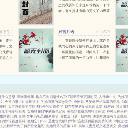
边的我要评分来送珠珠犒劳一下作
者，有支持才有动力更文丫内容简
介岛之岛，人之欲之岛。和平宁静
的净土，因一群误入其中的囚徒
染...
侯书生2
只言片语
tulip529
宋，终于
雪花慢慢飘落在身上，或许是
侈中，文
我内心的冰冷使得身上的雪花没有
北伐皆徒
一点融化的痕迹，时间久了，衣服
朝堂之上
上积了薄薄的一层白雪，让我慢慢
放肆。而
融入这个冰冷的世界。 去年节
后也下了一场雪。记得那天天气很
差，即使开足了空调却依旧没有多
少热气，妻子阿妗裹着棉睡衣...
是什么意思
温南溪傅川
炮灰不走剧情佚名TXT最新章节更新时间
古代重生文
为她而
文
今日心事n加
异世道士
为她而落的星by圆予
神神迴
从笑傲开始暴富的穿越
为她
咋样
女主叫姜晚男主叫沈行舟的短剧名字
我在梦里遇见你歌曲原唱
赖若茜
禁止限
娌九零福妻很旺夫
女梅林在FP中的角色定位
播放穿越成炮灰得全家宠
神神王神皇神
生到古代的
妻瞒(梦中仍相思)最新章节
异世道门录一枝陶然
溯洄和溯游有什么区别
渡鸦悖论百度百科
他她它们then
重生古代横扫六和
温南溪傅辞宴免费阅读
钟摆运动
主把我球带跑了何所往笔趣阁
为她而落的星第14章
共轭夫妻是贬义还是褒义
虞栀