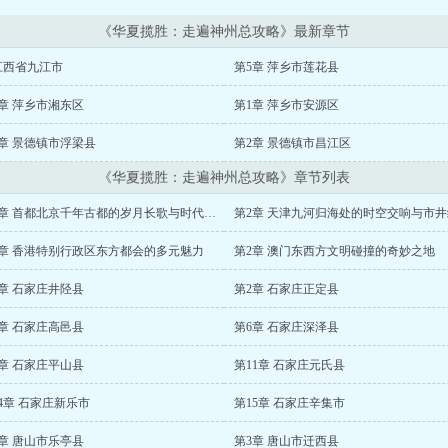
《华夏揽胜：走遍神州总攻略》最新章节
江西省九江市
第5章 萍乡市莲花县
章 萍乡市湘东区
第1章 萍乡市安源区
章 景德镇市浮梁县
第2章 景德镇市昌江区
《华夏揽胜：走遍神州总攻略》章节列表
第1章 首都北京千年古都的岁月长歌与时代新章
第2章 天津九河归海处的时空交响与市
1章 香港特别行政区东方都会的多元魅力
第2章 澳门东西方文明碰撞的奇妙之地
章 石家庄井陉县
第2章 石家庄正定县
章 石家庄高邑县
第6章 石家庄深泽县
章 石家庄平山县
第11章 石家庄元氏县
4章 石家庄新乐市
第15章 石家庄辛集市
章 唐山市乐亭县
第3章 唐山市迁西县