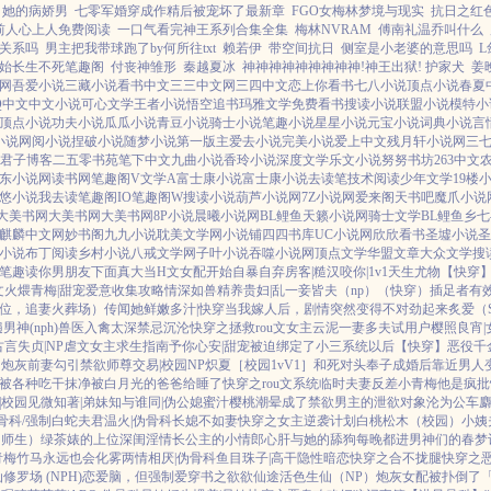
她的病娇男
七零军婚穿成作精后被宠坏了最新章
FGO女梅林梦境与现实
抗日之红色
前人心上人免费阅读
一口气看完神王系列合集全集
梅林NVRAM
傅南礼温乔叫什么
关系吗
男主把我带球跑了by何所往txt
赖若伊
带空间抗日
侧室是小老婆的意思吗
L
始长生不死笔趣阁
付丧神雏形
秦越夏冰
神神神神神神神神神!神王出狱! 护家犬
姜
说网
吾爱小说
三藏小说
看书中文
三三中文网
三四中文
恋上你看书
七八小说
顶点小说
春夏
Q中文
中文小说
可心文学
王者小说
悟空追书
玛雅文学
免费看书
搜读小说
联盟小说
模特小
顶点小说
功夫小说
瓜瓜小说
青豆小说
骑士小说
笔趣小说
星星小说
元宝小说
词典小说
言
小说
网阅小说
捏破小说
随梦小说
第一版主
爱去小说
完美小说
爱上中文
残月轩小说网
三
君子博客
二五零书苑
笔下中文
九曲小说
香玲小说
深度文学
乐文小说
努努书坊
263中文
东小说网
读书网
笔趣阁V
文学A
富士康小说
富士康小说
去读笔
技术阅读
少年文学
19楼
悠小说
我去读
笔趣阁IO
笔趣阁W
搜读小说
葫芦小说网
7Z小说网
爱来阁
天书吧
魔爪小说
大美书网
大美书网
大美书网
8P小说
晨曦小说网
BL鲤鱼
天籁小说网
骑士文学
BL鲤鱼乡
七
麒麟中文网
妙书阁
九九小说
耽美文学网
小说铺
四四书库
UC小说网
欣欣看书
圣墟小说
圣
小说
布丁阅读
乡村小说
八戒文学网
子叶小说
吞噬小说网
顶点文学
华盟文章
大众文学
搜
笔趣读
你男朋友下面真大
当H文女配开始自暴自弃
房客|糙汉
咬你|1v1
天生尤物【快穿
文火煨青梅|甜宠
爱意收集攻略
情深如兽
精养贵妇|乱
一妾皆夫（np）
（快穿）插足者
有
上位，追妻火葬场）
传闻她鲜嫩多汁|快穿
当我嫁人后，剧情突然变得不对劲起来
炙爱（
神(nph)
兽医
入禽太深
禁忌沉沦
快穿之拯救rou文女主
云泥
一妻多夫试用户
樱照良宵|
古言
失贞|NP
虐文女主求生指南
予你心安|甜宠
被迫绑定了小三系统以后【快穿】
恶役千
的炮灰前妻
勾引禁欲师尊
交易|校园NP
炽夏［校园1vV1］
和死对头奉子成婚后
靠近男人
被各种吃干抹净
被白月光的爸爸给睡了
快穿之rou文系统
临时夫妻
反差小青梅
他是疯批
|校园
见微知著|弟妹
知与谁同|伪公媳
蜜汁樱桃
潮晕
成了禁欲男主的泄欲对象
沦为公车
麝
骨科/强制
白蛇夫君
温火|伪骨科
长媳不如妻
快穿之女主逆袭计划
白桃松木（校园）
小姨
（师生）
绿茶婊的上位
深闺淫情
长公主的小情郎
心肝与她的舔狗
每晚都进男神们的春梦
青梅竹马
永远也会化雾
两情相厌|伪骨科
鱼目珠子|高干
隐性暗恋
快穿之合不拢腿
快穿之
修罗场 (NPH)
恋爱脑，但强制爱
穿书之欲欲仙途
活色生仙（NP）
炮灰女配被扑倒了