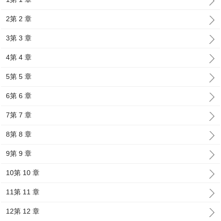
2第 2 章
3第 3 章
4第 4 章
5第 5 章
6第 6 章
7第 7 章
8第 8 章
9第 9 章
10第 10 章
11第 11 章
12第 12 章