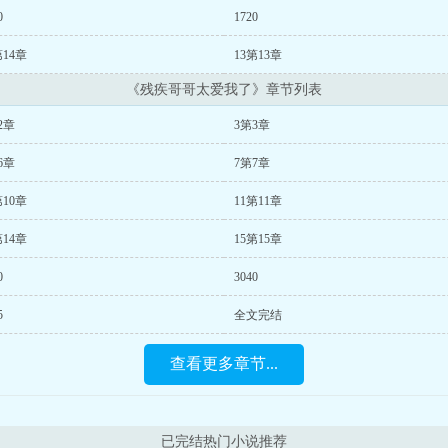
0
1720
第14章
13第13章
《残疾哥哥太爱我了》章节列表
2章
3第3章
6章
7第7章
第10章
11第11章
第14章
15第15章
0
3040
5
全文完结
查看更多章节...
已完结热门小说推荐