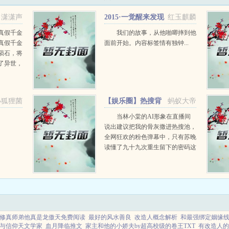
潇潇声
2015·一觉醒来发现
红玉麒麟
自己是国师
真假千金
我们的故事，从他啪唧摔到他
真假千金
面前开始。内容标签情有独钟...
陨石，将
了异世，
真千金是
简直一无
尤小夏根
小狐狸菌
【娱乐圈】热搜背
蚂蚁大帝
面是焚尸炉
当林小棠的AI形象在直播间
说出建议把我的骨灰撒进热搜池，
全网狂欢的粉色弹幕中，只有苏晚
读懂了九十九次重生留下的密码这
位被雪藏七年的女演员，终于在数
据灰烬里摸到了真相的骸骨。林小
棠耳後植入的神经传感器，是经...
修真师弟他真是龙傲天免费阅读
最好的风水善良
改造人概念解析
和最强绑定姻缘线
与信仰天文学家
血月降临推文
家主和他的小娇夫by超高校级的卷王TXT
有改造人的