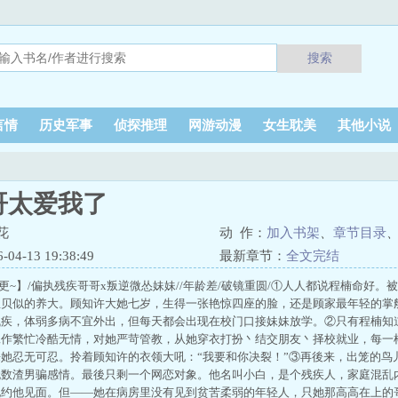
搜索
言情
历史军事
侦探推理
网游动漫
女生耽美
其他小说
哥太爱我了
花
动 作：
加入书架
、
章节目录
4-13 19:38:49
最新章节：
全文完结
:00更~】/偏执残疾哥哥x叛逆微怂妹妹//年龄差/破镜重圆/①人人都说程楠命
宝贝似的养大。顾知许大她七岁，生得一张艳惊四座的脸，还是顾家最年轻的掌
残疾，体弱多病不宜外出，但每天都会出现在校门口接妹妹放学。②只有程楠知
工作繁忙冷酷无情，对她严苛管教，从她穿衣打扮丶结交朋友丶择校就业，每一
她忍无可忍。拎着顾知许的衣领大吼：“我要和你决裂！”③再後来，出笼的鸟
无数渣男骗感情。最後只剩一个网恋对象。他名叫小白，是个残疾人，家庭混乱
她约他见面。但——她在病房里没有见到贫苦柔弱的年轻人，只她那高高在上的