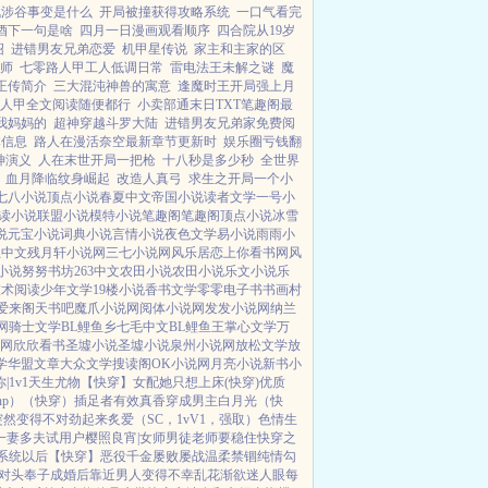
战涉谷事变是什么
开局被撞获得攻略系统
一口气看完
酒下一句是啥
四月一日漫画观看顺序
四合院从19岁
绍
进错男友兄弟恋爱
机甲星传说
家主和主家的区
师
七零路人甲工人低调日常
雷电法王未解之谜
魔
正传简介
三大混沌神兽的寓意
逢魔时王开局强上月
人甲全文阅读随便都行
小卖部通末日TXT笔趣阁最
我妈妈的
超神穿越斗罗大陆
进错男友兄弟家免费阅
本信息
路人在漫活奈空最新章节更新时
娱乐圈亏钱翻
神演义
人在末世开局一把枪
十八秒是多少秒
全世界
血月降临纹身崛起
改造人真弓
求生之开局一个小
七八小说
顶点小说
春夏中文
帝国小说
读者文学
一号小
读小说
联盟小说
模特小说
笔趣阁
笔趣阁
顶点小说
冰雪
说
元宝小说
词典小说
言情小说
夜色文学
易小说
雨雨小
上中文
残月轩小说网
三七小说网
风乐居
恋上你看书网
风
小说
努努书坊
263中文
农田小说
农田小说
乐文小说
乐
技术阅读
少年文学
19楼小说
香书文学
零零电子书
书画村
爱来阁
天书吧
魔爪小说网
阅体小说网
发发小说网
纳兰
网
骑士文学
BL鲤鱼乡
七毛中文
BL鲤鱼王
掌心文学
万
说网
欣欣看书
圣墟小说
圣墟小说
泉州小说网
放松文学
放
学
华盟文章
大众文学
搜读阁
OK小说网
月亮小说
新书小
|1v1
天生尤物【快穿】
女配她只想上床(快穿)
优质
p）
（快穿）插足者
有效真香
穿成男主白月光（快
突然变得不对劲起来
炙爱（SC，1vV1，强取）
色情生
一妻多夫试用户
樱照良宵|女师男徒
老师要稳住
快穿之
系统以后【快穿】
恶役千金屡败屡战
温柔禁锢
纯情勾
对头奉子成婚后
靠近男人变得不幸
乱花渐欲迷人眼
每