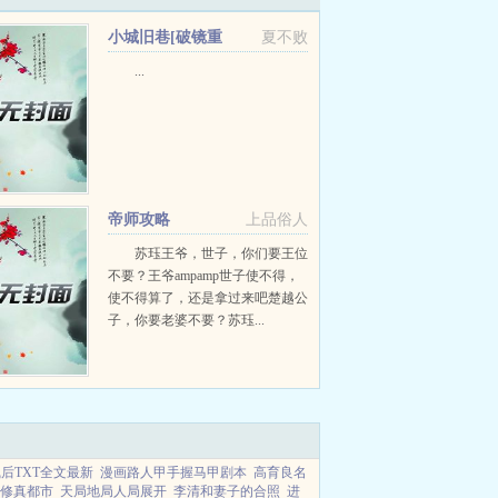
小城旧巷[破镜重
夏不败
圆]+番外
...
帝师攻略
上品俗人
苏珏王爷，世子，你们要王位
不要？王爷ampamp世子使不得，
使不得算了，还是拿过来吧楚越公
子，你要老婆不要？苏珏...
后TXT全文最新
漫画路人甲手握马甲剧本
高育良名
修真都市
天局地局人局展开
李清和妻子的合照
进