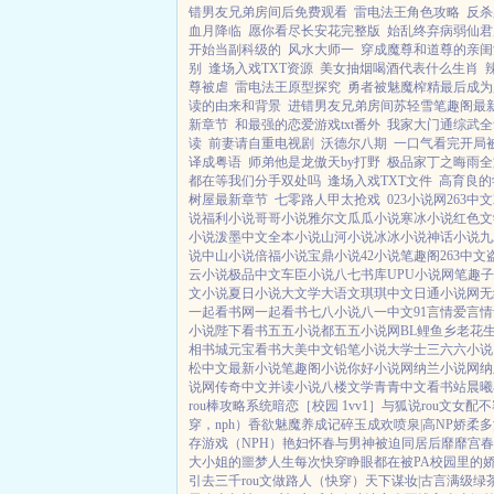
错男友兄弟房间后免费观看
雷电法王角色攻略
反杀
血月降临
愿你看尽长安花完整版
始乱终弃病弱仙君
开始当副科级的
风水大师一
穿成魔尊和道尊的亲闺
别
逢场入戏TXT资源
美女抽烟喝酒代表什么生肖
尊被虐
雷电法王原型探究
勇者被魅魔榨精最后成为
读的由来和背景
进错男友兄弟房间苏轻雪笔趣阁最
新章节
和最强的恋爱游戏txt番外
我家大门通综武全
读
前妻请自重电视剧
沃德尔八期
一口气看完开局
译成粤语
师弟他是龙傲天by打野
极品家丁之晦雨全
都在等我们分手双处吗
逢场入戏TXT文件
高育良的
树屋最新章节
七零路人甲太抢戏
023小说网
263中文
说
福利小说
哥哥小说
雅尔文
瓜瓜小说
寒冰小说
红色文
小说
泼墨中文
全本小说
山河小说
冰冰小说
神话小说
九
说
中山小说
倍福小说
宝鼎小说
42小说
笔趣阁
263中文
云小说
极品中文
车臣小说
八七书库
UPU小说网
笔趣子
文小说
夏日小说
大文学
大语文
琪琪中文
日通小说网
无
一起看书网
一起看书
七八小说
八一中文
91言情
爱言情
小说
陛下看书
五五小说都
五五小说网
BL鲤鱼乡
老花
相书城
元宝看书
大美中文
铅笔小说
大学士
三六六小说
松中文
最新小说
笔趣阁小说
你好小说网
纳兰小说网
纳
说网
传奇中文
并读小说
八楼文学
青青中文
看书站
晨曦
rou棒攻略系统
暗恋［校园 1vv1］
与狐说
rou文女配不
穿，nph）
香欲
魅魔养成记
碎玉成欢
喷泉|高NP
娇柔多汁
存游戏（NPH）
艳妇怀春
与男神被迫同居后
靡靡宫春
大小姐的噩梦人生
每次快穿睁眼都在被PA
校园里的
引
去三千rou文做路人（快穿）
天下谋妆|古言
满级绿