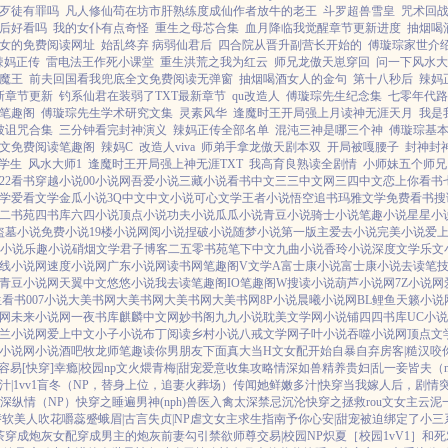
歹徒有罪吗
凡人修仙苟在坊市肝熟练度成仙作者放牛的老王
斗罗超兽雪皇
咒术回
后好看吗
我的女仆有点奇怪
重生之母芯合集
血月降临我觉醒章节更新进度
抽烟喝
女的免费阅读网址
始乱终弃 病弱仙君后
四合院从晋升副营长开始的
傅璇琮家世介
辣妈正传
雷电法王作死小课堂
重生洪荒之我为红云
师兄龙傲天崽穿回
问一下风水大
魔王
前夫回国看我兜底全文免费阅读无弹窗
抽烟喝酒女人的金句
第十八秒后
辣妈
新章节更新
钓系仙君在装弱了TXT最新章节
qu改造人
傅璇琮先生纪念集
七零年代路
笔趣阁
傅璇琮先生学术研究文集
灵素风华
逢魔时王开局强上月读神无涯天月
我是
被诅咒合集
三分钟看完封神演义
辣妈正传全部名单
混沌三神是哪三个神
傅璇琮基
文免费阅读笔趣阁
辣妈C
改造人viva
师弟手拿龙傲天剧本双
开局被嘎腰子
封神封
学生
风水大师1
逢魔时王开局强上神无涯TXT
我高育良熟读全剧情
小师妹五个师兄
22看书
穿越小说
00小说网
吾爱小说
三藏小说
看书中文
三三中文网
三四中文
恋上你看书
学
爱看文学
金瓜小说
3Q中文
中文小说
可心文学
王者小说
悟空追书
玛雅文学
免费看书
搜
二书苑
四书库
六四小说
顶点小说
功夫小说
瓜瓜小说
青豆小说
骑士小说
笔趣小说
星星小
盗墓小说
免费小说
19楼小说
网阅小说
捏破小说
随梦小说
第一版主
爱去小说
完美小说
爱
小说
乐趣小说
硝烟文学
君子博客
二五零书苑
笔下中文
九曲小说
香玲小说
深度文学
乐文
线小说网
速度小说网
广东小说网
读书网
笔趣阁V
文学A
富士康小说
富士康小说
去读笔
青豆小说网
天翼中文
悠悠小说
我去读
笔趣阁IO
笔趣阁W
搜读小说
葫芦小说网
7Z小说网
生看书
007小说
大美书网
大美书网
大美书网
大美书网
8P小说
晨曦小说网
BL鲤鱼
天籁小说
网
未来小说网
一夜书库
麒麟中文网
妙书阁
九九小说
耽美文学网
小说铺
四四书库
UC小
兰小说网
爱上中文
小子小说
布丁阅读
乡村小说
八戒文学网
子叶小说
吞噬小说网
顶点文
小说网
小说酒吧
牧龙师
笔趣读
你男朋友下面真大
当H文女配开始自暴自弃
房客|糙汉
咬你
容易[快穿]
幸瘾|校园np
文火煨青梅|甜宠
爱意收集攻略
情深如兽
精养贵妇|乱
一妾皆夫（n
|1vv1
盲冬（NP，替身上位，追妻火葬场）
传闻她鲜嫩多汁|快穿
当我嫁人后，剧情
深
纵情（NP）
快穿之睡遍男神(nph)
兽医
入禽太深
禁忌沉沦
快穿之拯救rou文女主
云泥
娇软美人
吹花嚼蕊
蹙蛾眉|古言
失贞|NP
虐文女主求生指南
予你心安|甜宠
被迫绑定了小三
茶穿成炮灰女配
穿成男主的炮灰前妻
勾引禁欲师尊
交易|校园NP
炽夏［校园1vV1］
和死