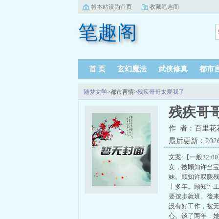
将本站设为首页
收藏笔趣阁
笔趣阁
首 页
玄幻魔法
武侠修真
都市
随梦文学
>都市言情>
残疾哥哥太爱我了
残疾哥
作 者：百里花
最后更新：2026-0
文案:【一般22
女，被顾知许当
妹。顾知许双腿
十多年。顾知许
要按步就班。後来
没有好工作，被
心。谈了两年，