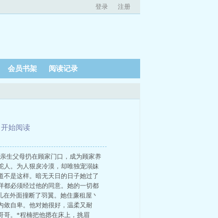
登录
注册
会员书架
阅读记录
、
开始阅读
好。被亲生父母扔在顾家门口，成为顾家养
舵人。为人狠戾冷漠，却唯独宠溺妹
道不是这样。暗无天日的日子她过了
样都必须经过他的同意。她的一切都
儿在外面撞断了羽翼。她住廉租屋丶
内敛自卑。他对她很好，温柔又耐
哥哥。*程楠把他摁在床上，挑眉