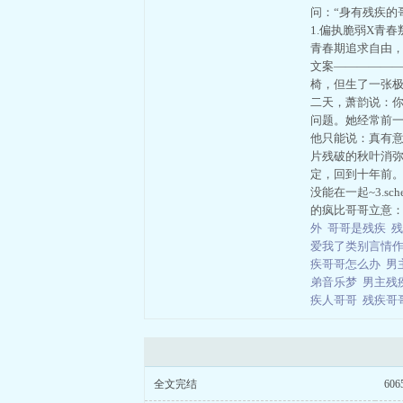
问：“身有残疾的
1.偏执脆弱X青
青春期追求自由，
文案——————
椅，但生了一张
二天，萧韵说：
问题。她经常前
他只能说：真有
片残破的秋叶消
定，回到十年前。
没能在一起~3.
的疯比哥哥立意
外
哥哥是残疾
爱我了类别言情作
疾哥哥怎么办
男
弟音乐梦
男主残
疾人哥哥
残疾哥
全文完结
606