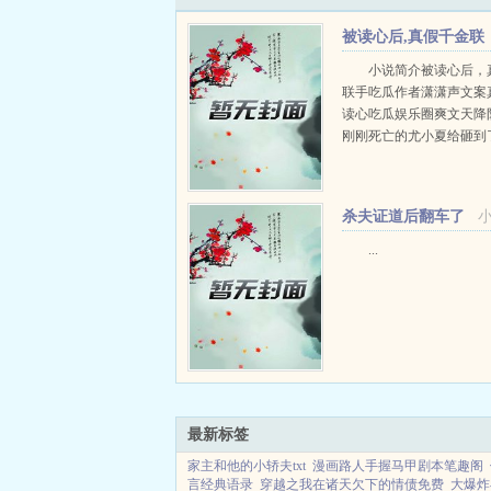
被读心后,真假千金联
手吃瓜+番外
小说简介被读心后，
联手吃瓜作者潇潇声文案
读心吃瓜娱乐圈爽文天降
刚刚死亡的尤小夏给砸到
成为小说里的炮灰真千金
个瓜怂，和假千金一对比
是处，自卑敏感又多疑但
杀夫证道后翻车了
本...
CP+番外
...
最新标签
家主和他的小轿夫txt
漫画路人手握马甲剧本笔趣阁
言经典语录
穿越之我在诸天欠下的情债免费
大爆炸