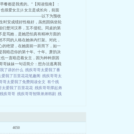
的早餐都是我煮的。”【阅读指南】：
也很爱女主)3.女主是成长向，前面
————————————以下为预收
校生时安成绩好性格好，虽然因病坐轮
咱们楚河汉界，互不侵犯。同桌的第
不是骂她，是她恐怕真有精神方面的
然不同的人格在她体内打架。对此，
心的绝望，在她面前一跃而下，如一
是我暗恋你的第十年。十年。萧韵决
男主也一直暗恋着女主，因为种种原因
，哥哥妹妹一句话简介：想办法逃离我
爱我了讲的什么
残疾哥哥太爱我了番
太爱我了百里花花笔趣阁
残疾哥哥太
哥哥太爱我了免费阅读全文
有个残
哥太爱我了百里花花
残疾哥哥撑起弟
顾残疾哥哥
残疾哥哥智障弟弟韩剧
残
4050