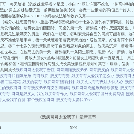
哥哥，每天给读书的妹妹煮早餐？是麽，小白？”顾知许面不改色，“你高中时
春叛逆2.男主的过往很沉重，前期性格偏执冷漠，会做一些极端的事(但是个好人，
後面会逐渐成熟4.SCHE5.中间会依法解除收养关系———————————
《精分小姐恋爱日常》/重生/双向暗恋/救赎/①十七岁的萧韵有了新同桌。转
极为俊俏的脸，迷得女生们团团转。同桌的第一天，萧韵说：我讨厌漂亮男生，
你是我见过最漂亮的男生，我们在一起吧。②时安觉得自己的同桌可能有病。这
一天不准他靠近半点，後一天就缠着闹着要亲亲抱抱丶送他回家。好像有两个截
意思。③二十七岁的萧韵亲眼目睹了自己暗恋对象的离去。他病染沉疴，带着满
弥在世界上。在他死去的前一天，萧韵接到一条陌生消息，消息中说：萧韵，这
*阅读指南：1.勇敢大胆女x温柔小腹黑男2.前世女主暗恋对象一直是男主，
sche内容标签：破镜重圆青梅竹马甜文成长美强惨程楠顾知许其它：病弱，偏执
：共同成长
残疾哥哥太爱我了晋江
哥哥照顾残疾弟弟
哥哥残疾的
残疾哥哥太
残疾哥哥和智障弟弟
哥哥残疾
残疾哥哥受
残疾哥哥太爱我了怎么办
残疾哥哥
者 百里花花
残疾的表哥
残疾哥哥智障妹妹
残疾丈夫哥哥做法大快人心
残疾
主的残疾哥哥
哥哥残疾弟弟有义务照顾吗
残疾哥哥托起弟弟音乐梦想
残疾哥
疾哥哥
哥哥是残疾人
我的残疾哥哥作文
残疾哥哥太爱我了番外免费阅读
照
哥太爱我了百度
有个残疾的哥哥
残疾哥哥太爱我了txt
《残疾哥哥太爱我了》最新章节
5
5060