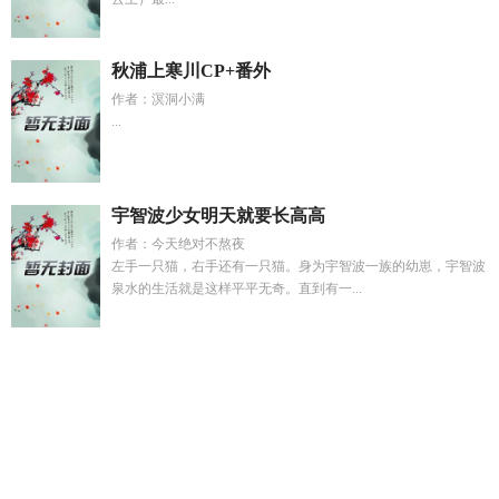
秋浦上寒川CP+番外
作者：溟洞小满
...
宇智波少女明天就要长高高
作者：今天绝对不熬夜
左手一只猫，右手还有一只猫。身为宇智波一族的幼崽，宇智波
泉水的生活就是这样平平无奇。直到有一...
敢亮血条就杀给你看全部章节
床榻之灾by汐木结局
床榻什么
意思
恶狗乱吠什么意思
闲鱼上的攻略指的是什么
一觉醒来白
月光变前任
天师大佬在恋综用玄学震撼全世界百度
宠冠六宫
游戏怎么玩
溺夜共里
口径300毫米大炮
口袋妖怪秘宝猎人
综
武主角曝料
高武苟在乱世苟到无敌
煤老板到房地产大亨全文
免费阅读
死对头不可能是我的梦男by
千古英雄千古名打一准