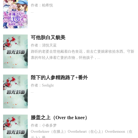
作者：柏希悦
...
可他肤白又貌美
作者：清悦天蓝
路听的老婆去世他戴着白色丧花，前去亡妻娘家收拾东西。守新
寡的年轻人捧着亡妻的衣物，怀抱孩子，...
陛下的人参精跑路了+番外
作者：Seelight
...
膝盖之上（Over the knee）
作者：小春多梦
Overtheknee（在膝上）Overtheheart（在心上）Overthemoon（在
云上）最...