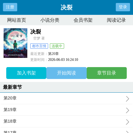
决裂
注册
登录
网站首页
小说分类
会员书架
阅读记录
决裂
空梦 著
都市言情
连载中
最近更新：
第20章
更新时间：
2026-06-03 16:24:10
加入书架
开始阅读
章节目录
最新章节
第20章
第19章
第18章
第17章