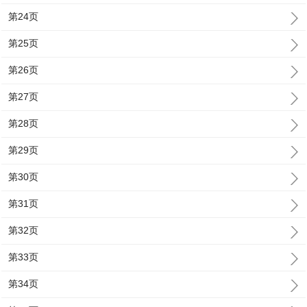
第24页
第25页
第26页
第27页
第28页
第29页
第30页
第31页
第32页
第33页
第34页