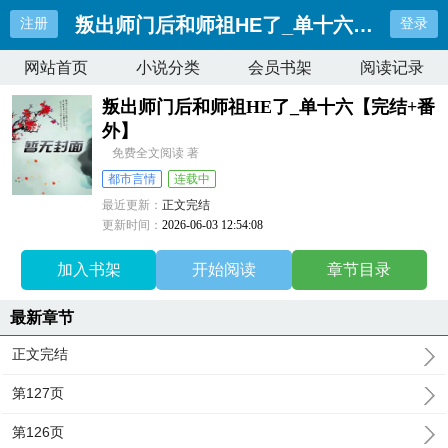
叛出师门后和师祖HE了_单十六【完结+番
注册
登录
网站首页
小说分类
会员书架
阅读记录
叛出师门后和师祖HE了_单十六【完结+番
外】
免费全文阅读 著
都市言情
连载中
最近更新：
正文完结
更新时间：
2026-06-03 12:54:08
加入书架
开始阅读
章节目录
最新章节
正文完结
第127页
第126页