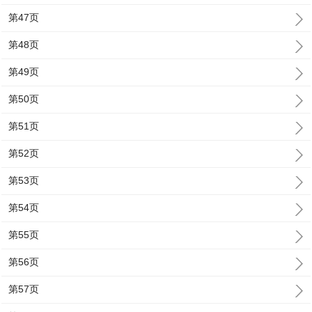
第47页
第48页
第49页
第50页
第51页
第52页
第53页
第54页
第55页
第56页
第57页