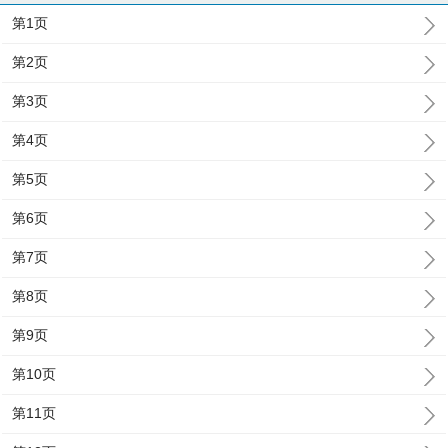
第1页
第2页
第3页
第4页
第5页
第6页
第7页
第8页
第9页
第10页
第11页