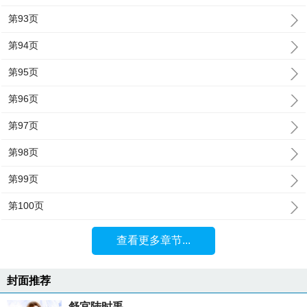
第93页
第94页
第95页
第96页
第97页
第98页
第99页
第100页
查看更多章节...
封面推荐
舒宜陆时禹