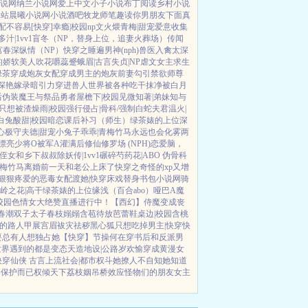
说网
纳兰小说网
爱上中文
小子小说
布丁阅读
乡村小说
书站
晨曦小说网
小说酒吧
牧龙师
笔趣读
你男朋友下面真
女配不容易[快穿]
幸瘾|校园np
文火煨青梅|甜宠
爱意收集
汁|1vv1
盲冬（NP，替身上位，追妻火葬场）
传闻
宫春深
纵情（NP）
快穿之睡遍男神(nph)
兽医
入禽太深
的娇软美人
吹花嚼蕊
蹙蛾眉|古言
失贞|NP
虐文女主求生
绿茶穿成炮灰女配
穿成男主的炮灰前妻
勾引禁欲师尊
深
艳嫁录
暗引力
穿进兽人世界被各种吃干抹净
被白月
后
伪装魔王与祭品勇者
屋檐下|校园
见微知著|弟妹
知与
只想被渣
燥雨|校园
强行侵占|骨科/强制
白蛇夫君
温火|
白兔
酸甜|校园暗恋
课后补习（师生）
绿茶婊的上位
深
心
极守夫德|甜宠
小兔子乖乖|青梅竹马
永远也会化雾
两
漂亮少将O被军A灌满后
修仙修罗场 (NPH)
恋爱脑，
侄女和乡下叔叔
除妖传|1vv1
碾碎芍药花|ABO 伪骨科
青梅竹马
离婚前一天和老公上床了
快穿之奇怪的xp又增
狠狠疼爱的恶毒女配
渡她|快穿
床戏替身
书包小说网
骑
岭之花|高干
绿茶婊的上位
缘浅（百合abo）哑巴A
魔
校园
色情女大绝赞直播进行中！
【西幻】侍魔
变成丧
春潮
双子太子
春枝嫋嫋
含苞待放
芭蕾鞋
桌边|校园
含桃
的路人甲
展宫眉
袚灾祛秽
黑心狐只想吃掉男主|快穿
快
要
总有人想独占她
【快穿】节操何在
穿书后和反派男
世界遇到的都是变态
天造地设|公路
岁欢愉
穿成黄漫女
快穿仙侠 古言
上流社会|都市权斗
她撩人不自知
她知道
的保护而已
权倾天下
荔枝姻
吊桥效应
怪物们的朋友
女主