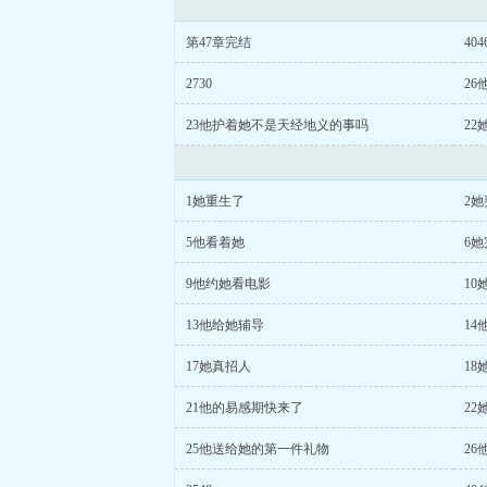
第47章完结
404
2730
26
23他护着她不是天经地义的事吗
2
1她重生了
2
5他看着她
6
9他约她看电影
10
13他给她辅导
1
17她真招人
1
21他的易感期快来了
2
25他送给她的第一件礼物
26