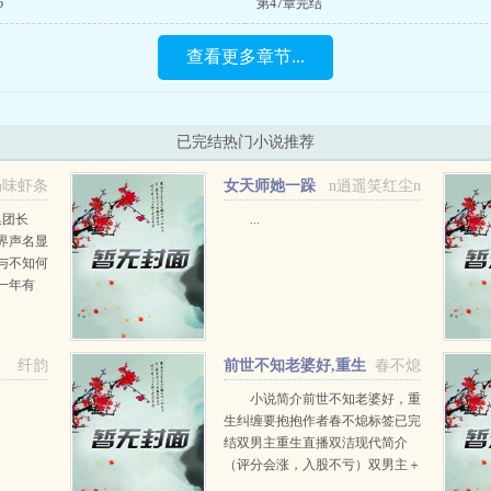
6
第47章完结
查看更多章节...
已完结热门小说推荐
奶味虾条
女天师她一跺
n逍遥笑红尘n
脚[星际]+番外
集团长
...
界声名显
与不知何
一年有
，媒体笑
家自己欣
认，没养
纤韵
前世不知老婆好,重生
春不熄
纠缠要抱抱+番外
小说简介前世不知老婆好，重
生纠缠要抱抱作者春不熄标签已完
结双男主重生直播双洁现代简介
（评分会涨，入股不亏）双男主＋
ABO＋甜虐交加＋重生＋追妻＋