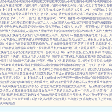
圣墟小说
圣墟小说
泉州小说网
放松文学
放松中文
最新小说
笔趣阁小说
你好小说网
纳兰小
众文学
搜读阁
OK小说网
月亮小说
新书小说网
传奇中文
并读小说
八楼文学
青青中文
看
物【快穿】
女配她只想上床(快穿)
优质rou棒攻略系统
暗恋［校园 1vv1］
与狐说
rou文
插足者
有效真香
穿成男主白月光（快穿，nph）
香欲
魅魔养成记
碎玉成欢
喷泉|高NP
娇柔多
起来
炙爱（SC，1vV1，强取）
色情生存游戏（NPH）
艳妇怀春
与男神被迫同居后
靡靡
樱照良宵|女师男徒
老师要稳住
快穿之大小姐的噩梦人生
每次快穿睁眼都在被PA
校园里
】
恶役千金屡败屡战
温柔禁锢
纯情勾引
去三千rou文做路人（快穿）
天下谋妆|古言
满级
靠近男人变得不幸
乱花渐欲迷人眼
每天晚上都被cha
醉酒之后
合欢功法害人不浅
入禽太
梅
他是疯批
快穿之渣女翻车纪事
蝴蝶效应
浪情
以婚为名
AV拍摄指南
快穿之睡了反派以
沦为公车
麝香之梦|NP
快穿之卿卿我我
异常现象|婚后
远在天边
快穿之J液收集之旅
女配她
园）
小姨夫的富贵娇花
薄荷奶糖
他的白月光
顶级暴徒
应召男菩萨
【快穿】吃掉那只小
们的春梦
认知性偏差
珍如天下
捡到邻居手机后
离婚后她不装了
就是要睡男主
这爱真恶
腿
快穿之恶毒女配逆袭
女主爱吃肉
（影视同人）勾引深情男主
极宠(兄妹骨科)
白羊|校园
被扑倒了「快穿」
重生之老男人别走
勾引闺蜜男友(NP)
末世玩物生存指南
月亮为证
城里
风骨科】猎火
玻璃光
和老板的秘密
苏小野的YIN乱日记
撩动心弦|校园
她又娇又媚
将就|
的小娇奴
暖床
炽焰|骨科 校园
魔君与魔后的婚后生活
情难自禁|小姨子×姐夫
（快穿）被
梨汁软糖
【五梦】背这五条，悟透
和老公的爸爸拍激情戏
偏爱|高干 甜宠
兽人的宝藏
高
女配回来吃肉啦
参加直播做AI综艺后我火了
拜金女穿进强取豪夺文后躺平了
虚有其表|
在笑嘻嘻|权贵X主妇
【催眠总攻】lsp老蛇皮的春天
百无一用的小师妹
心情小雨
贵妃奴
种病娇黑化
欺姐|继姐弟
撩愈
清釉
重生之肉香四溢
欲骨天香
诱她沦陷
友情变质
重生年代文
9k小说网
快穿之拯救痴情男配
不啻微芒
隔壁禽兽的他
被丈夫跟情敌一起囚禁
甜心都想
袭
快穿之娇花难养
最佳野王
恶毒女配不干了
我的男主怎么有六个
炽阳之痕
[快穿]每个
[综影视]男神总想C哭她
把发小的弟弟画进黄漫掉马后
半甜欲水|兄妹
冲喜侍妾
不羡仙|
黑莲花的上位
今天你睡了吗[快穿]
各种黑化病娇男
人生存盘失效后
有妻徒刑
只想要你
说
网站地图