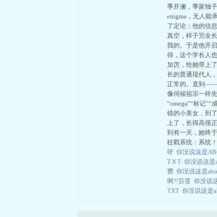
季开澜，季家独子
enigma，无
了定论：他的信息
真空，样子完全
我的。于是他开
得，这个学长人
加厉，给她带上了
长的普通现代人
正常的。直到——
像伺候祖宗一样先
“omega”“
错的小美女，到
上了，长得高很
到有一天，她终于
狂戳系统：系统！
呀
你没说这是AB
TⅩT
你没说这是a
费
你没说这是ab
啊?!百度
你没说这
TXT
你没说这是a