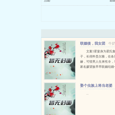
3540
404
联姻後，我女团
牛
出道了
文案1霍宴身为霍氏
子，长得矜贵尔雅，在各
赫，可惜男人生来性冷，
家名媛望族早早联姻结婚
馀，外界都不曾见过霍太
称霍宴是养了只金丝雀在
赏霍宴出席宴会，难得否
娶个虫族上将当老婆
金丝...
[GB]+番外
...