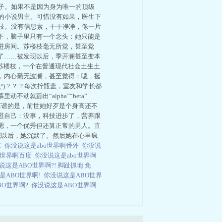
脑子。如果不是因为身为唯一的顶级
挂的小说男主。可惜没有如果，医生下
枝。没有信息素，干干净净，像一片
下，脑子里只有一个念头：她只能是
进房间。苏楼枝毫无所觉，甚至觉
了……被发现以后，季开澜甚至变本
苏楼枝，一个在普通现代社会土生土
，内心毫无波澜，甚至觉得：嗯，挺
°)？？？每次拧瓶盖，室友和学长都
就蹦出“alpha”“beta”
最离谱的是，前世她好歹是个身高还不
慰自己：没事，科技进步了，营养跟
嗯，一个优秀但还算正常的男人。直
完以后，她沉默了。然后她在心里疯
江
你没说这是abo世界啊番外
你没说
O世界啊百度
你没说这是abo世界啊
说这是ABO世界啊?! 脚趾抓地 免
是ABO世界啊!
你没说这是ABO世界
BO世界啊?
你没说这是ABO世界啊