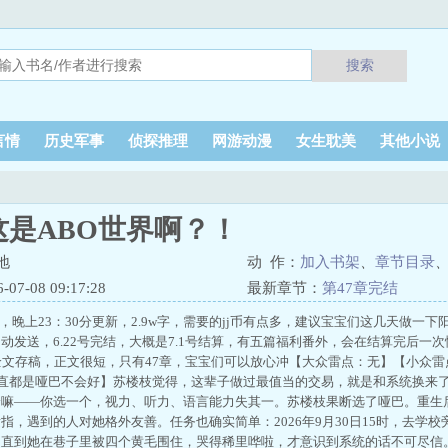
搜索
言情
历史军事
侦探推理
网游动漫
女生耽美
其他小说
这是ABO世界啊？！
地
动 作：
加入书架
、
章节目录
7-08 09:17:28
最新章节：
第47章完结
上夹，晚上23：30分更新，2.9w字，需要的jj币有点多，建议宝宝们这几天做
动发送，6.22号完结，大概是7.1号结算，有五篇福利番外，会在结算完后一次
a已全文存稿，正文很短，只有47章，宝宝们可以放心冲【大众雷点：无】【小众雷点
主一直都是哑巴不会好】苏楼枝觉得，这辈子做过最值当的交易，就是和系统换来
价嘛——你选一个，视力、听力、语言能力失其一。苏楼枝果断选了哑巴。重生
指，遇到的人对她格外友善。任务也确实简单：2026年9月30日15时，去学
？直到她在巷子里被四个黄毛围住，哭得稀里哗啦，才意识到系统的话不可尽信