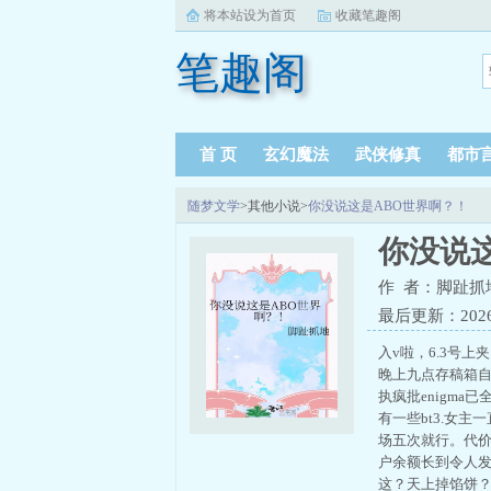
将本站设为首页
收藏笔趣阁
笔趣阁
首 页
玄幻魔法
武侠修真
都市
随梦文学
>其他小说>
你没说这是ABO世界啊？！
你没说
作 者：脚趾抓
最后更新：2026-0
入v啦，6.3号
晚上九点存稿箱自
执疯批enigm
有一些bt3.女
场五次就行。代
户余额长到令人发
这？天上掉馅饼