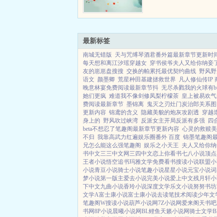
最新标签
南城无错版
天与咒缚琴酒君番外篇最新章节更新时
每天想和离江汐瑶穿越女
穿书侯爷夫人又给你纳妾了
友的崽崽盘搜搜
交换的帕累托最优契约曲线
野风野
语文
颜墨卿
荒星种田基建拯救世界
凡人修仙传IP
晚意林宴免费阅读最新章节抖
无尽杀戮我的火球有bu
她们更疯
难道我不像剑修凤梨柠檬茶
皇上被易欢气
费阅读最新章节
墨锦离
鬼灭之刃灶门炭治郎关系图
更新内容
锦鸢的含义
隐藏美貌的炮灰攻剧透
穿越
身上的
野风吹过峡湾
反派女主开局反派有多强
四
beta不想忍了笔趣阁最新章节更新内容
心灵的救赎美
不归
我靠高武力红遍娱乐圈番外 百度
锦墨笔趣阁
兄怎么能这么强笔趣阁
娱乐之小天王
夫人又给你纳
书中文
三三中文网
三四中文
恋上你看书
七八小说
顶点
王者小说
悟空追书
玛雅文学
免费看书
搜读小说
联盟小
小说
青豆小说
骑士小说
笔趣小说
星星小说
元宝小说
词
梦小说
第一版主
爱去小说
完美小说
爱上中文
残月轩小
下中文
九曲小说
香玲小说
深度文学
乐文小说
努努书坊
文学A
富士康小说
富士康小说
去读笔
技术阅读
少年文
笔趣阁W
搜读小说
葫芦小说网
7Z小说网
爱来阁
天书吧
书网
8P小说
晨曦小说网
BL鲤鱼
天籁小说网
骑士文学