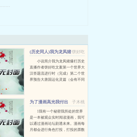
(历史同人)我为龙凤猪
饼好吃
爆灯[历史直播]+番外
小说简介我为龙凤猪爆灯历史
直播作者饼好吃文案第一个世界大
汉答题流进行时（完成）第二个世
界预告大唐国运化灵篇（会有不同
阶段的运灵出没）傲娇的初生小运
灵要观音婢抱，不要坏二凤。我刚
刚是胡说的。糖糖...
为了漫画高光我付出
子木桃
太多
1我有一个秘密我所处的世界
是一本被观众实时阅读漫画，我可
以通过漫画论坛剧透未来。漫画每
月都会进行角色打投，打投的票数
可以兑换奖励。而在年终打投中，