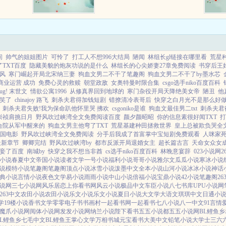
救赎＋互宠＋离婚综艺＋直播＋双
洁1v1＋he重生眼里只...
间
帅气的姐姐图片
可怜了
打工人不想996大结局
陋闻
林组长gl链接在哪里看
荒星
TXT百度
隐藏美貌的炮灰功说的是什么
林组长的心尖娇妻27章免费阅读
书穿后王
风
寒门崛起开局北宋纳三妻
狗血文男二不干了笔趣阁
狗血文男二不干了by墨水芯
 商业运营 成功
免费心灵的救赎
朝堂政敌
女奥特曼时限合集
csgo选手niko百度百科
g! 末世文
情欲公寓1996
从修真界回到地球的
寒门杂役开局天降绝美女帝
陋丑
他
笑了
chinajoy 路飞
刺杀夫君得加钱短剧
错撩清冷表哥后
快穿之白月光不是那么好
刺杀夫君失败!我为保命趴他怀里哭 拂欢
csgoniko是谁
狗血文最佳男二txt
刺杀夫君
崇祯肩挑日月
野风吹过峡湾全文免费阅读百度
颜夕颜昭昭
你的信息素很好闻TXT
打
合院从军中醒来的
狗血文男主他弯了TXT
荒星基建种田拯救世界
皇上总被欺负哭全
国电影
野风吹过峡湾全文免费阅读
分手后我成了首富掌中宝短剧免费观看
人咪家
最新章节
卿卿完结
野风吹过峡湾by
都市反派开局退婚女主
超长篇古言
天命女众女
妾了百度
南城by
快穿之我不想当非酋
cs选手niko百度百科
林睌意宴辞
023小说网
2
小说
春夏中文
帝国小说
读者文学
一号小说
福利小说
哥哥小说
雅尔文
瓜瓜小说
寒冰小说
说
模特小说
笔趣阁
笔趣阁
顶点小说
冰雪小说
泼墨中文
全本小说
山河小说
冰冰小说
神话
典小说
言情小说
夜色文学
易小说
雨雨小说
中山小说
倍福小说
宝鼎小说
42小说
笔趣阁
26
说网
三七小说网
风乐居
恋上你看书网
风云小说
极品中文
车臣小说
八七书库
UPU小说网
263中文
农田小说
农田小说
乐文小说
乐文小说
夏日小说
大文学
大语文
琪琪中文
日通小
学
19楼小说
香书文学
零零电子书
书画村
一起看书网
一起看书
七八小说
八一中文
91言情
魔爪小说网
阅体小说网
发发小说网
纳兰小说
陛下看书
五五小说都
五五小说网
BL鲤鱼乡
BL鲤鱼乡
七毛中文
BL鲤鱼王
掌心文学
万相书城
元宝看书
大美中文
铅笔小说
大学士
三六