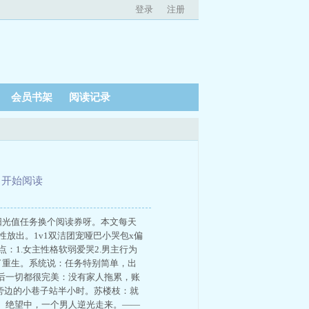
登录
注册
会员书架
阅读记录
、
开始阅读
一下阳光值任务换个阅读券呀。本文每天
性放出。1v1双洁团宠哑巴小哭包x偏
：1.女主性格软弱爱哭2.男主行为
了重生。系统说：任务特别简单，出
后一切都很完美：没有家人拖累，账
校旁边的小巷子站半小时。苏楼枝：就
。绝望中，一个男人逆光走来。——