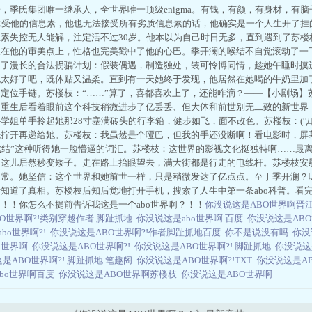
，季氏集团唯一继承人，全世界唯一顶级enigma。有钱，有颜，有身材，有
人能承受他的信息素，他也无法接受所有劣质信息素的话，他确实是一个人生开了
素失控无人能解，注定活不过30岁。他本以为自己时日无多，直到遇到了苏楼
长在他的审美点上，性格也完美戳中了他的心巴。季开澜的喉结不自觉滚动了一
启了漫长的合法拐骗计划：假装偶遇，制造独处，装可怜博同情，趁她午睡时摸
也太好了吧，既体贴又温柔。直到有一天她终于发现，他居然在她喝的牛奶里加
定位手链。苏楼枝：“……”算了，喜都喜欢上了，还能咋滴？——【小剧场】
，重生后看着眼前这个科技稍微进步了亿丢丢、但大体和前世别无二致的新世界
学姐单手拎起她那28寸塞满砖头的行李箱，健步如飞，面不改色。苏楼枝：(°Д
拧开再递给她。苏楼枝：我虽然是个哑巴，但我的手还没断啊！看电影时，屏幕里动不动
标记”“成结”这种听得她一脸懵逼的词汇。苏楼枝：这世界的影视文化挺独特啊……
了这儿居然秒变矮子。走在路上抬眼望去，满大街都是行走的电线杆。苏楼枝安
正常。她坚信：这个世界和她前世一样，只是稍微发达了亿点点。至于季开澜？
知道了真相。苏楼枝后知后觉地打开手机，搜索了人生中第一条abo科普。看
！！你怎么不提前告诉我这是一个abo世界啊？！！
你没说这是ABO世界啊晋
O世界啊?!类别穿越作者 脚趾抓地
你没说这是abo世界啊 百度
你没说这是AB
bo世界啊?!
你没说这是ABO世界啊?!作者脚趾抓地百度
你不是说没有吗
你没
o世界啊
你没说这是ABO世界啊?!
你没说这是ABO世界啊?! 脚趾抓地
你没说这
是ABO世界啊?! 脚趾抓地 笔趣阁
你没说这是ABO世界啊?!TXT
你没说这是A
bo世界啊百度
你没说这是ABO世界啊苏楼枝
你没说这是ABO世界啊