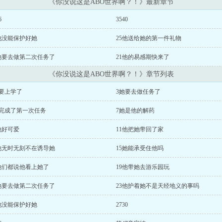
《你没说这是ABO世界啊？！》最新章节
6
3540
他没能保护好她
25他送给她的第一件礼物
2她要去做第二次任务了
21他的易感期快来了
《你没说这是ABO世界啊？！》章节列表
她要上学了
3她要去做任务了
她完成了第一次任务
7她是他的解药
她好可爱
11他把她带回了家
4他无时无刻不在诱导她
15她能承受住他吗
8她们都说他看上她了
19他带她去游乐园玩
2她要去做第二次任务了
23他护着她不是天经地义的事吗
他没能保护好她
2730