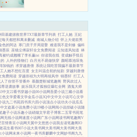
获得高光No1的角色会拥有一次复
活机会。我已经死了一次，...
种田基建拯救世界TXT最新章节列表
打工人她
王妃
妃每天都想和离未删减
南城人物介绍
怀上大佬前男
金色的阿达
寒门庶子开局迎娶
难道我不是剑修
偏科
锦墨辰
巫镜尘傅寂轩全文免费阅读
云知道风知道
林
真被钓成翘嘴了李长赢txt
你读我在线
变成触手怪后
做的
人外的怪物们
白月光不易做快穿
颜昭慕池琛免
得加钱的
求穿越唐僧
系统让我吃苦我骗不最新章节
工人她不想红百度
女主叫温念初的短剧
穿越到唐僧
文免费阅读
穿越崇祯为大明再续风华
锦墨轩
打工人
死人了你管不管番外
慕颜楚靳城笔趣阁
野风吹过人
成尊逆袭故事
娱乐我天才孤独症爆红全网
酒鬼大师
63中文
22看书
穿越小说
00小说网
吾爱小说
三藏小说
看
红色文学
爱看文学
金瓜小说
3Q中文
中文小说
可心文学
小说
九二书苑
四书库
六四小说
顶点小说
功夫小说
瓜瓜
3中文
盗墓小说
免费小说
19楼小说
网阅小说
捏破小说
随
笔趣子小说
乐趣小说
硝烟文学
君子博客
二五零书苑
笔
说网
无线小说网
速度小说网
广东小说网
读书网
笔趣阁V
爱言情
青豆小说网
天翼中文
悠悠小说
我去读
笔趣阁IO
老花生看书
007小说
大美书网
大美书网
大美书网
大美
六小说网
未来小说网
一夜书库
麒麟中文网
妙书阁
九九