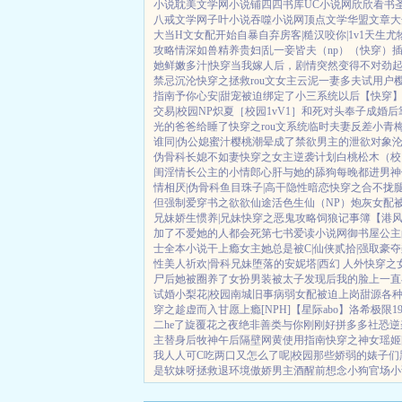
小说
耽美文学网
小说铺
四四书库
UC小说网
欣欣看书
八戒文学网
子叶小说
吞噬小说网
顶点文学
华盟文章
大
大
当H文女配开始自暴自弃
房客|糙汉
咬你|1v1
天生尤
攻略
情深如兽
精养贵妇|乱
一妾皆夫（np）
（快穿）
她鲜嫩多汁|快穿
当我嫁人后，剧情突然变得不对劲
禁忌沉沦
快穿之拯救rou文女主
云泥
一妻多夫试用户
指南
予你心安|甜宠
被迫绑定了小三系统以后【快穿
交易|校园NP
炽夏［校园1vV1］
和死对头奉子成婚后
光的爸爸给睡了
快穿之rou文系统
临时夫妻
反差小青
谁同|伪公媳
蜜汁樱桃
潮晕
成了禁欲男主的泄欲对象
伪骨科
长媳不如妻
快穿之女主逆袭计划
白桃松木（校
闺淫情
长公主的小情郎
心肝与她的舔狗
每晚都进男神
情相厌|伪骨科
鱼目珠子|高干
隐性暗恋
快穿之合不拢
但强制爱
穿书之欲欲仙途
活色生仙（NP）
炮灰女配
兄妹
娇生惯养|兄妹
快穿之恶鬼攻略
饲狼记事簿
【港
加了
不爱她的人都会死
第七书
爱读小说网
御书屋
公主
士全本小说
干上瘾
女主她总是被C|仙侠
贰拾|强取豪夺
性美人
祈欢|骨科兄妹
堕落的安妮塔|西幻 人外
快穿之
尸后她被圈养了
女扮男装被太子发现后
我的脸上一直
试婚
小梨花|校园
南城旧事
病弱女配被迫上岗
甜源
各
穿之趁虚而入
甘愿上瘾[NPH]
【星际abo】洛希极限
1
二he了
旋覆花之夜
绝非善类
与你刚刚好
拼多多社恐逆
主替身后
牧神午后
隔壁网黄使用指南
快穿之神女瑶姬
我人人可C
吃两口又怎么了呢|校园
那些娇弱的婊子们
是软妹呀
拯救退环境傲娇男主
酒醒前想念小狗
官场小