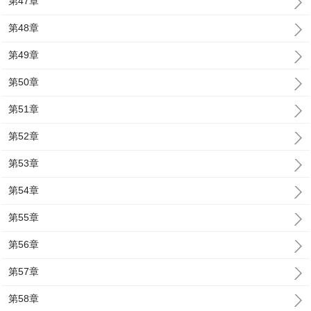
第47章
第48章
第49章
第50章
第51章
第52章
第53章
第54章
第55章
第56章
第57章
第58章