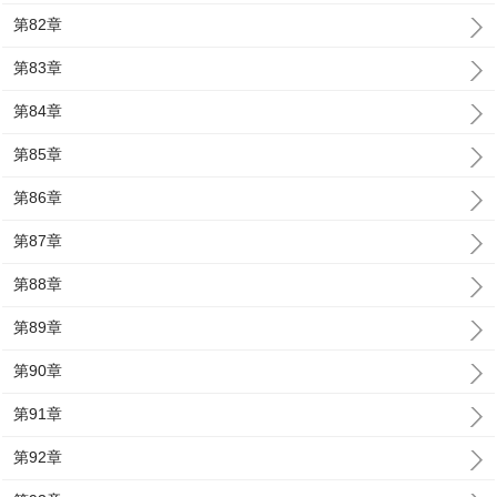
第82章
第83章
第84章
第85章
第86章
第87章
第88章
第89章
第90章
第91章
第92章