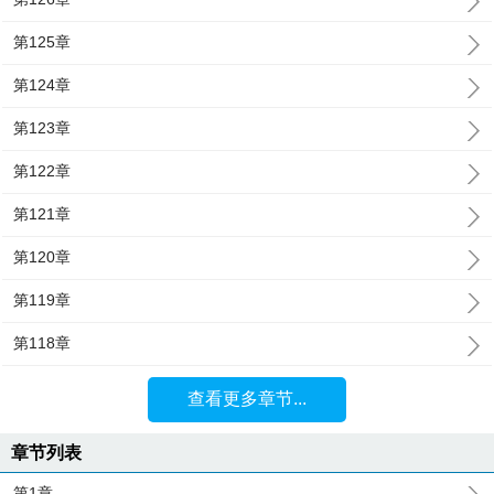
第125章
第124章
第123章
第122章
第121章
第120章
第119章
第118章
查看更多章节...
章节列表
第1章