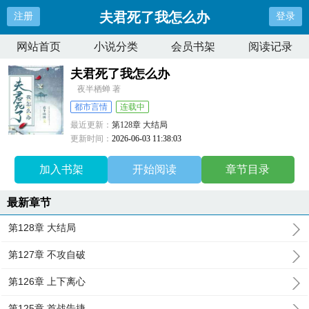
夫君死了我怎么办
注册
登录
网站首页
小说分类
会员书架
阅读记录
夫君死了我怎么办
夜半栖蝉 著
都市言情
连载中
最近更新：
第128章 大结局
更新时间：
2026-06-03 11:38:03
加入书架
开始阅读
章节目录
最新章节
第128章 大结局
第127章 不攻自破
第126章 上下离心
第125章 首战告捷