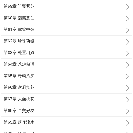
第59章 丫鬟紫苏
第60章 燕窝薏仁
第61章 掌管中馈
第62章 珍珠项链
第63章 处置刁奴
第64章 杀鸡儆猴
第65章 奇药治疾
第66章 谢府赏花
第67章 人面桃花
第68章 至交好友
第69章 落花流水