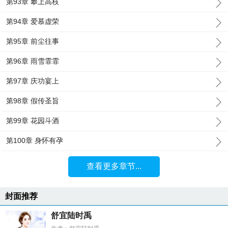
第93章 攀上高枝
第94章 爱慕虚荣
第95章 前尘往事
第96章 雨雪霏霏
第97章 庆功宴上
第98章 假传圣旨
第99章 花园斗酒
第100章 身怀有孕
查看更多章节...
封面推荐
舒宜陆时禹