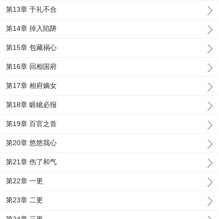
第13章 于礼不合
第14章 掉入陷阱
第15章 包藏祸心
第16章 回相国府
第17章 相府嫡女
第18章 睚眦必报
第19章 百官之首
第20章 悠悠我心
第21章 伤了和气
第22章 一更
第23章 二更