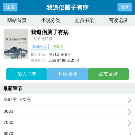
我道侣脑子有病
注册
登录
网站首页
小说分类
会员书架
阅读记录
我道侣脑子有病
明月见我 著
其他小说
连载中
最近更新：
第84章 正文完
更新时间：
2026-07-08 09:21:54
加入书架
开始阅读
章节目录
最新章节
第84章 正文完
8083
7080
6070