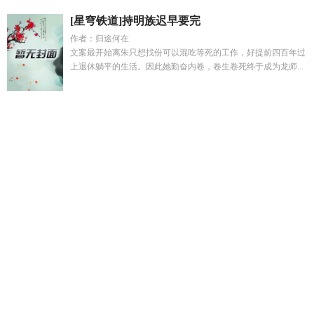
[星穹铁道]持明族迟早要完
作者：归途何在
文案最开始离朱只想找份可以混吃等死的工作，好提前四百年过
上退休躺平的生活。因此她勤奋内卷，卷生卷死终于成为龙师...
成为门派公用炉鼎小
墨知桃最惊艳的三个角色
机械女转家穿
书之七零年代文
恶毒直男反派
末日司机
程方洛作品
将军大
人有点糙原著叫什么名字
程方洛
墨桃花
海岛来了个漂亮医生
穿书七零
我死后疯批霸总哭着挖坟无删减
烟柳飞轻絮下一句
是什么
末日降临全集
租房灵异经历
程方
住进阿姨家免费阅
读
凡人修仙从获得大帝的开始
程方悦
仙魔第一伪装大师全文
免费阅读
开局从大乘开始
被系统坑成男配后我和男主he了
星
铁流萤cos泳装
邪神游戏一口气看完
你是我戒不掉的喜欢南风
来
当女朋友背着你相亲说明什么
高温预警分几个级别
穿越七
零机械师
心之印记动漫观看
穿越七零机械女孩
将军大人是妻
奴全文免费阅读
墨知桃
女配修仙胎穿剑修
万人嫌旅综发疯开
摆后免费阅读说的
与月下魔术师共曲
被系统坑成书中男配
女
主叫墨桃
月下使魔
拯救小哥
无敌无道
带狗做客是好事还是
坏事
傅程方媛媛短剧名
香港福利署网站
程方方
许墨桃之夭