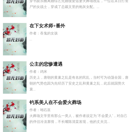
穿书娱乐圈离婚综艺先婚後爱追妻火葬场祝笙，一位在末日打丧
尸的女战士，穿成了总裁文里的炮灰女配。...
在下女术师+番外
作者：吞鬼的女孩
...
公主的悲惨遭遇
作者：鸡米
历史上，唐朝的黄巢之乱是有名的民乱，当时可为动荡全国，唐
朝的气势也因为先经历了安史之乱和黄巢之乱，此后就国势大
衰...
钓系美人在不会爱火葬场
作者：翊石巫
火葬场文学里有那么一类人，被作者设定为‘不会爱人’，对自己
的伴侣冷淡寡情，不长嘴陈清棠发现，他的丈夫沈...