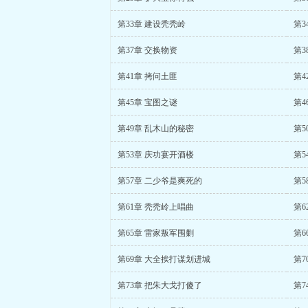
第33章 建设秃秃岭
第3
第37章 交换物资
第3
第41章 拷问土匪
第4
第45章 宝图之谜
第4
第49章 乱木山的秘密
第5
第53章 庆功宴开酒楼
第5
第57章 二少爷是爽死的
第5
第61章 秃秃岭上唱曲
第6
第65章 雷家叛军围剿
第6
第69章 大全挨打谋划进城
第7
第73章 把朱大戈打傻了
第7