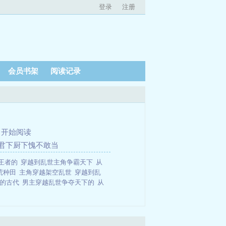
登录
注册
会员书架
阅读记录
、
开始阅读
 仙君下厨下愧不敢当
王者的
穿越到乱世主角争霸天下
从
荒种田
主角穿越架空乱世
穿越到乱
世的古代
男主穿越乱世争夺天下的
从