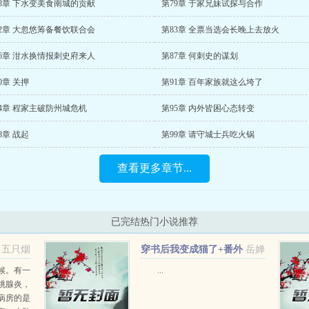
8章 下水变美食南城的贡献
第79章 于家兄妹试探与合作
2章 大忽悠筹备餐饮联合会
第83章 全票当选会长晚上去放火
6章 泔水换情报刺史府来人
第87章 何刺史的谋划
0章 关押
第91章 百年家族就这么垮了
4章 程家主破防州城危机
第95章 内外皆困心态转变
8章 战起
第99章 请守城士兵吃火锅
查看更多章节...
已完结热门小说推荐
五只烟
穿书后我变成猫了+番外
岳婵
候。有一
...
桃腺炎，
病房的是