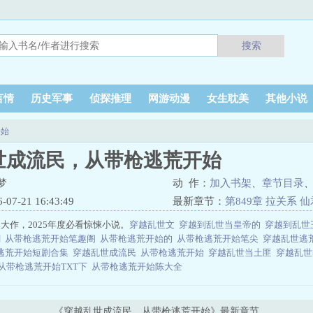
搜索
言情
历史军事
侦探推理
网游动漫
女生耽美
其他小说
开始
世成流民，从带枪逃荒开始
梦
动 作：
加入书架
、
章节目录
7-21 16:43:49
最新章节：
第849章 拉关系
大作，2025年度必看惊悚小说。
穿越乱世文
穿越到乱世当皇帝的
穿越到乱世
剧
从带枪逃荒开始笔趣阁
从带枪逃荒开始的
从带枪逃荒开始笔尖
穿越乱世逃
逃荒开始短剧合集
穿越乱世成流民
从带枪逃荒开始
穿越乱世当土匪
穿越乱
从带枪逃荒开始TXT下
从带枪逃荒开始陈大全
《穿越乱世成流民，从带枪逃荒开始》最新章节