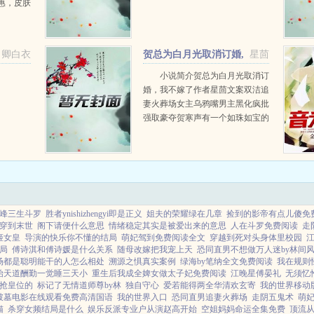
惠，皮肤
要挤破衣
小孩，分
声音非常
卿白衣
贺总为白月光取消订婚,
星茴
...
我不嫁了+番外
小说简介贺总为白月光取消订
婚，我不嫁了作者星茴文案双洁追
妻火葬场女主乌鸦嘴男主黑化疯批
强取豪夺贺寒声有一个如珠如宝的
白月光。恋爱纪念日，他跟白月光
在烛光晚餐。她的生日，他陪白月
光散步。答应她的演唱会...
峰三生斗罗
胜者ynishizhengyi即是正义
姐夫的荣耀绿在几章
捡到的影帝有点儿傻免
穿到末世
阁下请便什么意思
情绪稳定其实是被爱出来的意思
人在斗罗免费阅读
走
姬女皇
导演的快乐你不懂的结局
萌妃驾到免费阅读全文
穿越到死对头身体里校园
局
傅诗淇和傅诗媛是什么关系
随母改嫁把我宠上天
恐同直男不想做万人迷by林间风
场都是聪明能干的人怎么相处
溯源之惧真实案例
绿海by笔纳全文免费阅读
我在规则
始天道酬勤一觉睡三天小
重生后我成全婢女做太子妃免费阅读
江晚星傅晏礼
无须忆
抢皇位的
标记了无情道师尊by林
独自守心
爱若能得两全华清欢玄寄
我的世界移动
破墓电影在线观看免费高清国语
我的世界入口
恐同直男追妻火葬场
走阴五鬼术
萌
猫
杀穿女频结局是什么
娱乐反派专业户从演赵高开始
空姐妈妈命运全集免费
顶流