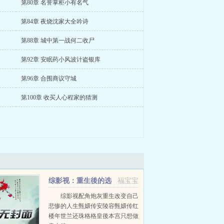
第80章 名誉掌柜小有名气
第84章 夜烧沈家大全吟诗
第88章 城中第一战何二收尸
第92章 安眠药小风波计盗银库
第96章 合围商议守城
第100章 收买人心程家的猜测
综影视：重生後的选
福宝宝
择
综影视配角炮灰重生改变自己
悲惨的人生甄嬛传安陵容甄嬛传红
楼年世兰还珠格格皇後本宫只想做