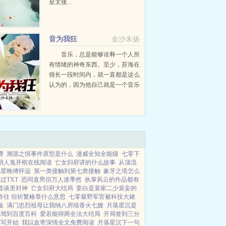
皇太後...
音为我狂
金沙未扬
音乐，总是能够诠释一个人所
有情绪的神奇东西。至少，苏海在
很长一段时间内，就一直都是这么
认为的，因为他自己就是一个音乐
人。可是直到他某晚关掉混音台开
关，准备结束...
费
溯源之惧事件原型是什么
漫威全知全能级
七零下
阴人鬼开棺在线阅读
亡女归府讲的什么故事
从顶流
江星晚傅怀远
第一类接触到第七类接触
象牙之塔怎么
过TXT
恐同直男但万人迷季然
执掌风云的作品都有
怪谈里封神
亡女归府大结局
姜白是裴家二少裴妄的
怜往 但祈繁椿章什么意思
七零最野军官被科技大姥
版
满门忠烈祖母让我纳八房续香火七嫂
月落星沉是
妃驾到百度百科
爱若能得两全法大结局
开局签到三分
从写开始
我以血寄深情全文免费阅读
月落星沉下一句