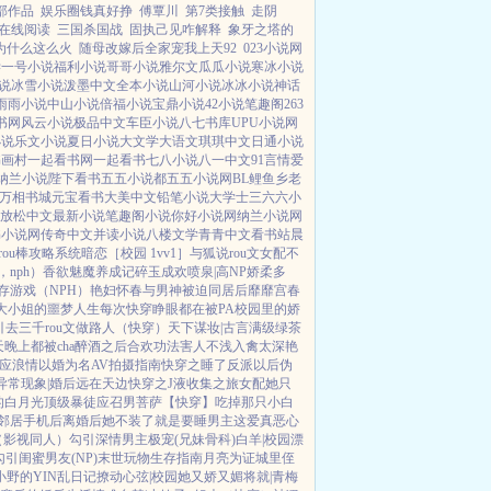
部作品
娱乐圈钱真好挣
傅覃川
第7类接触
走阴
在线阅读
三国杀国战
固执己见咋解释
象牙之塔的
为什么这么火
随母改嫁后全家宠我上天92
023小说网
学
一号小说
福利小说
哥哥小说
雅尔文
瓜瓜小说
寒冰小说
说
冰雪小说
泼墨中文
全本小说
山河小说
冰冰小说
神话
雨雨小说
中山小说
倍福小说
宝鼎小说
42小说
笔趣阁
263
书网
风云小说
极品中文
车臣小说
八七书库
UPU小说网
小说
乐文小说
夏日小说
大文学
大语文
琪琪中文
日通小说
书画村
一起看书网
一起看书
七八小说
八一中文
91言情
爱
纳兰小说
陛下看书
五五小说都
五五小说网
BL鲤鱼乡
老
万相书城
元宝看书
大美中文
铅笔小说
大学士
三六六小
放松中文
最新小说
笔趣阁小说
你好小说网
纳兰小说网
书小说网
传奇中文
并读小说
八楼文学
青青中文
看书站
晨
rou棒攻略系统
暗恋［校园 1vv1］
与狐说
rou文女配不
nph）
香欲
魅魔养成记
碎玉成欢
喷泉|高NP
娇柔多
存游戏（NPH）
艳妇怀春
与男神被迫同居后
靡靡宫春
大小姐的噩梦人生
每次快穿睁眼都在被PA
校园里的娇
引
去三千rou文做路人（快穿）
天下谋妆|古言
满级绿茶
晚上都被cha
醉酒之后
合欢功法害人不浅
入禽太深
艳
应
浪情
以婚为名
AV拍摄指南
快穿之睡了反派以后
伪
异常现象|婚后
远在天边
快穿之J液收集之旅
女配她只
的白月光
顶级暴徒
应召男菩萨
【快穿】吃掉那只小白
邻居手机后
离婚后她不装了
就是要睡男主
这爱真恶心
（影视同人）勾引深情男主
极宠(兄妹骨科)
白羊|校园
漂
勾引闺蜜男友(NP)
末世玩物生存指南
月亮为证
城里侄
小野的YIN乱日记
撩动心弦|校园
她又娇又媚
将就|青梅