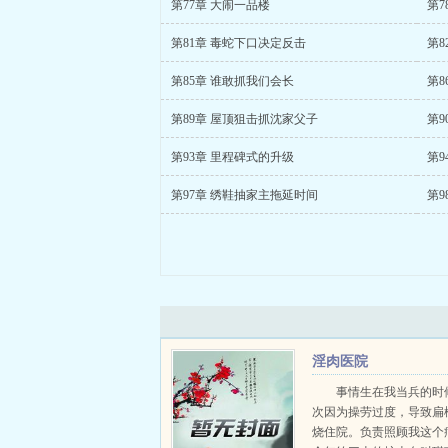
第77章 大闹一品楼
第7
第81章 毒蛇下口决定反击
第8
第85章 谁敢抓我们会长
第8
第89章 屋顶狙击抓沈家父子
第9
第93章 里程碑式的升级
第9
第97章 绣鞋抽家主拖延时间
第9
淫肉医院
事情生在我当兵的时
次因为操劳过度，导致扁
烧住院。负责照顾我这个