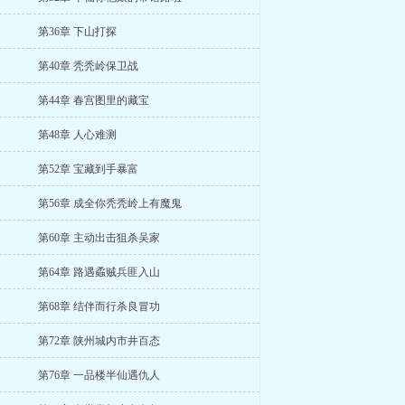
第36章 下山打探
第40章 秃秃岭保卫战
第44章 春宫图里的藏宝
第48章 人心难测
第52章 宝藏到手暴富
第56章 成全你秃秃岭上有魔鬼
第60章 主动出击狙杀吴家
第64章 路遇蟊贼兵匪入山
第68章 结伴而行杀良冒功
第72章 陕州城内市井百态
第76章 一品楼半仙遇仇人