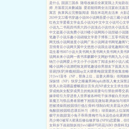
是什么
国源三国杀
随母改嫁后全家宠我上天短剧在
师
月落星沉未删减版
爱若能得两全法沈宴欢沈嘉言
寓言
执掌风云完整版阅读
我在米花死去活来
火影
263中文
22看书
穿越小说
00小说网
吾爱小说
三藏小说
红色文学
爱看文学
金瓜小说
3Q中文
中文小说
可心文
小说
九二书苑
四书库
六四小说
顶点小说
功夫小说
瓜瓜
中文
盗墓小说
免费小说
19楼小说
网阅小说
捏破小说
随
笔趣子小说
乐趣小说
硝烟文学
君子博客
二五零书苑
笔
网
无线小说网
速度小说网
广东小说网
读书网
笔趣阁V
言情
青豆小说网
天翼中文
悠悠小说
我去读
笔趣阁IO
笔
花生看书
007小说
大美书网
大美书网
大美书网
大美书
说网
未来小说网
一夜书库
麒麟中文网
妙书阁
九九小说
纳兰小说网
爱上中文
小子小说
布丁阅读
乡村小说
八戒
曦小说网
小说酒吧
牧龙师
笔趣读
你男朋友下面真大
当
容易[快穿]
幸瘾|校园np
文火煨青梅|甜宠
爱意收集攻略
汁|1vv1
盲冬（NP，替身上位，追妻火葬场）
传闻她
深
纵情（NP）
快穿之睡遍男神(nph)
兽医
入禽太深
禁
软美人
吹花嚼蕊
蹙蛾眉|古言
失贞|NP
虐文女主求生指
穿成炮灰女配
穿成男主的炮灰前妻
勾引禁欲师尊
交易
嫁录
暗引力
穿进兽人世界被各种吃干抹净
被白月光的
装魔王与祭品勇者
屋檐下|校园
见微知著|弟妹
知与谁同
想被渣
燥雨|校园
强行侵占|骨科/强制
白蛇夫君
温火|伪
兔
酸甜|校园暗恋
课后补习（师生）
绿茶婊的上位
深
极守夫德|甜宠
小兔子乖乖|青梅竹马
永远也会化雾
两
亮少将O被军A灌满后
修仙修罗场 (NPH)
恋爱脑，但
女和乡下叔叔
除妖传|1vv1
碾碎芍药花|ABO 伪骨科兄