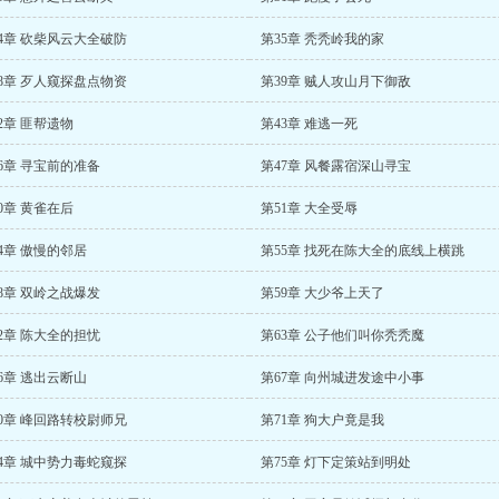
4章 砍柴风云大全破防
第35章 秃秃岭我的家
8章 歹人窥探盘点物资
第39章 贼人攻山月下御敌
2章 匪帮遗物
第43章 难逃一死
6章 寻宝前的准备
第47章 风餐露宿深山寻宝
0章 黄雀在后
第51章 大全受辱
4章 傲慢的邻居
第55章 找死在陈大全的底线上横跳
8章 双岭之战爆发
第59章 大少爷上天了
2章 陈大全的担忧
第63章 公子他们叫你秃秃魔
6章 逃出云断山
第67章 向州城进发途中小事
0章 峰回路转校尉师兄
第71章 狗大户竟是我
4章 城中势力毒蛇窥探
第75章 灯下定策站到明处