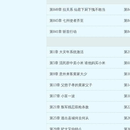
第849章 拉关系 仙君下厨下愧不敢当
第8
第845章 七州使者齐至
第8
第841章 斩首行动
第8
第1章 大灾年系统激活
第
第5章 流民群中卖小米 谁他妈买小米
第6
第9章 意外来客黄家大少
第1
第13章 父慈子孝的黄家父子
第1
第17章 小富一波
第1
第21章 叛军残忍双枪杀敌
第2
第25章 逃出县城何去何从
第2
第29章 驴大宝你特么
第3