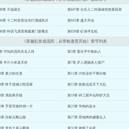
48章 不战易主
第847章 分兵入二州枭雄坦然显风骨
44章 十二时辰营业吊打满城风月
第843章 盛大开业
40章 特训飞虎营筹建澳门新葡京
第839章 矿洞寻玄机
《穿越乱世成流民，从带枪逃荒开始》章节列表
2章 可怕的流民失去人性
第3章 畜生手中救妇人
章 半斤小米卖天价
第7章 歹人尾随杀人摸尸
0章 黄少的生意
第11章 讨价还价千两白银
4章 终于进城小院安家
第15章 收集信息天下大乱
8章 系统再升级
第19章 碎三观半仙和驴大宝
2章 手雷开路炸倒一片
第23章 学狗的县令
6章 目标云断山脉
第27章 营地烤肉威慑众人
0章 意外之喜云断舆
第31章 跑慢了会死