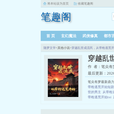
将本站设为首页
收藏笔趣阁
笔趣阁
首 页
玄幻魔法
武侠修真
都市
随梦文学
>其他小说>
穿越乱世成流民，从带枪逃荒
穿越乱
作 者：笔尖有
最后更新：2026-0
笔尖有梦最新鼎力
带枪逃荒开始短
世的男主
从带枪
带枪逃荒开始txt