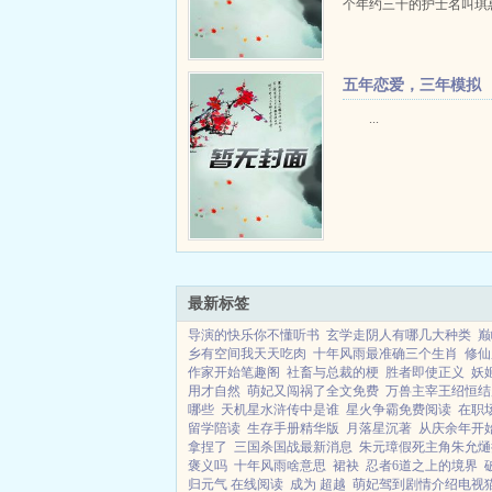
个年约三十的护士名叫琪
白皙，胸前两颗爆乳几乎
服，我想或许是因为生了
泌乳汁的缘故吧。她讲话
五年恋爱，三年模拟
温柔，有点娃娃音，脸也是娃
+番外
...
最新标签
导演的快乐你不懂听书
玄学走阴人有哪几大种类
巅
乡有空间我天天吃肉
十年风雨最准确三个生肖
修仙
作家开始笔趣阁
社畜与总裁的梗
胜者即使正义
妖
用才自然
萌妃又闯祸了全文免费
万兽主宰王绍恒结
哪些
天机星水浒传中是谁
星火争霸免费阅读
在职
留学陪读
生存手册精华版
月落星沉著
从庆余年开
拿捏了
三国杀国战最新消息
朱元璋假死主角朱允熥
褒义吗
十年风雨啥意思
裙袂
忍者6道之上的境界
归元气 在线阅读
成为 超越
萌妃驾到剧情介绍电视