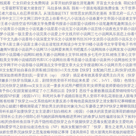
线观看
亡女归府全文免费阅读
从零开始的穿越生涯笔趣阁
开盲盒大全合集
萌妃全
七零最野军官被大佬拿捏了
马拉多纳 身高
我有一个朋友电视剧免费全集
大千世界
忍者六道仙人在忍界排第几
从顶流做起TXT
转世恶女的黑历史漫画
东晋北府一丘八
看书中文
三三中文网
三四中文
恋上你看书
七八小说
顶点小说
春夏中文
帝国小说
读者文
学
王者小说
悟空追书
玛雅文学
免费看书
搜读小说
联盟小说
模特小说
笔趣阁
笔趣阁
顶点小
小说
青豆小说
骑士小说
笔趣小说
星星小说
元宝小说
词典小说
言情小说
夜色文学
易小说
梦小说
第一版主
爱去小说
完美小说
爱上中文
残月轩小说网
三七小说网
风乐居
恋上你看
下中文
九曲小说
香玲小说
深度文学
乐文小说
努努书坊
263中文
农田小说
农田小说
乐文
文学A
富士康小说
富士康小说
去读笔
技术阅读
少年文学
19楼小说
香书文学
零零电子书
趣阁W
搜读小说
葫芦小说网
7Z小说网
爱来阁
天书吧
魔爪小说网
阅体小说网
发发小说网
网
8P小说
晨曦小说网
BL鲤鱼
天籁小说网
骑士文学
BL鲤鱼乡
七毛中文
BL鲤鱼王
掌心文学
耽美文学网
小说铺
四四书库
UC小说网
欣欣看书
圣墟小说
圣墟小说
泉州小说网
放松文学
文学网
子叶小说
吞噬小说网
顶点文学
华盟文章
大众文学
搜读阁
OK小说网
月亮小说
新
H文女配开始自暴自弃
房客|糙汉
咬你|1v1
天生尤物【快穿】
女配她只想上床(快穿)
优质
情深如兽
精养贵妇|乱
一妾皆夫（np）
（快穿）插足者
有效真香
穿成男主白月光（快穿，
鲜嫩多汁|快穿
当我嫁人后，剧情突然变得不对劲起来
炙爱（SC，1vV1，强取）
色情生
忌沉沦
快穿之拯救rou文女主
云泥
一妻多夫试用户
樱照良宵|女师男徒
老师要稳住
快穿之
南
予你心安|甜宠
被迫绑定了小三系统以后【快穿】
恶役千金屡败屡战
温柔禁锢
纯情勾
|校园NP
炽夏［校园1vV1］
和死对头奉子成婚后
靠近男人变得不幸
乱花渐欲迷人眼
每天
爸爸给睡了
快穿之rou文系统
临时夫妻
反差小青梅
他是疯批
快穿之渣女翻车纪事
蝴蝶效
|伪公媳
蜜汁樱桃
潮晕
成了禁欲男主的泄欲对象
沦为公车
麝香之梦|NP
快穿之卿卿我我
骨科
长媳不如妻
快穿之女主逆袭计划
白桃松木（校园）
小姨夫的富贵娇花
薄荷奶糖
他
闺淫情
长公主的小情郎
心肝与她的舔狗
每晚都进男神们的春梦
认知性偏差
珍如天下
捡到
情相厌|伪骨科
鱼目珠子|高干
隐性暗恋
快穿之合不拢腿
快穿之恶毒女配逆袭
女主爱吃肉
强制爱
穿书之欲欲仙途
活色生仙（NP）
炮灰女配被扑倒了「快穿」
重生之老男人别走
妹
娇生惯养|兄妹
快穿之恶鬼攻略
饲狼记事簿
【港风骨科】猎火
玻璃光
和老板的秘密
苏