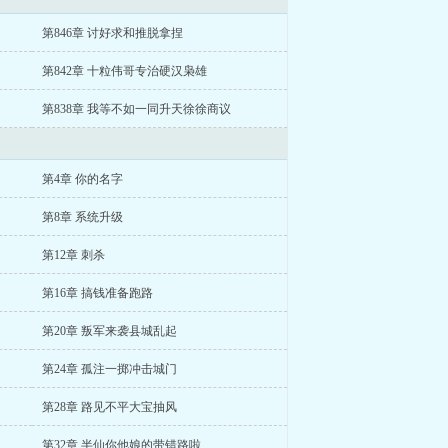
第846章 讨好求和推脱拿捏
第842章 十粒伟哥专治硬汉枭雄
第838章 我等不如一同升天徐徐商议
第4章 你的名字
第8章 系统升级
第12章 刺杀
第16章 搞钱准备跑路
第20章 叛军来袭县城乱起
第24章 孤注一掷冲击城门
第28章 路见不平大宝抽风
第32章 半仙你他娘的带错路啦