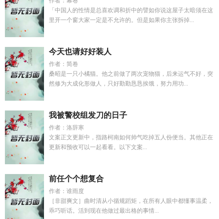
作者：幕卷
「中国人的性情是总喜欢调和折中的譬如你说这屋子太暗须在这
里开一个窗大家一定是不允许的。但是如果你主张拆掉...
今天也请好好装人
作者：简卷
桑昭是一只小橘猫。他之前做了两次宠物猫，后来运气不好，突
然修为大成化形做人，只好勤勤恳恳挨饿，努力用功...
我被警校组发刀的日子
作者：洛辞寒
文案正文更新中，指路柯南如何帅气吃掉五人份便当。其他正在
更新和预收可以一起看看。以下文案...
前任个个想复合
作者：谁雨度
［非甜爽文］曲时清从小循规蹈矩，在所有人眼中都懂事温柔，
乖巧听话。活到现在他做过最出格的事情...