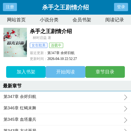
杀手之王剧情介绍
注册
登录
网站首页
小说分类
会员书架
阅读记录
杀手之王剧情介绍
林时启益 著
女生耽美
连载中
最近更新：
第347章 余烬归航
更新时间：
2026-04-10 22:52:27
加入书架
开始阅读
章节目录
最新章节
第347章 余烬归航
第346章 红蝎末舞
第345章 血塔鏖兵
第343章 方寸死局