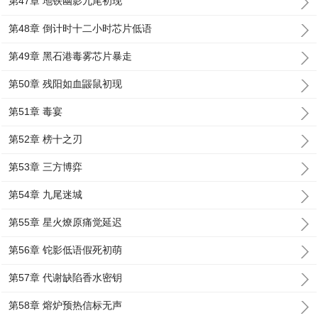
第47章 地铁幽影九尾初现
第48章 倒计时十二小时芯片低语
第49章 黑石港毒雾芯片暴走
第50章 残阳如血鼹鼠初现
第51章 毒宴
第52章 榜十之刃
第53章 三方博弈
第54章 九尾迷城
第55章 星火燎原痛觉延迟
第56章 铊影低语假死初萌
第57章 代谢缺陷香水密钥
第58章 熔炉预热信标无声