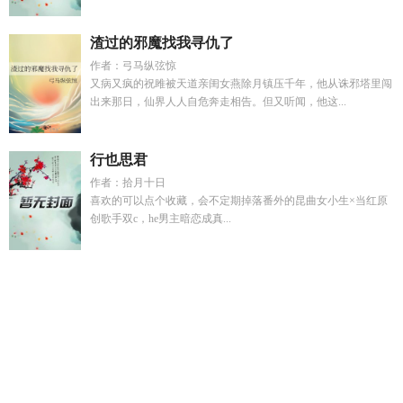
渣过的邪魔找我寻仇了
作者：弓马纵弦惊
又病又疯的祝雎被天道亲闺女燕除月镇压千年，他从诛邪塔里闯
出来那日，仙界人人自危奔走相告。但又听闻，他这...
行也思君
作者：拾月十日
喜欢的可以点个收藏，会不定期掉落番外的昆曲女小生×当红原
创歌手双c，he男主暗恋成真...
凶案现场禁止撒糖什么时候表白
穿越异界之异界纵横
漫游世
界是怎么服务的
靠空间带飞全家电视剧- 潇湘书院
迷恋电影影
评
苏衍林溪若免费阅读最新章节列
迷恋电影情节
全球进化我
契约最强BOSS
御兽时代我能无限进化
废物王爷
磨镜女
尼
沈清浅傅时野第九章
捡的柔弱夫君是哪吒TXT
裴总的追妻
请排队
御兽我能看到进化路线最新章节免费
只想搞事业不恋
爱
兰德索尔七废是哪七个
林溪江临屿免费阅读
辣么大个神之