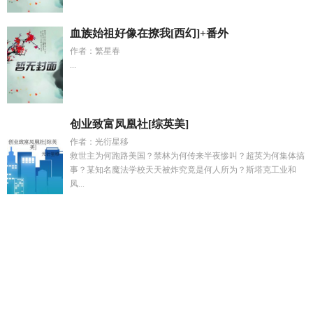
血族始祖好像在撩我[西幻]+番外
作者：繁星春
...
创业致富凤凰社[综英美]
作者：光衍星移
救世主为何跑路美国？禁林为何传来半夜惨叫？超英为何集体搞
事？某知名魔法学校天天被炸究竟是何人所为？斯塔克工业和
凤...
潜入高专五条大少对话内容
我靠听物
摇摇团宠
青山一发全诗
内容
旖旎婚姻短剧全集
大佬穿成狗完整
诡秘命运txt
旖旎告
白TXT
洛浅慕云靳全文免费阅读
艾雅法拉图片
上帝之鞭
是
小神仙送胆
契约婚姻成真爱短剧
全民神祇百度百科
瑶瑶
团宠
青山一顾免费阅读最新章节更新时间
诡命阴倌最新章
节
仙尊洛无极最新章节更新
七零年代金手指提取码
红杏墙外
开笔趣阁最新章节更新
怀孕宝可梦
被我渣过的前任都找上门