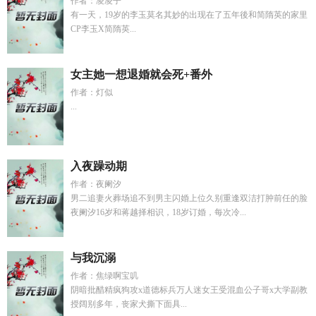
作者：凌凌子
有一天，19岁的李玉莫名其妙的出现在了五年後和简隋英的家里
CP李玉X简隋英...
女主她一想退婚就会死+番外
作者：灯似
...
入夜躁动期
作者：夜阑汐
男二追妻火葬场追不到男主闪婚上位久别重逢双洁打肿前任的脸
夜阑汐16岁和蒋越择相识，18岁订婚，每次冷...
与我沉溺
作者：焦绿啊宝叽
阴暗批醋精疯狗攻x道德标兵万人迷女王受混血公子哥x大学副教
授阔别多年，丧家犬撕下面具...