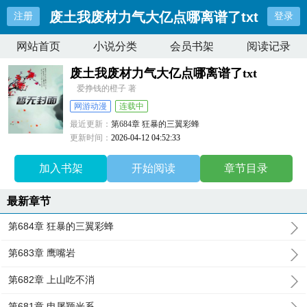
废土我废材力气大亿点哪离谱了txt
注册
登录
网站首页
小说分类
会员书架
阅读记录
废土我废材力气大亿点哪离谱了txt
爱挣钱的橙子 著
网游动漫
连载中
最近更新：
第684章 狂暴的三翼彩蜂
更新时间：
2026-04-12 04:52:33
加入书架
开始阅读
章节目录
最新章节
第684章 狂暴的三翼彩蜂
第683章 鹰嘴岩
第682章 上山吃不消
第681章 申屠颖光系