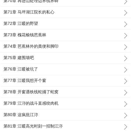
第70章 再进山处理边界线界碑
第71章 马坪湖江院长的私心
第72章 江暖的野望
第73章 槐花榆钱芭蕉林
第74章 芭蕉林外的粪便和脚印
第75章 建围墙吧
第76章 江暖被坑了
第77章 江暖我想开个窗
第78章 开窗遇铁线蛇捅了蛇窝
第79章 江沵的战斗直感绞肉机
第80章 这疯批江沵
第81章 江暖高光时刻一招制江沵