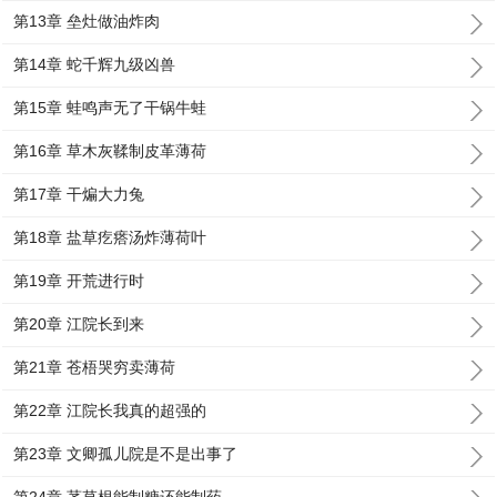
第13章 垒灶做油炸肉
第14章 蛇千辉九级凶兽
第15章 蛙鸣声无了干锅牛蛙
第16章 草木灰鞣制皮革薄荷
第17章 干煸大力兔
第18章 盐草疙瘩汤炸薄荷叶
第19章 开荒进行时
第20章 江院长到来
第21章 苍梧哭穷卖薄荷
第22章 江院长我真的超强的
第23章 文卿孤儿院是不是出事了