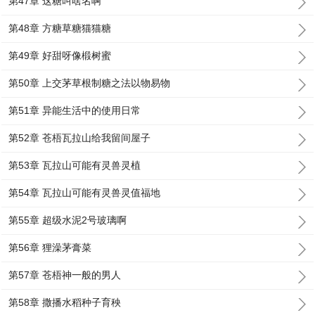
第47章 这糖叫啥名啊
第48章 方糖草糖猫猫糖
第49章 好甜呀像椴树蜜
第50章 上交茅草根制糖之法以物易物
第51章 异能生活中的使用日常
第52章 苍梧瓦拉山给我留间屋子
第53章 瓦拉山可能有灵兽灵植
第54章 瓦拉山可能有灵兽灵值福地
第55章 超级水泥2号玻璃啊
第56章 狸澡茅膏菜
第57章 苍梧神一般的男人
第58章 撒播水稻种子育秧