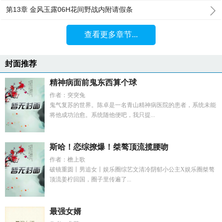
第13章 金风玉露06H花间野战内附请假条
查看更多章节...
封面推荐
精神病面前鬼东西算个球
作者：突突兔
鬼气复苏的世界。陈卓是一名青山精神病医院的患者，系统未能
将他成功治愈。系统随他便吧，我只提...
斯哈！恋综撩爆！桀骜顶流揽腰吻
作者：檐上歌
破镜重圆丨男追女丨娱乐圈综艺文清冷阴郁小公主X娱乐圈桀骜
顶流姜柠回国，圈子里传遍了...
最强女婿