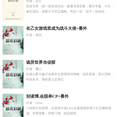
作者：非艺
前世为帝，因一部至强功法，惨遭兄弟背叛，重生华夏。今生，
修至强法，他要立于武之巅峰。而这一切，始于一份协议...
在乙女游戏里成为战斗大佬+番外
作者：娘宫
...
诡异世界当侦探
作者：攀心
白猫公爵＆骗子侦探本文基调哥特神秘，诡异悬疑，西方恐怖，
民俗巫术。预收废土赶海记...
别读博,会脱单CP+番外
作者：Llosa
小说简介别读博，会脱单作者Llosa文案闻笛的博士生活糟糕透
顶。导师使唤，同辈刁难，暗恋隔壁...