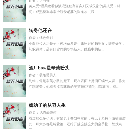
作者：李书锦
美人受x温柔攻看似淡漠沉默寡言实则又软又甜的美人受（林
初）成熟稳重非常护短爱老婆的温柔攻（程...
转身他还在
作者：橘色倒影
小白花拉天之骄子下神坛章夏是小康家庭的独生女，谦虚好学，
礼貌得体，是有口皆碑的职场新人。她眼中的靳...
酒厂boss是辛芙粉头
作者：啵啵烫男人
利维，曾是辛芙小队的魔王，现在表面上是酒厂编外人员。作为
在职老登，他成天捧着葬送的芙芙磕CP磕到泪流满面，成...
嫡幼子的从容人生
作者：见喵晕奈何
看过那么多小说，有嫡长子奋战朝堂的，有庶子坚持不懈搞逆袭
的，可大多都是纯爱篇，还给开辣么辣么大的金手指，想找点