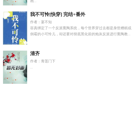
画...
我不可怜[快穿] 完结+番外
作者：宴不知
容真绑定了一个反派熏陶系统，每个世界穿过去都是身世糟糕或
倒霉的小可怜儿，却还要对彻底黑化前的炮灰反派进行熏陶教...
清齐
作者：青莲门下
...
无花果青的能吃吗
红魔你莫
重回十八岁我不追了
人在北美符
箓
万人嫌neetizumi
人在北美刷词条的游戏
怪物快穿by攀月
亮TXT
血刃开天
松田警官他世界观每日一碎
你惹她干嘛她是
箭修会开挂
松田警官打破次元壁了吗
血刃结局揭秘
温柔的囚
禁
血战天道剧情详细介绍
大佬娇宠美人by糖瓜子萧城
血战天
道
沈娇po
没钱什f么仙笔趣阁
嫁给男主他爹现代免费阅读
资
本帝国重生
陆浅沫江烁全文免费阅读
魔法器搭配
系统救下我