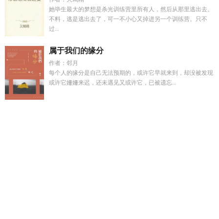
她毕生最大的梦想是杀光训练营里所有人，然后从那里逃出去。
不料，逃是逃出去了，可一不小心又掉进另一个训练营。只不
过...
属于我们的缘分
作者：邻月
每个人的缘分是自己无法预期的，或许它早就来到，却没被发现
或许它姍姍来迟，还未遇见又或许它，已被遗忘...
崩铁主角盘点
许蔓枝
网球少年结局育青赢了嘛
升格前夜百度
百科
西哈努克婚姻状况
善终的异姓王
网球少年主角
崩铁推
荐
常回家看看全集
李辰安宁楚阅读
栀栀骨科
高武每分钟增
长一斤力量一拳打暴行星
万人迷虫母才不是小可怜双言寺全
文
重生老太摆烂逆袭
纪纾和柏俞
沦陷了下一句
晴山月
哑巴
v1
李辰安和宁楚楚在一起了吗
西哈努克夫人简历
升格者
李
辰安宁楚楚钟离若水
李辰安宁楚楚免费阅读
黑心莲反派他逃
不掉了
纪柏舟
江挽棠沈司珩
万人迷虫母才不是TXT
纪纾和
柏俞全文阅读
李辰安宁楚最新章节
许蔓笔趣阁
快穿之替身上
位系统
春闺梦原著
快穿之疯批宿主又在崩剧情了by爱干饭
活