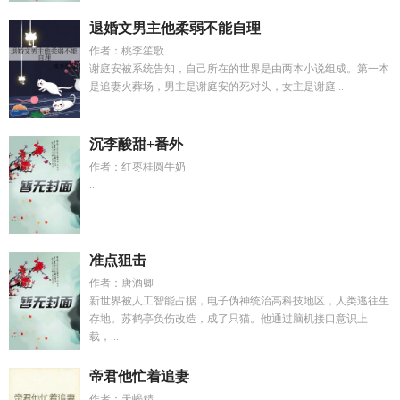
退婚文男主他柔弱不能自理
作者：桃李笙歌
谢庭安被系统告知，自己所在的世界是由两本小说组成。第一本
是追妻火葬场，男主是谢庭安的死对头，女主是谢庭...
沉李酸甜+番外
作者：红枣桂圆牛奶
...
准点狙击
作者：唐酒卿
新世界被人工智能占据，电子伪神统治高科技地区，人类逃往生
存地。苏鹤亭负伤改造，成了只猫。他通过脑机接口意识上
载，...
帝君他忙着追妻
作者：天蝎精