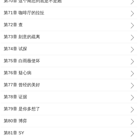
第70章 这个南思到底是不是她
第71章 咖啡厅的拉扯
第72章 查
第73章 刻意的疏离
第74章 试探
第75章 白雨薇使坏
第76章 疑心病
第77章 曾经的美好
第78章 证据
第79章 是你多想了
第80章 博弈
第81章 SY