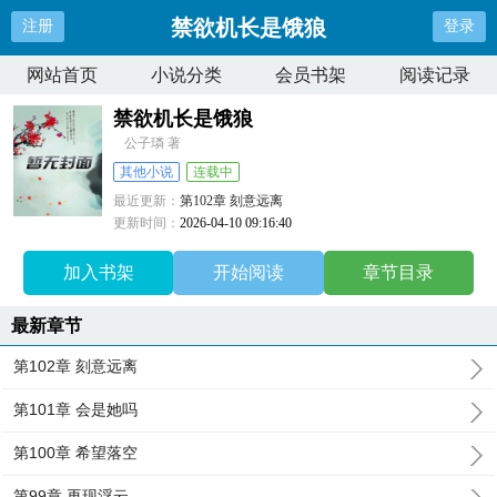
禁欲机长是饿狼
注册
登录
网站首页
小说分类
会员书架
阅读记录
禁欲机长是饿狼
公子璘 著
其他小说
连载中
最近更新：
第102章 刻意远离
更新时间：
2026-04-10 09:16:40
加入书架
开始阅读
章节目录
最新章节
第102章 刻意远离
第101章 会是她吗
第100章 希望落空
第99章 再现浮云