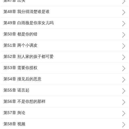
第47章 出头
第48章 我分得清楚谁是谁
第49章 白雨薇是你亲女儿吗
第50章 都是你的错
第51章 两个小调皮
第52章 别人家的孩子都可爱
第53章 需要你授权
第54章 撞见后的恶意
第55章 谣言起
第56章 不是你想的那样
第57章 舆论
第58章 视频