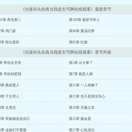
《沦落街头你真当我是乞丐啊在线观看》最新章节
01章 再无第二
第100章 都是可怜人
7章 鸿门宴
第96章 重温旧梦
3章 段位差距
第92章 红娘
《沦落街头你真当我是乞丐啊在线观看》章节列表
章 带你去开房
第3章 出大事了
章 求你别惹我
第7章 都是人精
0章 救命恩人
第11章 一人就够了
4章 千古罪人
第15章 也不是很没良心
8章 太变态
第19章 天籁之音
2章 罪魁祸首是自己
第23章 最金贵
6章 这娘们不要脸
第27章 心机深沉