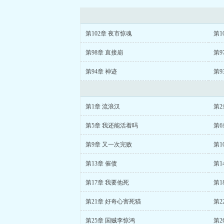
第102章 夜市惊魂
第1
第98章 直接崩
第9
第94章 神迹
第9
第1章 流浪汉
第2
第5章 我还能活着吗
第6
第9章 又一次完败
第1
第13章 催债
第1
第17章 我要他死
第1
第21章 好奇心害死猫
第2
第25章 国贼李惊鸿
第2