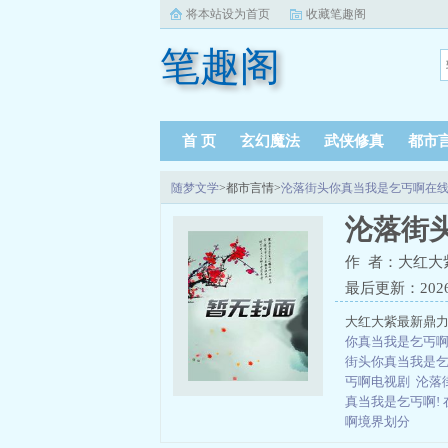
将本站设为首页
收藏笔趣阁
笔趣阁
首 页
玄幻魔法
武侠修真
都市
随梦文学
>都市言情>
沦落街头你真当我是乞丐啊在
沦落街
作 者：大红大
最后更新：2026-0
大红大紫最新鼎力
你真当我是乞丐
街头你真当我是
丐啊电视剧
沦落
真当我是乞丐啊!
啊境界划分