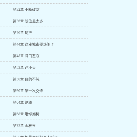
第32章 不断破防
第36章 段位差太多
第40章 尾声
第44章 这座城市要热闹了
第48章 满门悲哀
第52章 卢小天
第56章 目的不纯
第60章 第一次交锋
第64章 绝路
第68章 蚍蜉撼树
第72章 金枝玉