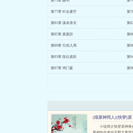
第73章 婚书
第7
第77章 针尖麦芒
第7
第81章 谋杀亲夫
第8
第85章 真面目
第8
第89章 引你入局
第9
第93章 段位差距
第9
第97章 鸿门宴
第9
(综原神同人)[快穿]原
神角色与异世界相性+
小说简介快穿原神角
界相性作者也不野文案世