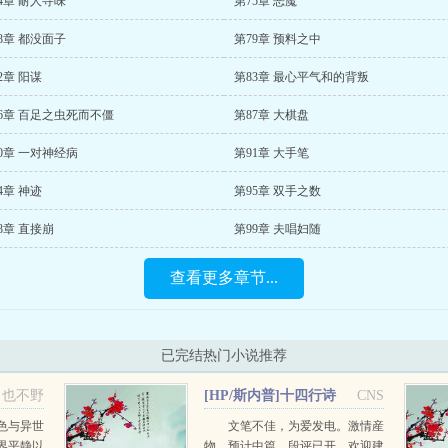
4章 耐人寻味
第75章 恶魔
8章 都没面子
第79章 预料之中
2章 阳谋
第83章 最心平气和的背叛
6章 百足之虫死而不僵
第87章 大棋盘
0章 一对神经病
第91章 大手笔
4章 神迹
第95章 双手之数
8章 直接崩
第99章 夫唱妇随
查看更多章节...
已完结热门小说推荐
也不野
[HP/斯内普]十四行诗
CNS
番外
色与异世
文笔不佳，为爱发电。激情産
界平静以
物，预计中篇。段评已开，欢迎建