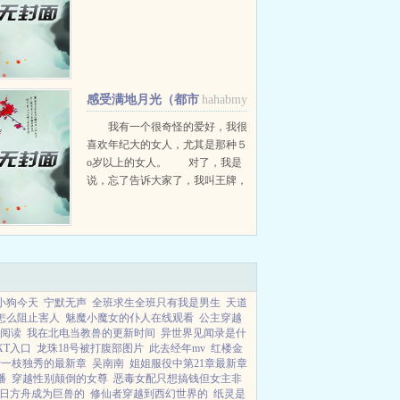
感受满地月光（都市
hahabmy
寻艳录）
我有一个很奇怪的爱好，我很
喜欢年纪大的女人，尤其是那种５
o岁以上的女人。 对了，我是
说，忘了告诉大家了，我叫王牌，
哈哈！你听说过？好的有机会联系
我啊！手机1２３４５6７８９８
７。 我是一个从福利院长大的
孩子，这一点我自己没有觉得...
小狗今天
宁默无声
全班求生全班只有我是男生
天道
怎么阻止害人
魅魔小魔女的仆人在线观看
公主穿越
阅读
我在北电当教兽的更新时间
异世界见闻录是什
XT入口
龙珠18号被打腹部图片
此去经年mv
红楼金
y一枝独秀的最新章
吴南南
姐姐服役中第21章最新章
播
穿越性别颠倒的女尊
恶毒女配只想搞钱但女主非
日方舟成为巨兽的
修仙者穿越到西幻世界的
纸灵是