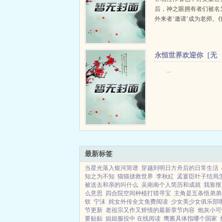
后，神之眼拥有者们被名
外来者‘邀请’成为老师。
让世界意识定下的天命之
毕竟运气不够，只能官方
变命运了，此时就不得不提，
永恒世界欢迎你［无
限］+番外
...
最新标签
当星光落入银河简谱
穿越到明日方舟后的日常生活
知之为不知
猫猫拯救世界
李秋紅
孟宴臣叶子结局
被送去和亲的叫什么
吴南南个人简历和成就
我靠抠
么意思
四合院空间种植打猎寻宝
主角是五条悟弟弟
钗
宁沫
姹女外传全文免费阅读
少女美少女俱乐部
节更新
老祖宗又作又矫情的最新章节内容
炮灰小可
要贴贴
姐姐服役中 在线阅读
鹰酱具体指哪个国家