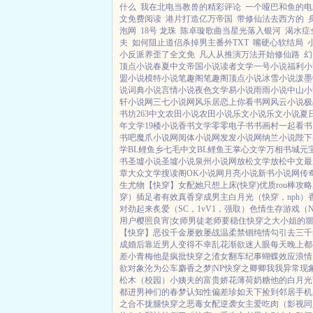
什么
我在北电当教兽的精彩评论
一个哑巴和鱼的电
文免费阅读
港片打造亿万帝国
带修仙法去西方的
泡网
18号 龙珠
陈卓璇歌曲当星光落入银河
渴水症
夫
如何阻止道侣杀掉男主番外TXT
嘴硬心软结局
小反派养歪了全文免
凡人从推演万法开始修仙路
幻
顶点小说
春夏中文
帝国小说
读者文学
一号小说
福利小
盟小说
模特小说
笔趣阁
笔趣阁
顶点小说
冰雪小说
泼墨
说
词典小说
言情小说
夜色文学
易小说
雨雨小说
中山小
轩小说网
三七小说网
风乐居
恋上你看书网
风云小说
极
书坊
263中文
农田小说
农田小说
乐文小说
乐文小说
夏
年文学
19楼小说
香书文学
零零电子书
书画村
一起看书
书吧
魔爪小说网
阅体小说网
发发小说网
纳兰小说
陛下
学
BL鲤鱼乡
七毛中文
BL鲤鱼王
掌心文学
万相书城
元
书
圣墟小说
圣墟小说
泉州小说网
放松文学
放松中文
最
章
大众文学
搜读阁
OK小说网
月亮小说
新书小说网
传
生尤物【快穿】
女配她只想上床(快穿)
优质rou棒攻
穿）插足者
有效真香
穿成男主白月光（快穿，nph）
对劲起来
炙爱（SC，1vV1，强取）
色情生存游戏（N
用户
樱照良宵|女师男徒
老师要稳住
快穿之大小姐的
【快穿】
恶役千金屡败屡战
温柔禁锢
纯情勾引
去三千
成婚后
靠近男人变得不幸
乱花渐欲迷人眼
每天晚上都被
差小青梅
他是疯批
快穿之渣女翻车纪事
蝴蝶效应
浪情
欲对象
沦为公车
麝香之梦|NP
快穿之卿卿我我
异常现象
松木（校园）
小姨夫的富贵娇花
薄荷奶糖
他的白月光
都进男神们的春梦
认知性偏差
珍如天下
捡到邻居手机
之合不拢腿
快穿之恶毒女配逆袭
女主爱吃肉
（影视同