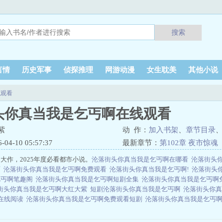
搜索
言情
历史军事
侦探推理
网游动漫
女生耽美
其他小说
线观看
头你真当我是乞丐啊在线观看
紫
动 作：
加入书架
、
章节目录
4-10 05:57:37
最新章节：
第102章 夜市惊魂
大作，2025年度必看都市小说。
沦落街头你真当我是乞丐啊在哪看
沦落街头
啊
沦落街头你真当我是乞丐啊免费观看
沦落街头你真当我是乞丐啊!
沦落街头
乞丐啊笔趣阁
沦落街头你真当我是乞丐啊短剧全集
沦落街头你真当我是乞丐啊
街头你真当我是乞丐啊大红大紫
短剧沦落街头你真当我是乞丐啊
沦落街头你
 在线阅读
沦落街头你真当我是乞丐啊免费观看短剧
沦落街头你真当我是乞丐啊