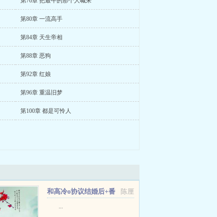
第76章 把最牛的那个人喊来
第80章 一流高手
第84章 天生帝相
第88章 恶狗
第92章 红娘
第96章 重温旧梦
第100章 都是可怜人
和高冷o协议结婚后+番
陈厘
外
...