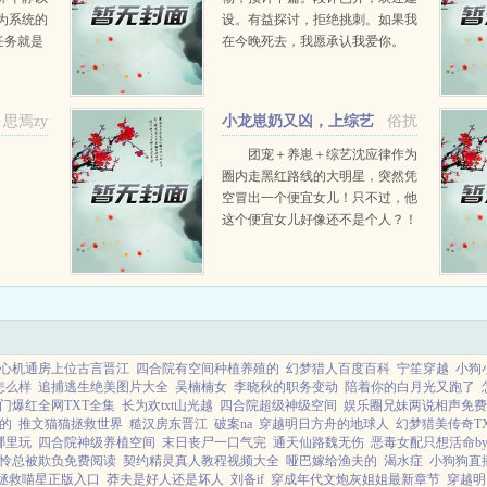
为系统的
设。有益探讨，拒绝挑刺。如果我
任务就是
在今晚死去，我愿承认我爱你。
子出师！
1971年，西弗勒斯斯内普拥有一...
开挂，改
...
思焉zy
小龙崽奶又凶，上综艺
俗扰
当团宠爆红
团宠＋养崽＋综艺沈应律作为
圈内走黑红路线的大明星，突然凭
空冒出一个便宜女儿！只不过，他
这个便宜女儿好像还不是个人？！
一开始，面对这个嗷嗷叫的小龙崽
子时，沈应律非常嫌弃。但小龙崽
特别喜欢他，...
心机通房上位古言晋江
四合院有空间种植养殖的
幻梦猎人百度百科
宁笙穿越
小狗
怎么样
追捕逃生绝美图片大全
吴楠楠女
李晓秋的职务变动
陪着你的白月光又跑了
门爆红全网TXT全集
长为欢txt山光越
四合院超级神级空间
娱乐圈兄妹两说相声免费
的
推文猫猫拯救世界
糙汉房东晋江
破案na
穿越明日方舟的地球人
幻梦猎美传奇T
哪里玩
四合院神级养植空间
末日丧尸一口气完
通天仙路魏无伤
恶毒女配只想活命b
怜总被欺负免费阅读
契约精灵真人教程视频大全
哑巴嫁给渔夫的
渴水症
小狗狗直
拯救喵星正版入口
莽夫是好人还是坏人
刘备if
穿成年代文炮灰姐姐最新章节
穿越明