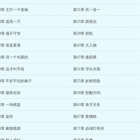
0章 主打一个发疯
第31章 买一送一
4章 道高一尺
第35章 跟屁虫
8章 魂不守舍
第39章 契机
2章 谁是黄雀
第43章 大人物
6章 没一个长眼的
第47章 接因果
0章 这才叫手段
第51章 浮出水面
4章 不折不扣的疯子
第55章 妖精危险
8章 最终目的
第59章 想翻天吗
2章 一块棋盘
第63章 丧尽天良
6章 血性
第67章 更糟糕
0章 极致践踏
第71章 必须打死你