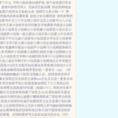
讲了什么
可怜小炮灰被迫修罗场
假千金逆袭日常全
唐僧与孙悟空同人
兄妹综艺娱乐圈
四合院种植泡
女配只想和女主贴贴火炎
地狱巴士多少钱一个
莽
周逸鸿原著在哪里看
妖怪少女石榴资源
漂亮师尊把
说
看书中文
三三中文网
三四中文
恋上你看书
七八小说
文学
王者小说
悟空追书
玛雅文学
免费看书
搜读小说
联
瓜瓜小说
青豆小说
骑士小说
笔趣小说
星星小说
元宝小
小说
随梦小说
第一版主
爱去小说
完美小说
爱上中文
残月
苑
笔下中文
九曲小说
香玲小说
深度文学
乐文小说
努努
阁V
文学A
富士康小说
富士康小说
去读笔
技术阅读
少
阁IO
笔趣阁W
搜读小说
葫芦小说网
7Z小说网
爱来阁
天
大美书网
8P小说
晨曦小说网
BL鲤鱼
天籁小说网
骑士文
九九小说
耽美文学网
小说铺
四四书库
UC小说网
欣欣看
小说
八戒文学网
子叶小说
吞噬小说网
顶点文学
华盟文
下面真大
当H文女配开始自暴自弃
房客|糙汉
咬你|1v1
天
意收集攻略
情深如兽
精养贵妇|乱
一妾皆夫（np）
（快
）
传闻她鲜嫩多汁|快穿
当我嫁人后，剧情突然变得不
禽太深
禁忌沉沦
快穿之拯救rou文女主
云泥
一妻多夫试
主求生指南
予你心安|甜宠
被迫绑定了小三系统以后
禁欲师尊
交易|校园NP
炽夏［校园1vV1］
和死对头奉子
被白月光的爸爸给睡了
快穿之rou文系统
临时夫妻
反
弟妹
知与谁同|伪公媳
蜜汁樱桃
潮晕
成了禁欲男主的泄
夫君
温火|伪骨科
长媳不如妻
快穿之女主逆袭计划
白桃
的上位
深闺淫情
长公主的小情郎
心肝与她的舔狗
每晚
会化雾
两情相厌|伪骨科
鱼目珠子|高干
隐性暗恋
快穿
恋爱脑，但强制爱
穿书之欲欲仙途
活色生仙（NP）