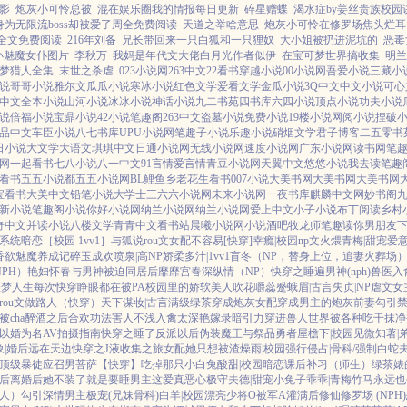
影
炮灰小可怜总被
混在娱乐圈我的情报每日更新
碎星赠蝶
渴水症by姜丝贵族校园
身为无限流boss却被爱了周全免费阅读
天道之举啥意思
炮灰小可怜在修罗场焦头烂耳
全文免费阅读
216年刘备
兄长带回来一只白狐和一只狸奴
大小姐被扔进泥坑的
恶毒
小魅魔女仆图片
李秋万
我妈是年代文大佬白月光作者似伊
在宝可梦世界搞收集
明兰
梦猎人全集
末世之杀虐
023小说网
263中文
22看书
穿越小说
00小说网
吾爱小说
三藏小
说
哥哥小说
雅尔文
瓜瓜小说
寒冰小说
红色文学
爱看文学
金瓜小说
3Q中文
中文小说
可心
中文
全本小说
山河小说
冰冰小说
神话小说
九二书苑
四书库
六四小说
顶点小说
功夫小说
说
倍福小说
宝鼎小说
42小说
笔趣阁
263中文
盗墓小说
免费小说
19楼小说
网阅小说
捏破
品中文
车臣小说
八七书库
UPU小说网
笔趣子小说
乐趣小说
硝烟文学
君子博客
二五零书
日小说
大文学
大语文
琪琪中文
日通小说网
无线小说网
速度小说网
广东小说网
读书网
笔趣
网
一起看书
七八小说
八一中文
91言情
爱言情
青豆小说网
天翼中文
悠悠小说
我去读
笔趣
看书
五五小说都
五五小说网
BL鲤鱼乡
老花生看书
007小说
大美书网
大美书网
大美书网
宝看书
大美中文
铅笔小说
大学士
三六六小说网
未来小说网
一夜书库
麒麟中文网
妙书阁
新小说
笔趣阁小说
你好小说网
纳兰小说网
纳兰小说网
爱上中文
小子小说
布丁阅读
乡村
奇中文
并读小说
八楼文学
青青中文
看书站
晨曦小说网
小说酒吧
牧龙师
笔趣读
你男朋友
略系统
暗恋［校园 1vv1］
与狐说
rou文女配不容易[快穿]
幸瘾|校园np
文火煨青梅|甜宠
爱
香欲
魅魔养成记
碎玉成欢
喷泉|高NP
娇柔多汁|1vv1
盲冬（NP，替身上位，追妻火葬场
PH）
艳妇怀春
与男神被迫同居后
靡靡宫春深
纵情（NP）
快穿之睡遍男神(nph)
兽医
入
噩梦人生
每次快穿睁眼都在被PA
校园里的娇软美人
吹花嚼蕊
蹙蛾眉|古言
失贞|NP
虐文女
rou文做路人（快穿）
天下谋妆|古言
满级绿茶穿成炮灰女配
穿成男主的炮灰前妻
勾引
cha
醉酒之后
合欢功法害人不浅
入禽太深
艳嫁录
暗引力
穿进兽人世界被各种吃干抹净
以婚为名
AV拍摄指南
快穿之睡了反派以后
伪装魔王与祭品勇者
屋檐下|校园
见微知著|
|婚后
远在天边
快穿之J液收集之旅
女配她只想被渣
燥雨|校园
强行侵占|骨科/强制
白蛇
顶级暴徒
应召男菩萨
【快穿】吃掉那只小白兔
酸甜|校园暗恋
课后补习（师生）
绿茶婊
后
离婚后她不装了
就是要睡男主
这爱真恶心
极守夫德|甜宠
小兔子乖乖|青梅竹马
永远也
人）勾引深情男主
极宠(兄妹骨科)
白羊|校园
漂亮少将O被军A灌满后
修仙修罗场 (NPH)