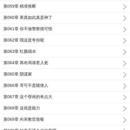
第059章 精准推断
第060章 果真如此真是神了
第061章 你不做警察很可惜
第062章 我这是夸你呢
第063章 红颜祸水
第064章 再布局请君入瓮
第065章 阴谋家
第066章 哥可不是随便人
第067章 这个饼画的有点大
第068章 这就是能力
第069章 向宋教官致敬