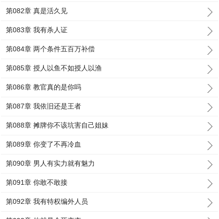
第082章 真是活久见
第083章 我有杀人证
第084章 两个条件五百万补偿
第085章 授人以鱼不如授人以渔
第086章 教官真的是你吗
第087章 我依旧还是王者
第088章 摊牌你不该坑害自己姐妹
第089章 你变了不再冷血
第090章 男人有实力就有魅力
第091章 你敢不敢接
第092章 我有特权编外人员