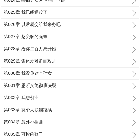
第024章 哪怕是女人也照打不误
第025章 我已经退役了
第026章 以后就交给我来办吧
第027章 赵奕欢的无奈
第028章 给你二百万离开她
第029章 集体发难群而攻之
第030章 我没你这个孙女
第031章 恩断义绝彻底决裂
第032章 我想创业
第033章 换个人联姻继续
第034章 意外小插曲
第035章 可怜的孩子