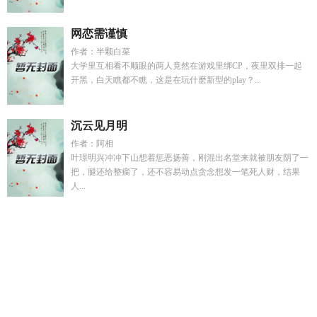
网恋需谨慎
作者：半颗白菜
大学里互相看不顺眼的两人竟然在游戏里绑CP，夜里双排一起
开黑，白天瞧都不瞧，这是在玩什麽新型的play？...
沉云见月明
作者：阿相
叶璟明兴冲冲下山想着惩恶扬善，刚混出名堂来就被朋友阴了一
把，腿还给整瘸了，还不容易动点贪念想发一笔死人财，结果
人...
我的咒灵天下第一 by
阿道修仙记第二季短剧
阿道修仙记短剧
全集完整版
为了养老而去异界存八万金币漫画
快穿之她又美
又撩免费阅读
开局送VIP
顾凌威
重生小农女灵泉空间养大
佬
重生空间农女小悍女
她下围棋主打暴力净杀笔趣阁
如何收
服黑化男A蓝榄
大汉出使西域地图
颜禾希
快穿她魅惑众生免
费阅读
女主下围棋的
男主想让我告白笔趣阁无弹窗全文阅
宋
合煜
自己对象不让一起上班正常吗
宋璇何煜江晓帆最新章节