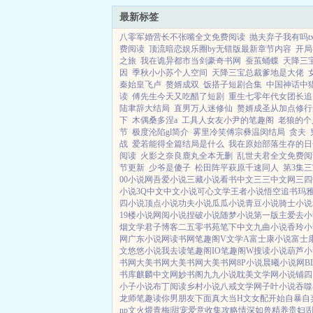
最新标签
八零军婚营长不张嘴全文免费阅读
抛夫弃子我有吗tx
费阅读
顶流暗恋娱乐圈by无错版最新章节内容
开局
之旅
我在诡异都市当剑豪奇书网
蚕茧蛹蝶
天降三
因
季秋小小苏个人空间
天降三宝总裁爹地是大佬
秦始皇飞卢
赘婿成双
饭搭子短剧合集
中国神话中
读
傅先生今天又吃醋了短剧
重生七零年代女团长追
陆聿辞大结局
直男万人迷修仙
赘婿成圣从加点修行
下
木偶桑多涅a
工具人女友小尹的笔趣阁
老狼的个
节
极度沦陷gl简介
雾里冷笑傅宗彝温闵结局
贪夫
战
爱若能得全篇结局是什么
我在原始部落生存的日
阅读
火影之奈良鹿丸全本无删
乱世夫君全文免费阅
节更新
少爷是傻子
松田阵平萩原千速同人
第3集
00小说网
吾爱小说
三藏小说
看书中文
三三中文网
三四
小说
3Q中文
中文小说
可心文学
王者小说
悟空追书
玛
四小说
顶点小说
功夫小说
瓜瓜小说
青豆小说
骑士小说
19楼小说
网阅小说
捏破小说
随梦小说
第一版主
爱去小
烟文学
君子博客
二五零书苑
笔下中文
九曲小说
香玲小
网
广东小说网
读书网
笔趣阁V
文学A
富士康小说
富士
文
悠悠小说
我去读
笔趣阁IO
笔趣阁W
搜读小说
葫芦小
书网
大美书网
大美书网
大美书网
8P小说
晨曦小说网
B
书库
麒麟中文网
妙书阁
九九小说
耽美文学网
小说铺
四
小子小说
布丁阅读
乡村小说
八戒文学网
子叶小说
吞噬
龙师
笔趣读
你男朋友下面真大
当H文女配开始自暴自
np
文火煨青梅|甜宠
爱意收集攻略
情深如兽
精养贵妇|