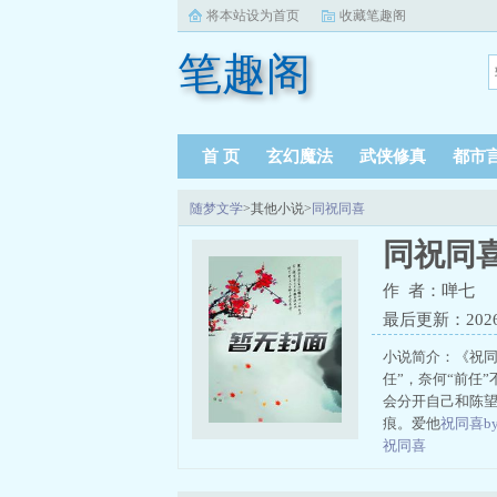
将本站设为首页
收藏笔趣阁
笔趣阁
首 页
玄幻魔法
武侠修真
都市
随梦文学
>其他小说>
同祝同喜
同祝同
作 者：啴七
最后更新：2026-0
小说简介：《祝同
任”，奈何“前任
会分开自己和陈
痕。爱他
祝同喜by
祝同喜