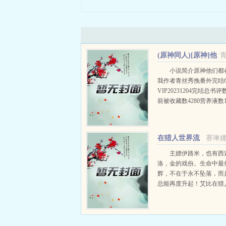
(原神同人)[原神]他
们都在氪金养我+番外
小说简介原神他们都
我作者青丝秀挽番外完结6
VIP20231204完结总书评
前被收藏数4280营养液数1
积分32438804文案提瓦
风靡起一款...
在猎人世界流
赛琳
浪的普通人
主嫖伊路米，也有西
洛，金的戏份。生命中最
辉，不在于永不坠落，而
总能再度升起！艾比在猎
挣扎蜕变疯批之旅，是作
理阴暗的扭曲造物，喜欢
小夥伴们速来入股不亏！全
字已完结，正在逐步搬运中.