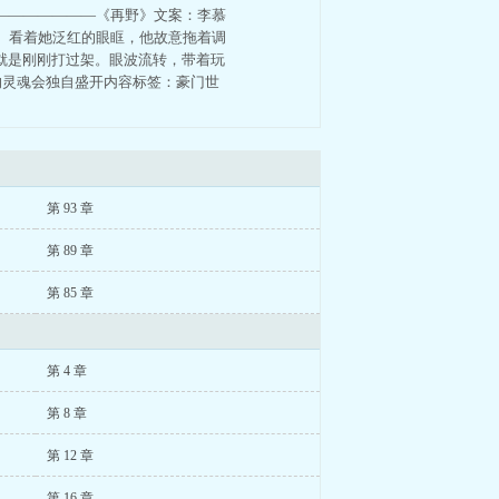
———————《再野》文案：李慕
。看着她泛红的眼眶，他故意拖着调
就是刚刚打过架。眼波流转，带着玩
独的灵魂会独自盛开内容标签：豪门世
第 93 章
第 89 章
第 85 章
第 4 章
第 8 章
第 12 章
第 16 章