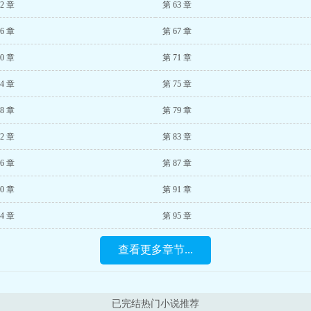
2 章
第 63 章
6 章
第 67 章
0 章
第 71 章
4 章
第 75 章
8 章
第 79 章
2 章
第 83 章
6 章
第 87 章
0 章
第 91 章
4 章
第 95 章
查看更多章节...
已完结热门小说推荐