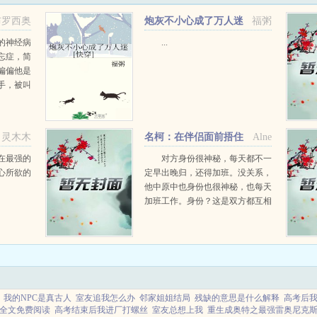
布罗西奥
炮灰不小心成了万人迷
福粥
[快穿]
的神经病
...
忘症，简
偏偏他是
手，被叫
分清谁是
灵木木
名柯：在伴侣面前捂住
Alne
马甲
在最强的
对方身份很神秘，每天都不一
心所欲的
定早出晚归，还得加班。没关系，
他中原中也身份也很神秘，也每天
加班工作。身份？这是双方都互相
不知道的。终于有一天，他知道了
对方的身份！！完蛋了中原...
我的NPC是真古人
室友追我怎么办
邻家姐姐结局
残缺的意思是什么解释
高考后
全文免费阅读
高考结束后我进厂打螺丝
室友总想上我
重生成奥特之最强雷奥尼克