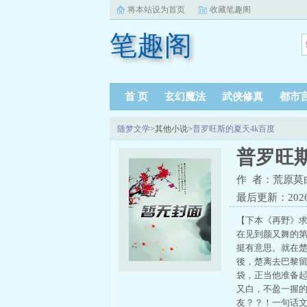
将本站设为首页
收藏笔趣阁
笔趣阁
首 页
玄幻魔法
武侠修真
都市
随梦文学
>其他小说>
普罗旺斯的夏天4k百度
普罗旺斯
作 者：荒原莫
最后更新：2026-0
【下本《再野》求
在见到颜又舞的
挺有意思。就在
後，楚离去巴黎
袋，正当他准备
又白，不盈一握
友？？！一句话文