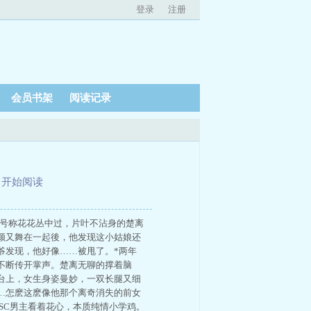
登录
注册
会员书架
阅读记录
、
开始阅读
向号称花花丛中过，片叶不沾身的楚离
颜又舞在一起後，他发现这小姑娘还
爷发现，他好像……被甩了。*两年
不断传开掌声。楚离无聊的撑着脑
台上，女生身姿曼妙，一双长腿又细
…怎麽这麽像他那个离奇消失的前女
，SC男主看着花心，本质纯情小学鸡。