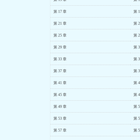
第 17 章
第 1
第 21 章
第 2
第 25 章
第 2
第 29 章
第 3
第 33 章
第 3
第 37 章
第 3
第 41 章
第 4
第 45 章
第 4
第 49 章
第 5
第 53 章
第 5
第 57 章
第 5