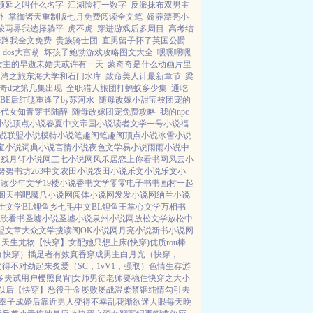
顾延之叫什么名字
江湖险打一数字
反派抹布双男主
外
掌御诸天重制版七月免费阅读全文笔
娇养漂亮小
梭两界我选择躺平
虎不虎
穿进游戏后多周目
高考结
套路我全文免费
贵族骑士团
直男留子怀了英国公爵
dos大富翁
坏孩子鲍勃游戏攻略图文大全
嘿嘿嘿嘿
女主的早逝未婚夫或许有一天
蒙奇奇是什么动画片里
台湾之旅东海大学和石门水库
致命美人计最新章节
梁
奇d龙第几集出现
全职猎人旅团打蚂蚁多少集
通吃
BE后红毯重逢了by苏河水
随母改嫁小甜宝被团宠的
年代女知青穿书陆醉
随母改嫁团宠免费攻略
我的npc
小说
顶点小说
春夏中文
帝国小说
读者文学
一号小说
福
说
联盟小说
模特小说
笔趣阁
笔趣阁
顶点小说
冰雪小说
宝小说
词典小说
言情小说
夜色文学
易小说
雨雨小说
中
文
残月轩小说网
三七小说网
风乐居
恋上你看书网
风云小
努努书坊
263中文
农田小说
农田小说
乐文小说
乐文小
阅读
少年文学
19楼小说
香书文学
零零电子书
书画村
一起
阁
天书吧
魔爪小说网
阅体小说网
发发小说网
纳兰小说
士文学
BL鲤鱼乡
七毛中文
BL鲤鱼王
掌心文学
万相书
欣看书
圣墟小说
圣墟小说
泉州小说网
放松文学
放松中
盟文章
大众文学
搜读阁
OK小说网
月亮小说
新书小说网
1
天生尤物【快穿】
女配她只想上床(快穿)
优质rou棒
（快穿）插足者
有效真香
穿成男主白月光（快穿，
变得不对劲起来
炙爱（SC，1vV1，强取）
色情生存游
多夫试用户
樱照良宵|女师男徒
老师要稳住
快穿之大小
以后【快穿】
恶役千金屡败屡战
温柔禁锢
纯情勾引
去
奉子成婚后
靠近男人变得不幸
乱花渐欲迷人眼
每天晚