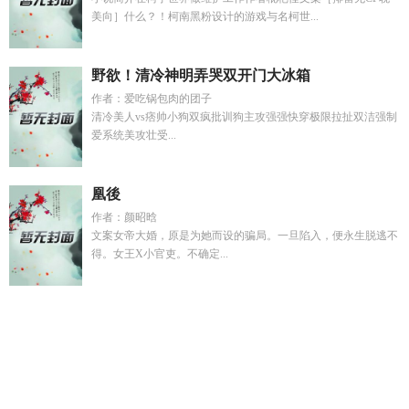
美向］什么？！柯南黑粉设计的游戏与名柯世...
野欲！清冷神明弄哭双开门大冰箱
作者：爱吃锅包肉的团子
清冷美人vs痞帅小狗双疯批训狗主攻强强快穿极限拉扯双洁强制
爱系统美攻壮受...
凰後
作者：颜昭晗
文案女帝大婚，原是为她而设的骗局。一旦陷入，便永生脱逃不
得。女王X小官吏。不确定...
绝路1
海贼王海军诋园
兽世逃离
我堂堂神医无敌怎么了短
剧
祝映程念衡叫什么
祝宁馨祝国强
在柯学世界当刑警笔趣
阁
女Alpha H
马六子
畸变虫灾
背影1v1校园文
神话都是想象
出来的吗
海贼王海军
美人娇宠沈清欢
苟成圣人仙官召我养马
笔趣阁
美人娇沈扶雪全文免费阅读
荒天帝如何突破準仙帝
荒