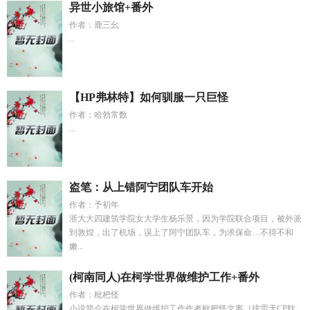
异世小旅馆+番外
作者：鹿三幺
...
【HP弗林特】如何驯服一只巨怪
作者：哈勃常数
...
盗笔：从上错阿宁团队车开始
作者：予初年
浙大大四建筑学院女大学生杨乐景，因为学院联合项目，被外派
到敦煌，出了机场，误上了阿宁团队车，为求保命…不得不和
嫩...
(柯南同人)在柯学世界做维护工作+番外
作者：枇杷怪
小说简介在柯学世界做维护工作作者枇杷怪文案［排雷无CP耽