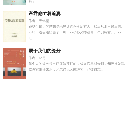
载，...
帝君他忙着追妻
作者：天蝎精
她毕生最大的梦想是杀光训练营里所有人，然后从那里逃出去。
不料，逃是逃出去了，可一不小心又掉进另一个训练营。只不
过...
属于我们的缘分
作者：邻月
每个人的缘分是自己无法预期的，或许它早就来到，却没被发现
或许它姍姍来迟，还未遇见又或许它，已被遗忘...
季临川苏绾原著结局
就用网球系统来训练球员
全民御兽我觉
醒返祖系统
高武序列
帝国的君主叫什么
末世小队笔趣阁
记
忆洞
不死不休的我们by莫为非
纪烟儿
预制人完整版
bl纪
烟
西年abo张嘴胡说
猜不到结局的搞笑故事
和美女荒岛求生
无删
凤鸾春恩车出自哪里
姑奶奶是玄学大佬
穿越古代养崽崽
的
穿越古代养娃爹逆袭
少白萧若风同人推荐
预制人是好人还
是坏人
季临川苏绾免费阅读
重生万人嫌的小少爷逆袭了在哪