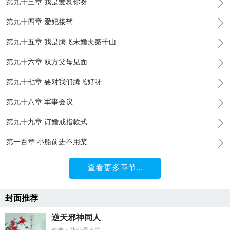
第九十三章 我是爱慕你呀
第九十四章 爱妃接驾
第九十五章 我是腾飞未婚夫秦千山
第九十六章 双方父母见面
第九十七章 要对我们腾飞好呀
第九十八章 军事会议
第九十九章 订婚戒指款式
第一百章 小船前进不用桨
查看更多章节...
封面推荐
逆天邪神同人