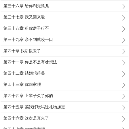
第三十六章 给你剃秃瓢儿
第三十七章 我又回来啦
第三十八章 租你房子行不
第三十九章 亲不到就咬一口
第四十章 找后援去了
第四十一章 你是不是有啥想法
第四十二章 结婚想得美
第四十三章 你回家呗
第四十四章 上辈子欠了你的
第四十五章 骗我好玩吗送礼物加更
第四十六章 这次是真火了