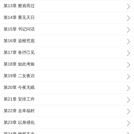
第13章 擦肩而过
第14章 重见天日
第15章 书记问话
第16章 追根究底
第17章 各抒己见
第18章 如此考验
第19章 二女夜访
第20章 今夜无眠
第21章 安排工作
第22章 去幸福村
第23章 以身感化