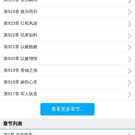
第924章 败兴而归
第923章 扛棺风波
第922章 结果如料
第921章 以赌贿赂
第920章 以赌增情
第919章 香烟之祸
第918章 婉拒心意
第917章 军人耿直
查看更多章节...
章节列表
第1章 半途救美