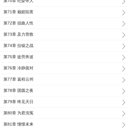
第70章 纪委带人
第71章 栽赃陷害
第72章 扭曲人性
第73章 及力营救
第74章 拉锯之战
第75章 徒劳奔波
第76章 冷静面对
第77章 返程云州
第78章 团圆之夜
第79章 终见天日
第80章 为君洗冤
第81章 憧憬未来