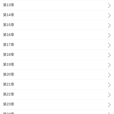
第13章
第14章
第15章
第16章
第17章
第18章
第19章
第20章
第21章
第22章
第23章