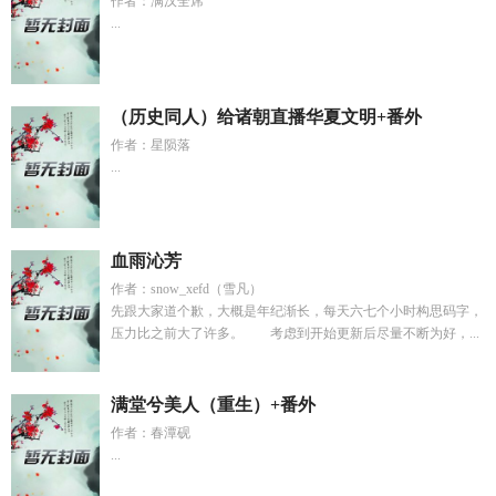
作者：满汉全席
...
（历史同人）给诸朝直播华夏文明+番外
作者：星陨落
...
血雨沁芳
作者：snow_xefd（雪凡）
先跟大家道个歉，大概是年纪渐长，每天六七个小时构思码字，
压力比之前大了许多。 考虑到开始更新后尽量不断为好，...
满堂兮美人（重生）+番外
作者：春潭砚
...