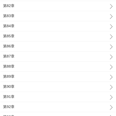
第82章
第83章
第84章
第85章
第86章
第87章
第88章
第89章
第90章
第91章
第92章