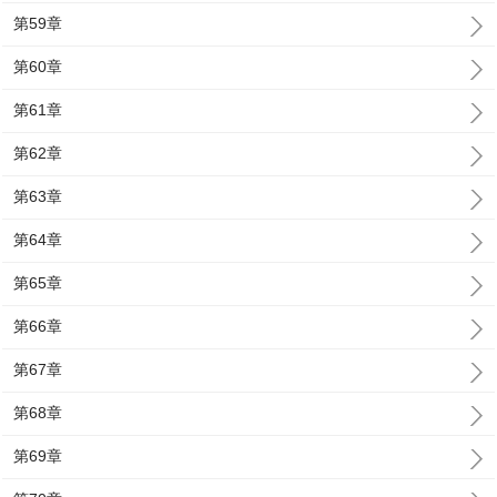
第59章
第60章
第61章
第62章
第63章
第64章
第65章
第66章
第67章
第68章
第69章