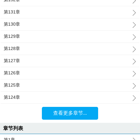
第131章
第130章
第129章
第128章
第127章
第126章
第125章
第124章
查看更多章节...
章节列表
第1章