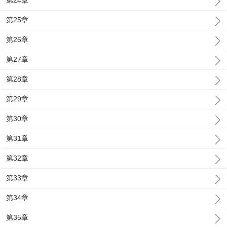
第24章
第25章
第26章
第27章
第28章
第29章
第30章
第31章
第32章
第33章
第34章
第35章