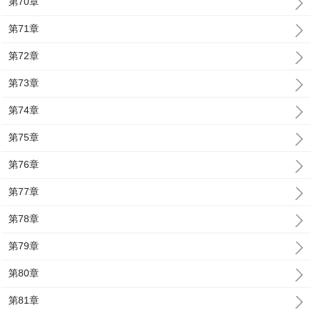
第70章
第71章
第72章
第73章
第74章
第75章
第76章
第77章
第78章
第79章
第80章
第81章