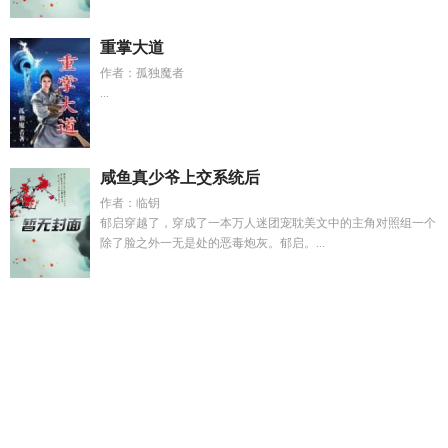
重掌大道
作者：孤独魔者
...
咸鱼真少爷上交系统后
作者：临钥
郁启穿越了，穿成了一本万人迷团宠耽美文中的主角对照组一个
除了脸之外一无是处的恶毒炮灰。郁启。...
重生天帝从扫地开始免费阅读
红楼与黛玉互穿了
神豪暴富以
后
与冷脸糙汉相亲后by咬酥梨百度免费阅读
新还珠格格燕儿
归来
还珠格格之新的人生
神豪富婆
狐媚子独宠日常搞笑故
事
暗许全文免费阅读无弹窗
系统穿越绿帽男主西方玄幻
娶个
女神做老婆风中的阳光
男主叫李默的修仙文
四合院重生的傻
柱 最新章节 无弹窗 笔趣阁
温棠陆承聿最新章节更新内容
虽然
残疾但他有八块腹肌若述
新还珠格格众人大逃亡
替嫁后我被