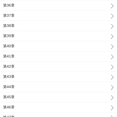
第36章
第37章
第38章
第39章
第40章
第41章
第42章
第43章
第44章
第45章
第46章