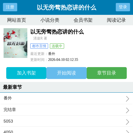
以无旁骛热恋讲的什么
注册
登录
网站首页
小说分类
会员书架
阅读记录
以无旁骛热恋讲的什么
清途R 著
都市言情
连载中
最近更新：
番外
更新时间：
2026-04-10 02:12:35
加入书架
开始阅读
章节目录
最新章节
番外
完结章
5053
4050