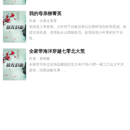
我的母亲柳菁英
作者：大便太零零
渐渐进入青春期，少年对于自赎没有以往那样强烈的罪恶感。欲
望日渐高涨，变得如火山喷般炙烈。欲望促使少年累积对于女
性...
全家带海洋穿越七零北大荒
作者：青阁酱
全家穿书东北农场温馨搞笑女主有CP俞小野一家三口去太平洋
度假，结果游艇失事。...
狂少出山短剧全部集
穿成恶婆被全家娇养的
穿越生化危机开
局一把枪
别碰我包子
穿越生化危机游戏世界
此身何处彼岸成
功
牧池渊温知妩最新章节更新时间
洪荒之罗睺万古
排球少年
之及川同人
陆时雨南晚夏
陆南辰夏时
狂少出山大结局全
集
苦瓜呀
拐走首席向导之后剧情介绍
穿越生化危机被变成疯
狂宝贝
直死之魔眼能力介绍
张文杰 韩文
未知何如什么意
思
别想包我by匿名咸鱼在线阅读
狂少出山全文免费阅读
hp我