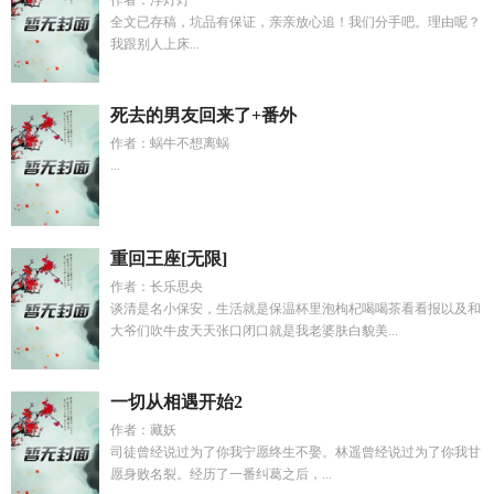
作者：浮灯灯
全文已存稿，坑品有保证，亲亲放心追！我们分手吧。理由呢？
我跟别人上床...
死去的男友回来了+番外
作者：蜗牛不想离蜗
...
重回王座[无限]
作者：长乐思央
谈清是名小保安，生活就是保温杯里泡枸杞喝喝茶看看报以及和
大爷们吹牛皮天天张口闭口就是我老婆肤白貌美...
一切从相遇开始2
作者：藏妖
司徒曾经说过为了你我宁愿终生不娶。林遥曾经说过为了你我甘
愿身败名裂。经历了一番纠葛之后，...