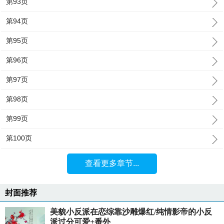
第93页
第94页
第95页
第96页
第97页
第98页
第99页
第100页
查看更多章节...
封面推荐
美貌小反派在恋综靠沙雕爆红/纯情影帝的小反
派过分可爱+番外