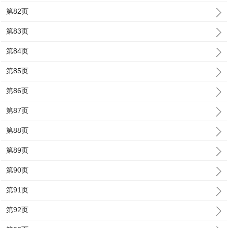
第82页
第83页
第84页
第85页
第86页
第87页
第88页
第89页
第90页
第91页
第92页