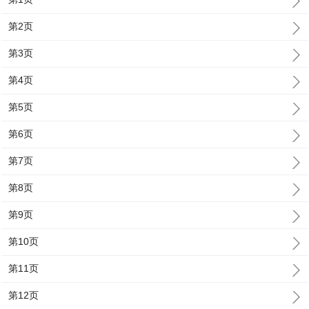
第2页
第3页
第4页
第5页
第6页
第7页
第8页
第9页
第10页
第11页
第12页