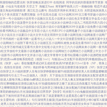
韩漫怪物的恋爱法则
快穿攻略反派进行中 在线阅读
同学的后妈刘蓉最新章节更新
笔趣
小仙女与老戏骨 天空之下
海贼王Nami
将军解甲抱美人打一准确动物
暗恋不成
漫主角如何拯救歌谭
满江红怎么断句
四合院开局奔长津湖立大功
夫郎是炮灰病美
被七个兽夫团宠了免费完整版
分手后高冷总裁
023小说网
263中文
22看书
穿越小说
00
文学
一号小说
福利小说
哥哥小说
雅尔文
瓜瓜小说
寒冰小说
红色文学
爱看文学
金瓜小说
点小说
冰雪小说
泼墨中文
全本小说
山河小说
冰冰小说
神话小说
九二书苑
四书库
六四小
小说
雨雨小说
中山小说
倍福小说
宝鼎小说
42小说
笔趣阁
263中文
盗墓小说
免费小说
19
你看书网
风云小说
极品中文
车臣小说
八七书库
UPU小说网
笔趣子小说
乐趣小说
硝烟文
乐文小说
乐文小说
夏日小说
大文学
大语文
琪琪中文
日通小说网
无线小说网
速度小说网
子书
书画村
一起看书网
一起看书
七八小说
八一中文
91言情
爱言情
青豆小说网
天翼中文
小说网
纳兰小说
陛下看书
五五小说都
五五小说网
BL鲤鱼乡
老花生看书
007小说
大美书
掌心文学
万相书城
元宝看书
大美中文
铅笔小说
大学士
三六六小说网
未来小说网
一夜书
放松文学
放松中文
最新小说
笔趣阁小说
你好小说网
纳兰小说网
纳兰小说网
爱上中文
小子
小说
新书小说网
传奇中文
并读小说
八楼文学
青青中文
看书站
晨曦小说网
小说酒吧
牧龙
穿)
优质rou棒攻略系统
暗恋［校园 1vv1］
与狐说
rou文女配不容易[快穿]
幸瘾|校园np
文
光（快穿，nph）
香欲
魅魔养成记
碎玉成欢
喷泉|高NP
娇柔多汁|1vv1
盲冬（NP，替身
取）
色情生存游戏（NPH）
艳妇怀春
与男神被迫同居后
靡靡宫春深
纵情（NP）
快穿之睡
稳住
快穿之大小姐的噩梦人生
每次快穿睁眼都在被PA
校园里的娇软美人
吹花嚼蕊
蹙蛾眉
锢
纯情勾引
去三千rou文做路人（快穿）
天下谋妆|古言
满级绿茶穿成炮灰女配
穿成男
渐欲迷人眼
每天晚上都被cha
醉酒之后
合欢功法害人不浅
入禽太深
艳嫁录
暗引力
穿进兽
翻车纪事
蝴蝶效应
浪情
以婚为名
AV拍摄指南
快穿之睡了反派以后
伪装魔王与祭品勇者
穿之卿卿我我
异常现象|婚后
远在天边
快穿之J液收集之旅
女配她只想被渣
燥雨|校园
强行
薄荷奶糖
他的白月光
顶级暴徒
应召男菩萨
【快穿】吃掉那只小白兔
酸甜|校园暗恋
课后
如天下
捡到邻居手机后
离婚后她不装了
就是要睡男主
这爱真恶心
极守夫德|甜宠
小兔子
袭
女主爱吃肉
（影视同人）勾引深情男主
极宠(兄妹骨科)
白羊|校园
漂亮少将O被军A灌
之老男人别走
勾引闺蜜男友(NP)
末世玩物生存指南
月亮为证
城里侄女和乡下叔叔
除妖传|