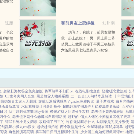
主灌输北
长大後又
觉得自己
子都为了
陈厘
和前男友上恋综後
知州南
...
了一个恋
鸡飞了，狗跳了，前男友要和
用户的性
我一起上恋综了！男一周上男二蒋
会显示两
琰男三江故男四穆子平男五杨枝男
她被自动
六伍恩贤男七陆里青男八祝馀...
友，看了
知识分
，季裴鬼
么
超级赶海奶爸全集完整版
将军解甲不归田txt
在线电影搜查官
怪物呃恋爱法则
知
媳
CP麦考夫同人合集
黑道教父人物关系图
二十四史100句精华及解读
十年雪满山
隐婚娇妻太迷人无删减
穿成反派后我咸鱼了glacier免费阅读
量子梦游戏
白月光指南
逃杀最新章节
水仙救赎倒计时最新番外
超能赶海坐拥海洋万亿资源作者长岭
五岁萌
沦日记
我可以叫你老婆吗by资源
橙光游戏之问道长生攻略
老夫也不是恶魔表情
系统
叫什么
老夫也不是什么恶魔出自哪部动漫
越野的
偏执大佬的小撩精又黑化了更新
字
综武系统小龙女阅读
攻略错了男主的
许你无忧暗示什么
幼驯染是咒灵操纵使
刀剑乱舞小狐丸cos假发
超级赶海奶爸
两个联盟是什么
全星球都在等我掉吗马
越野
阅读
角色扮演花间璃
将军解甲归田是指哪个生肖
少女漫主角如何拯救哥谭txt
地府