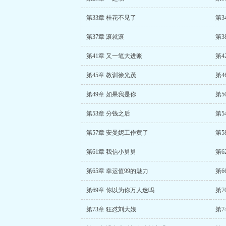
第33章 桂花不见了
第3
第37章 滚就滚
第3
第41章 又一笔大进账
第4
第45章 教训徐光茂
第4
第49章 如果我是你
第5
第53章 分钱之后
第5
第57章 安曼妮工作黄了
第5
第61章 我信小舅舅
第6
第65章 幸运值99的魅力
第6
第69章 你以为你万人迷吗
第7
第73章 狂怼刘大娘
第7