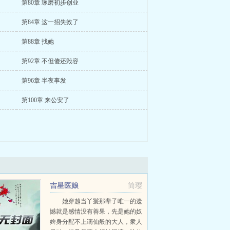
第80章 琢磨初步创业
第84章 这一招失效了
第88章 找她
第92章 不但傻还毁容
第96章 半夜事发
第100章 来公安了
吉星医娘
简璎
她穿越当丫鬟那辈子唯一的遗
憾就是感情没有善果，先是她的奴
婢身分配不上谪仙般的大人，衆人