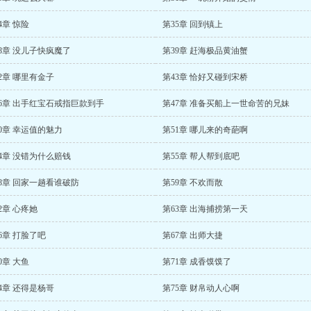
4章 惊险
第35章 回到镇上
8章 没儿子快疯魔了
第39章 赶海极品黄油蟹
2章 哪里有金子
第43章 恰好又碰到宋桥
6章 出手红宝石戒指巨款到手
第47章 准备买船上一世命苦的兄妹
0章 幸运值的魅力
第51章 哪儿来的奇葩啊
4章 没错为什么赔钱
第55章 帮人帮到底吧
8章 回家一趟看谁破防
第59章 不欢而散
2章 心疼她
第63章 出海捕捞第一天
6章 打脸了吧
第67章 出师大捷
0章 大鱼
第71章 成香馍馍了
4章 还得是杨哥
第75章 财帛动人心啊