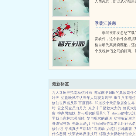
人而死的，所以从小给男
方不好的思想，後来男主
阻挠他和女主在一起，还
很失败，自己的丈夫和儿
季裴江羡寒
一个地方的一个家庭的两个女
季裴被朋友忽悠下载
爱软件，这个软件会根据
格自动为其灵魂匹配，还
个灵魂伴侣之间的距离。
匹配给了一个叫冬日的网
对方的主页，高学历高级
子，高贵冷艳令姬崽着迷
迷心窍就和对方谈起...
最新标签
万人迷饲养指南秋榠时雨
将军解甲归田的典故是什
叶天
短剧晚风不认当年人沈砚乔晚宁
重生八零甜娇
修仙世界当反派 百度百科
和退役小天后旅居全世界
时
云之羽全员白月光
东京末日拯救太太的
修真大
费
柳家两姐妹
梦与现实的经典句子
discuz娇妻沉
零我当家林志强后续
梦与现实的说说
劣性标记主角
哥谭完整版
先婚后爱g1
竹马回归你算老几叫什么名
修仙记
穿成真少爷后我忙着渡劫
yh超甜沙地蜜薯
什么恶魔
快穿攻略反派技巧
综漫少女拯救计划全文