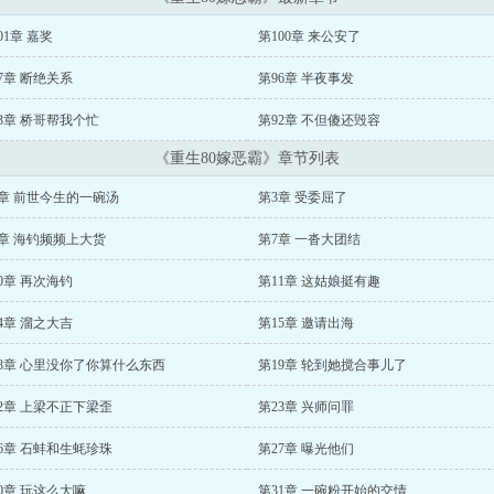
01章 嘉奖
第100章 来公安了
7章 断绝关系
第96章 半夜事发
3章 桥哥帮我个忙
第92章 不但傻还毁容
《重生80嫁恶霸》章节列表
章 前世今生的一碗汤
第3章 受委屈了
章 海钓频频上大货
第7章 一沓大团结
0章 再次海钓
第11章 这姑娘挺有趣
4章 溜之大吉
第15章 邀请出海
8章 心里没你了你算什么东西
第19章 轮到她搅合事儿了
2章 上梁不正下梁歪
第23章 兴师问罪
6章 石蚌和生蚝珍珠
第27章 曝光他们
0章 玩这么大嘛
第31章 一碗粉开始的交情