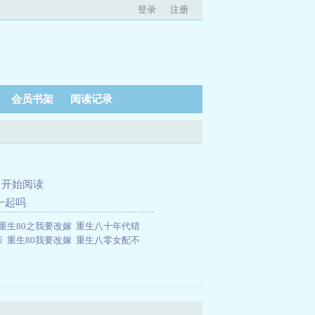
登录
注册
会员书架
阅读记录
、
开始阅读
一起吗
重生80之我要改嫁
重生八十年代错
亲
重生80我要改嫁
重生八零女配不