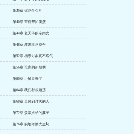
第36章 你跑什么呀
第40章 宋桥帮忙卖蟹
第44章 老天爷的亲闺女
第48章 叔婶故意搅合
第52章 相亲对象真不客气
第56章 谁家的新船啊
第60章 小舅舅来了
第64章 我们都很坦荡
第68章 又碰到讨厌的人
第72章 羡慕嫉妒的婆子
第76章 实地考擦大生蚝