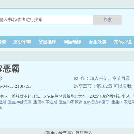
搜索
言情
历史军事
侦探推理
网游动漫
女生耽美
其他小说
嫁恶霸
兮
动 作：
加入书架
、
章节目录
4-13 21:07:53
最新章节：
第102章 可以带我
有人，唯独对不起自己。这依依兰兮最新鼎力大作，2025年度必看科幻小说。
不退婚
重生80嫁恶霸
重回80不逃婚
重生80不原谅改嫁虐渣暴富了
重生80不退
给你
《重生80嫁恶霸》最新章节