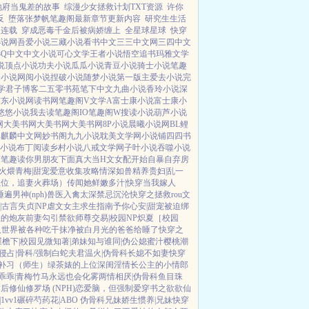
地府当鬼差的故事
综漫少女拯救计划TXT资源
许你
反
堕落张梦帆笔趣阁最新章节更新内容
研究生生活
人连载
穿成恶毒千金后被病娇缠上
全星球星球
快穿
小说网
吾爱小说
三藏小说
看书中文
三三中文网
三四中文
3Q中文
中文小说
可心文学
王者小说
悟空追书
玛雅文学
说
顶点小说
功夫小说
瓜瓜小说
青豆小说
骑士小说
笔趣
楼小说
网阅小说
捏破小说
随梦小说
第一版主
爱去小说
完
学
君子博客
二五零书苑
笔下中文
九曲小说
香玲小说
深
广东小说网
读书网
笔趣阁V
文学A
富士康小说
富士康小
悠悠小说
我去读
笔趣阁IO
笔趣阁W
搜读小说
葫芦小说
网
大美书网
大美书网
大美书网
8P小说
晨曦小说网
BL鲤
库
麒麟中文网
妙书阁
九九小说
耽美文学网
小说铺
四四书
小说
布丁阅读
乡村小说
八戒文学网
子叶小说
吞噬小说
师
笔趣读
你男朋友下面真大
当H文女配开始自暴自弃
房
火煨青梅|甜宠
爱意收集攻略
情深如兽
精养贵妇|乱
一
上位，追妻火葬场）
传闻她鲜嫩多汁|快穿
当我嫁人
遍男神(nph)
兽医
入禽太深
禁忌沉沦
快穿之拯救rou文
|古言
失贞|NP
虐文女主求生指南
予你心安|甜宠
被迫绑
主的炮灰前妻
勾引禁欲师尊
交易|校园NP
炽夏［校园
人世界被各种吃干抹净
被白月光的爸爸给睡了
快穿之
屋檐下|校园
见微知著|弟妹
知与谁同|伪公媳
蜜汁樱桃
潮
侵占|骨科/强制
白蛇夫君
温火|伪骨科
长媳不如妻
快穿
补习（师生）
绿茶婊的上位
深闺淫情
长公主的小情郎
乖乖|青梅竹马
永远也会化雾
两情相厌|伪骨科
鱼目珠
满后
修仙修罗场 (NPH)
恋爱脑，但强制爱
穿书之欲欲仙
1vv1
碾碎芍药花|ABO 伪骨科兄妹
娇生惯养|兄妹
快穿