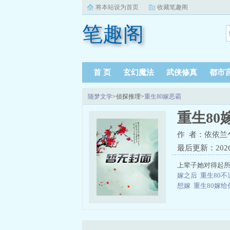
将本站设为首页
收藏笔趣阁
笔趣阁
首 页
玄幻魔法
武侠修真
都市
随梦文学
>侦探推理>
重生80嫁恶霸
重生80
作 者：依依兰
最后更新：2026-0
上辈子她对得起所
嫁之后
重生80
想嫁
重生80嫁