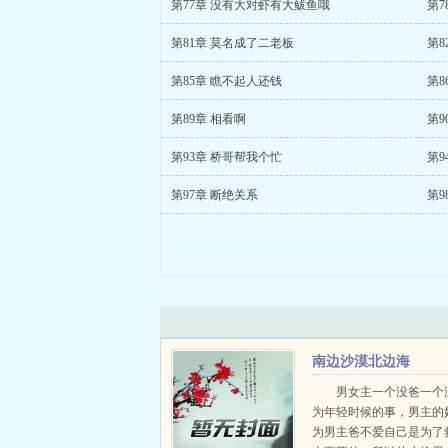
第77章 没有大对虾有大鲅鱼哦
第7
第81章 莫名成了二老板
第8
第85章 瞧不起人还钱
第8
第89章 相看啊
第9
第93章 桥哥帮我个忙
第9
第97章 断绝关系
第9
南边沙漠北边海
男女主一个没爸一个
为年轻时候的事，男主的
为男主爸不爱自己是为了