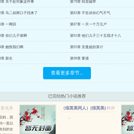
8章 关于处对象这件事
第79章 转卖磁带
2章 马二叔两口子找来了
第83章 不告诉你们气不气
6章 一网回
第87章 一天一个万元户
0章 你们儿子谁啊
第91章 他们儿子三十五我才十八
4章 她恨我们啊
第95章 安曼妮的算计
8章 新生
第99章 要债
查看更多章节...
已完结热门小说推荐
苏允禾
（综英美同人）[综英美]
梓伊
念及她名+番外
没妈，因
...
妈一直以
救别的女