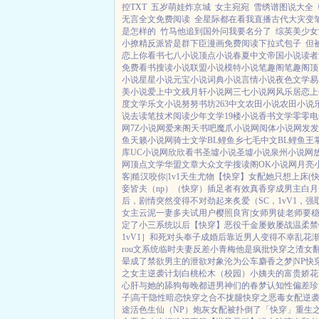
控TXT
五岁萌娃炸京城
女主宛宛
雪绣谱图说大全
无言全文免费阅读
全星际都在看我直播古代大灾变
是怎样的
竹马他追到国外问我要名分了
综英美少女
小撩精反派皆是群下臣漫画免费阅读下拉式包子
但
恋上你看书
七八小说
顶点小说
春夏中文
帝国小说
读者
免费看书
搜读小说
联盟小说
模特小说
笔趣阁
笔趣阁
顶
小说
星星小说
元宝小说
词典小说
言情小说
夜色文学
易
美小说
爱上中文
残月轩小说网
三七小说网
风乐居
恋上
度文学
乐文小说
努努书坊
263中文
农田小说
农田小说
说
去读笔
技术阅读
少年文学
19楼小说
香书文学
零零电
网
7Z小说网
爱来阁
天书吧
魔爪小说网
阅体小说网
发发
鱼
天籁小说网
骑士文学
BL鲤鱼乡
七毛中文
BL鲤鱼王
库
UC小说网
欣欣看书
圣墟小说
圣墟小说
泉州小说网
网
顶点文学
华盟文章
大众文学
搜读阁
OK小说网
月亮
客|糙汉
咬你|1v1
天生尤物【快穿】
女配她只想上床(快
妾皆夫（np）
（快穿）插足者
有效真香
穿成男主白月
后，剧情突然变得不对劲起来
炙爱（SC，1vV1，强
女主
云泥
一妻多夫试用户
樱照良宵|女师男徒
老师要
定了小三系统以后【快穿】
恶役千金屡败屡战
温柔禁
1vV1］
和死对头奉子成婚后
靠近男人变得不幸
乱花
rou文系统
临时夫妻
反差小青梅
他是疯批
快穿之渣女
晕
成了禁欲男主的泄欲对象
沦为公车
麝香之梦|NP
快
之女主逆袭计划
白桃松木（校园）
小姨夫的富贵娇花
心肝与她的舔狗
每晚都进男神们的春梦
认知性偏差
珍
子|高干
隐性暗恋
快穿之合不拢腿
快穿之恶毒女配逆
途
活色生仙（NP）
炮灰女配被扑倒了「快穿」
重生