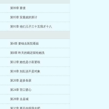
第99章 要债
第95章 安曼妮的算计
第91章 他们儿子三十五我才十八
第4章 要钱去医院看姐
第8章 昨天的碗还留给她洗
第12章 她也是小富婆啦
第16章 别乱说不是对象
第20章 超多鱼获
第24章 苦口婆心
第28章 去县城
第32章 要不你跟我走吧