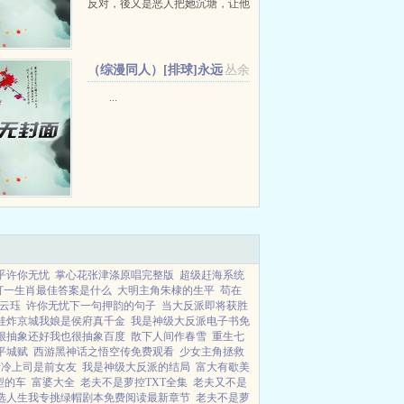
反对，後又是恶人把她沉塘，让他
们俩死别幸好阴间使者大力相助，
她有了重生的机会，如今不只成了
国相嫡长女，...
（综漫同人）[排球]永远
丛余
仰望+番外
...
乎许你无忧
掌心花张津涤原唱完整版
超级赶海系统
打一生肖最佳答案是什么
大明主角朱棣的生平
苟在
云珏
许你无忧下一句押韵的句子
当大反派即将获胜
娃炸京城我娘是侯府真千金
我是神级大反派电子书免
很抽象还好我也很抽象百度
散下人间作春雪
重生七
平城赋
西游黑神话之悟空传免费观看
少女主角拯救
清冷上司是前女友
我是神级大反派的结局
富大有歇美
型的车
富婆大全
老夫不是萝控TXT全集
老夫又不是
选人生我专挑绿帽剧本免费阅读最新章节
老夫不是萝