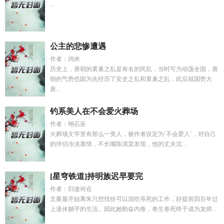
...
公主的悲惨遭遇
作者：鸡米
历史上，唐朝的黄巢之乱是有名的民乱，当时可为动荡全国，唐
朝的气势也因为先经历了安史之乱和黄巢之乱，此后就国势大
衰...
钓系美人在不会爱火葬场
作者：翊石巫
火葬场文学里有那么一类人，被作者设定为‘不会爱人’，对自己
的伴侣冷淡寡情，不长嘴陈清棠发现，他的丈夫沈...
[星穹铁道]持明族迟早要完
作者：归途何在
文案最开始离朱只想找份可以混吃等死的工作，好提前四百年过
上退休躺平的生活。因此她勤奋内卷，卷生卷死终于成为龙师...