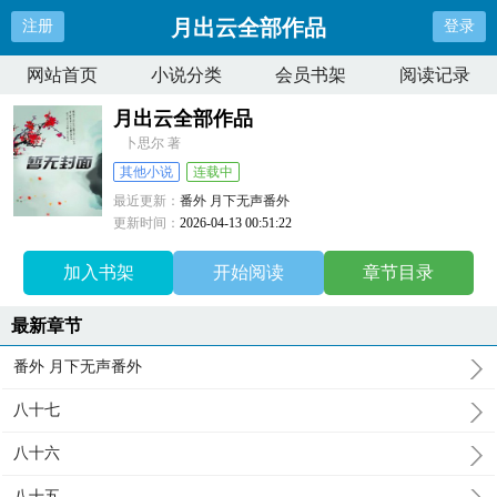
月出云全部作品
注册
登录
网站首页
小说分类
会员书架
阅读记录
月出云全部作品
卜思尔 著
其他小说
连载中
最近更新：
番外 月下无声番外
更新时间：
2026-04-13 00:51:22
加入书架
开始阅读
章节目录
最新章节
番外 月下无声番外
八十七
八十六
八十五