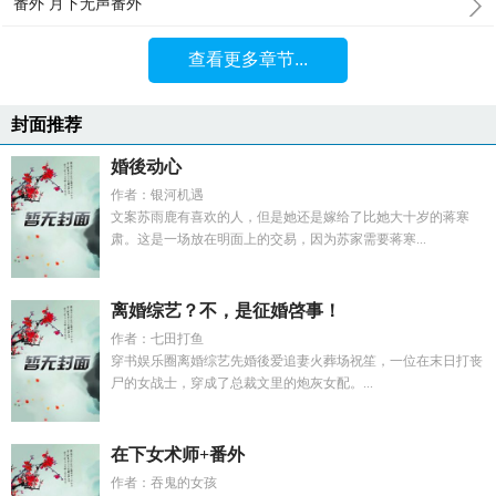
番外 月下无声番外
查看更多章节...
封面推荐
婚後动心
作者：银河机遇
文案苏雨鹿有喜欢的人，但是她还是嫁给了比她大十岁的蒋寒
肃。这是一场放在明面上的交易，因为苏家需要蒋寒...
离婚综艺？不，是征婚啓事！
作者：七田打鱼
穿书娱乐圈离婚综艺先婚後爱追妻火葬场祝笙，一位在末日打丧
尸的女战士，穿成了总裁文里的炮灰女配。...
在下女术师+番外
作者：吞鬼的女孩