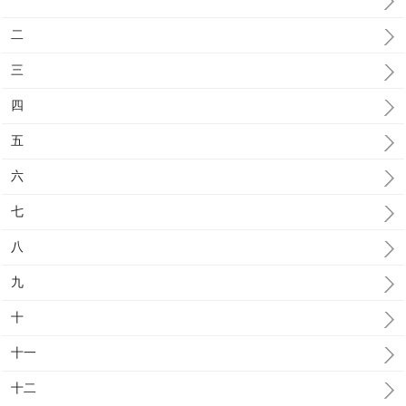
二
三
四
五
六
七
八
九
十
十一
十二