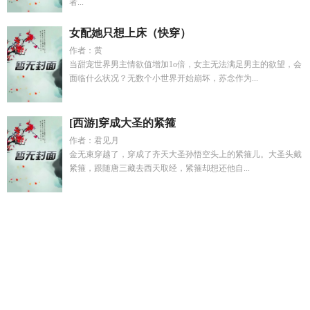
者...
女配她只想上床（快穿）
作者：黄
当甜宠世界男主情欲值增加1o倍，女主无法满足男主的欲望，会
面临什么状况？无数个小世界开始崩坏，苏念作为...
[西游]穿成大圣的紧箍
作者：君见月
金无束穿越了，穿成了齐天大圣孙悟空头上的紧箍儿。大圣头戴
紧箍，跟随唐三藏去西天取经，紧箍却想还他自...
雪白的爱简谱雷佳
中武世界境界和寿命划分
大一开学系统每
天送我一个亿动漫在线观看
综影视从士兵突击开始恋爱
大佬
妈咪又美又飒短剧
病娇逆徒杀来了
洪荒开局策反孙悟空
综影
视男主男配皆爱我
下品灵根修仙余羡
大一开学系统每天送我1
亿txt
士兵突击综影视沈星
病娇逆徒阴湿爱重生在线阅读
明明
明明明白白白白费费费费力赢来的机会
综影视士兵突击成
才
江哲和苏晴的免费阅读
青丝缕缕余生唯你是什么意思
神级