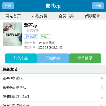
擎苍cp
注册
登录
网站首页
小说分类
会员书架
阅读记录
擎苍cp
陈予慧 著
武侠修真
连载中
最近更新：
第460章 墨痕
更新时间：
2026-04-09 23:01:30
加入书架
开始阅读
章节目录
最新章节
第460章 墨痕
第459章 探祭坛
第458章 渡厄仙灯
第457章 吞噬冰焰