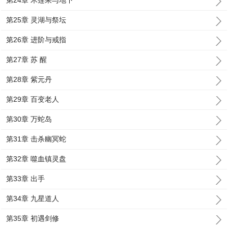
第24章 木莲果与地下
第25章 灵湖与祭坛
第26章 进阶与戒指
第27章 苏 醒
第28章 紫元丹
第29章 百变老人
第30章 万蛇岛
第31章 击杀幽冥蛇
第32章 噬血镇灵盘
第33章 出手
第34章 九星道人
第35章 初遇剑修