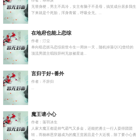
作者：乖乖戾
无替身梗，男主不高冷，女主有脑子不圣母，搞笑成分居多我生
下来就是个死胎，浑身青紫，呼吸全无。...
在地府也能上恋综
作者：汀尘
单向暗恋抓马恋综前世今生一周休一天，随机掉落QUQ曾经的
顶流男团主唱段辞柯无故被星途...
言归于好+番外
作者：不辞归
...
魔王请小心
作者：落羽冰生
人家大魔王都是帅气霸气又多金，还能把勇士一行人耍得团团
转，而杨林恩穿越成为的魔王贫困且是个大近视，除了要小心勇