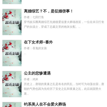
离婚综艺？不，是征婚啓事！
作者：七田打鱼
穿书娱乐圈离婚综艺先婚後爱追妻火葬场祝笙，一位在末日打丧
尸的女战士，穿成了总裁文里的炮灰女配。...
在下女术师+番外
作者：吞鬼的女孩
...
公主的悲惨遭遇
作者：鸡米
历史上，唐朝的黄巢之乱是有名的民乱，当时可为动荡全国，唐
朝的气势也因为先经历了安史之乱和黄巢之乱，此后就国势大
衰...
钓系美人在不会爱火葬场