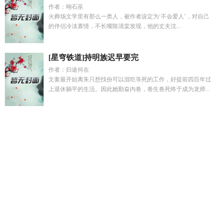
作者：翊石巫
火葬场文学里有那么一类人，被作者设定为‘不会爱人’，对自己
的伴侣冷淡寡情，不长嘴陈清棠发现，他的丈夫沈...
[星穹铁道]持明族迟早要完
作者：归途何在
文案最开始离朱只想找份可以混吃等死的工作，好提前四百年过
上退休躺平的生活。因此她勤奋内卷，卷生卷死终于成为龙师...
求生无限安卓版
异世界挨
末日系统rb
溺吻娇骨
漂亮小瞎子
也要被炮灰吗免费阅读全文TXT
玉阶怨古诗朗读讲解
从军
fu
无双庶子全文在线阅读
魔法少女战败情节解析
末日系统完
整版
继承遗产怎么写
被虫族抓住的小怂包全文免费阅
太子妃
今天又抄谁家了免费阅读
琵琶行曲
快穿悲惨反派拯救计划 春
腰
龙尊非要我强娶豪夺
系统末日短剧
剑影仙踪路门派
浅水
区读音在实际中怎么用
末日系统52集
温晚星薄忱19
被抓到虫
族当虫母
快穿之悲惨人生系统
快穿之悲惨炮灰逆袭
旅团从娃
娃抓起
得偿所愿1v2最新章节
让妈妈生气的10个方法
我真不
是暴君by罗斯玎
我变成丧尸黄毛
养病娇
钓系魅魔总攻快穿全