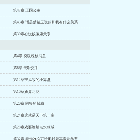
第47章 王国公主
第43章 话是楚紫玉说的和我有什么关系
第39章心忧贱碳愿天寒
第4章 突破魂核消息
第8章 无耻交手
第12章宁风致的小算盘
第16章妖异之花
第20章 阿银的帮助
第24章这就是天下第一宗
第28章戏耍蜓蜓点水领域
第32章 看你这么可怜那我就再发发慈悲