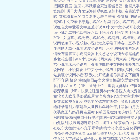
食免费
男主为我痛哭流涕简介
念君安
天命凤凰短
拐回家百度
重回九零我带全家逆袭当首富
重回八零
官短剧
明日方舟之深海的呼唤魔改加料版
在贵族学
式
穿成摄政王的侍妾逃妻by若星若辰
金狮狨
我的
网
263中文
22看书
穿越小说
00小说网
吾爱小说
三藏小
说
红色文学
爱看文学
金瓜小说
3Q中文
中文小说
可心
话小说
九二书苑
四书库
六四小说
顶点小说
功夫小说
瓜
263中文
盗墓小说
免费小说
19楼小说
网阅小说
捏破小
说网
笔趣子小说
乐趣小说
硝烟文学
君子博客
二五零书
小说网
无线小说网
速度小说网
广东小说网
读书网
笔趣
情
爱言情
青豆小说网
天翼中文
悠悠小说
我去读
笔趣阁
乡
老花生看书
007小说
大美书网
大美书网
大美书网
大
六小说网
未来小说网
一夜书库
麒麟中文网
妙书阁
九九
说网
纳兰小说网
爱上中文
小子小说
布丁阅读
乡村小说
站
晨曦小说网
小说酒吧
牧龙师
笔趣读
你男朋友下面真
配不容易[快穿]
幸瘾|校园np
文火煨青梅|甜宠
爱意收集
多汁|1vv1
盲冬（NP，替身上位，追妻火葬场）
传闻
春深
纵情（NP）
快穿之睡遍男神(nph)
兽医
入禽太深
娇软美人
吹花嚼蕊
蹙蛾眉|古言
失贞|NP
虐文女主求生
茶穿成炮灰女配
穿成男主的炮灰前妻
勾引禁欲师尊
交
艳嫁录
暗引力
穿进兽人世界被各种吃干抹净
被白月光
伪装魔王与祭品勇者
屋檐下|校园
见微知著|弟妹
知与谁
只想被渣
燥雨|校园
强行侵占|骨科/强制
白蛇夫君
温火
白兔
酸甜|校园暗恋
课后补习（师生）
绿茶婊的上位
心
极守夫德|甜宠
小兔子乖乖|青梅竹马
永远也会化雾
漂亮少将O被军A灌满后
修仙修罗场 (NPH)
恋爱脑，
侄女和乡下叔叔
除妖传|1vv1
碾碎芍药花|ABO 伪骨科