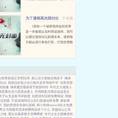
阶段的运灵出没）傲娇的初生小运
灵要观音婢抱，不要坏二凤。我刚
刚是胡说的。糖糖...
为了漫画高光我付出
子木桃
太多
1我有一个秘密我所处的世界
是一本被观众实时阅读漫画，我可
以通过漫画论坛剧透未来。漫画每
月都会进行角色打投，打投的票数
可以兑换奖励。而在年终打投中，
获得高光No1的角色会拥有一次复
活机会。我已经死了一次，...
女扮男装很正常吧结局
真心话大冒险经典段子
继承
玩法
我身边的美少女们格外反常明创中学
综英美密
剧热播
继承魔宫最新章节更新时间
年代文大佬路人
暴君重生后只想宠全家人
开局暗影兵团你说这是女
样子by无边客书评剧透
别惹持剑话痨免费阅读
阿姨
走过的路
不是游戏吗怎么你们真修仙呀免费
娇欲缠
科
我的男朋友有病by棠眠
两小有猜maxwell全文免费
男主为我痛哭流涕免费阅读讲了什么
穿越涂山之系
多少钱
重生后暴君整天哭唧唧更
年代文女主摆摊卖吃