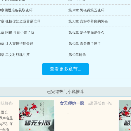
33章回返准备获取魂环
第34章 阿银得第五魂环
7章 魂技你知道我爹是谁吗
第38章 真好孝善良的阿银
1章 阿银 可别小瞧了我
第42章 笼子里面是什么
5章 让人震惊得销金窟
第46章 真是奇了怪了
8章 二女对战魂斗罗
第49章斩杀
查看更多章节...
已完结热门小说推荐
奶味虾条
女天师她一跺
n逍遥笑红尘n
脚[星际]+番外
集团长
...
界声名显
与不知何
一年有