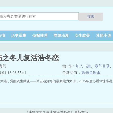
搜索
言情
历史军事
侦探推理
网游动漫
女生耽美
其他小说
陆之冬儿复活浩冬恋
海间
动 作：
加入书架
、
章节目录
4-13 08:55:41
最新章节：
第49章斩杀
大陆，觉醒双生武魂——冰云游沧海间最新鼎力大作，2025年度必看惊悚小说
《斗罗大陆之冬儿复活浩冬恋》最新章节