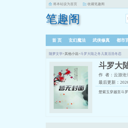
将本站设为首页
收藏笔趣阁
笔趣阁
首 页
玄幻魔法
武侠修真
都市
随梦文学
>其他小说>
斗罗大陆之冬儿复活浩冬恋
斗罗大
作 者：云游沧
最后更新：2026-0
楚紫玉穿越至斗罗