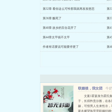
第32章 看你这么可怜那我就再发发慈悲
第
第36章 酸死了
第3
第40章 故乡的百合花开了
第4
第44章太平镇不太平
第4
作者有话要说可能要停更了
第4
联姻後，我女团
牛
出道了
文案1霍宴身为霍氏
子，长得矜贵尔雅，在各
赫，可惜男人生来性冷，
家名媛望族早早联姻结婚