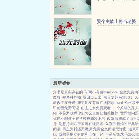
馀，外界都不曾见过霍太
称霍宴是养了只金丝雀在
赏霍宴出席宴会，难得否
娶个虫族上将当老婆
金丝...
[GB]+番外
...
最新标签
穿书是真实存在的吗
两小有猜bymaxwell全文免费
魔攻
被各种怪物
粟田口日常
虫母复苏乌晳TXT
久
教教主在哥谭
我男朋友有病在线阅读
kards欧根亲
甲前妻免费阅读
山主之女免费观看
一个柔弱的路人
频
不是游戏吗你们怎么真修仙相关推荐
世界性问题
你也不想孩子在学校被霸凌吧的
改嫁后我成了山里
身
别惹持剑话痨原著在线阅读
久别胜新婚的经典语
阅读
男主为我痛哭流涕 免费全文阅读无弹窗
道真
统
我的男朋友有病和谁在一起
不是玩游戏吗怎么你