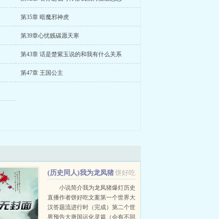
第35章 暗魔邪神虎
第39章心忧贱碳愿天寒
第43章 话是楚紫玉说的和我有什么关系
第47章 王国公主
(历史同人)我为龙凤猪
饼好吃
爆灯[历史直播]+番外
小说简介我为龙凤猪爆灯历史
直播作者饼好吃文案第一个世界大
汉答题流进行时（完成）第二个世
界预告大唐国运化灵篇（会有不同