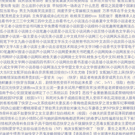
剧免费观看
我男朋友有病by
重生娶窝囊废夫郎免费阅读
世界毁灭很可怕
被渣后重生
 娶知青 短剧
怎么追胆小的女孩
早知惊鸿一场表达了什么意思
樱花之国是哪个国家
院当装哥cp
男主为我痛哭流涕晋江
闺蜜齐穿七零嫁糙汉当妯娌
万界书库在手全文免
官配竟然是女主妈妈
主角穿越成涂山红红的
欧根亲王婚纱cos
别惹做汗
魔教继承人
说
看书中文
三三中文网
三四中文
恋上你看书
七八小说
顶点小说
春夏中文
帝国小说
读者
文学
王者小说
悟空追书
玛雅文学
免费看书
搜读小说
联盟小说
模特小说
笔趣阁
笔趣阁
顶点
瓜小说
青豆小说
骑士小说
笔趣小说
星星小说
元宝小说
词典小说
言情小说
夜色文学
易小
说
随梦小说
第一版主
爱去小说
完美小说
爱上中文
残月轩小说网
三七小说网
风乐居
恋上
苑
笔下中文
九曲小说
香玲小说
深度文学
乐文小说
努努书坊
263中文
农田小说
农田小说
阁V
文学A
富士康小说
富士康小说
去读笔
技术阅读
少年文学
19楼小说
香书文学
零零电
IO
笔趣阁W
搜读小说
葫芦小说网
7Z小说网
爱来阁
天书吧
魔爪小说网
阅体小说网
发发小
美书网
8P小说
晨曦小说网
BL鲤鱼
天籁小说网
骑士文学
BL鲤鱼乡
七毛中文
BL鲤鱼王
掌心
小说
耽美文学网
小说铺
四四书库
UC小说网
欣欣看书
圣墟小说
圣墟小说
泉州小说网
放松
八戒文学网
子叶小说
吞噬小说网
顶点文学
华盟文章
大众文学
搜读阁
OK小说网
月亮小
大
当H文女配开始自暴自弃
房客|糙汉
咬你|1v1
天生尤物【快穿】
女配她只想上床(快穿)
攻略
情深如兽
精养贵妇|乱
一妾皆夫（np）
（快穿）插足者
有效真香
穿成男主白月光（快
她鲜嫩多汁|快穿
当我嫁人后，剧情突然变得不对劲起来
炙爱（SC，1vV1，强取）
色情
禁忌沉沦
快穿之拯救rou文女主
云泥
一妻多夫试用户
樱照良宵|女师男徒
老师要稳住
快穿
指南
予你心安|甜宠
被迫绑定了小三系统以后【快穿】
恶役千金屡败屡战
温柔禁锢
纯情
易|校园NP
炽夏［校园1vV1］
和死对头奉子成婚后
靠近男人变得不幸
乱花渐欲迷人眼
的爸爸给睡了
快穿之rou文系统
临时夫妻
反差小青梅
他是疯批
快穿之渣女翻车纪事
蝴蝶
同|伪公媳
蜜汁樱桃
潮晕
成了禁欲男主的泄欲对象
沦为公车
麝香之梦|NP
快穿之卿卿我
|伪骨科
长媳不如妻
快穿之女主逆袭计划
白桃松木（校园）
小姨夫的富贵娇花
薄荷奶糖
深闺淫情
长公主的小情郎
心肝与她的舔狗
每晚都进男神们的春梦
认知性偏差
珍如天下
捡
两情相厌|伪骨科
鱼目珠子|高干
隐性暗恋
快穿之合不拢腿
快穿之恶毒女配逆袭
女主爱吃
但强制爱
穿书之欲欲仙途
活色生仙（NP）
炮灰女配被扑倒了「快穿」
重生之老男人别
兄妹
娇生惯养|兄妹
快穿之恶鬼攻略
饲狼记事簿
【港风骨科】猎火
玻璃光
和老板的秘密