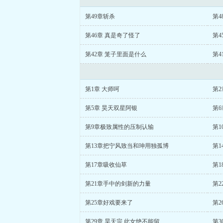
第49章斩杀
第4
第46章 真是奇了怪了
第4
第42章 笼子里面是什么
第4
第1章 大师呵
第2
第5章 昊天双星阿银
第
第9章极致属性的压制认输
第
第13章把宁风致当和珅用独孤博
第
第17章吸收仙草
第
第21章手中的剑新的力量
第
第25章好戏要来了
第2
第29章 昊天宗 此女绝不能留
第