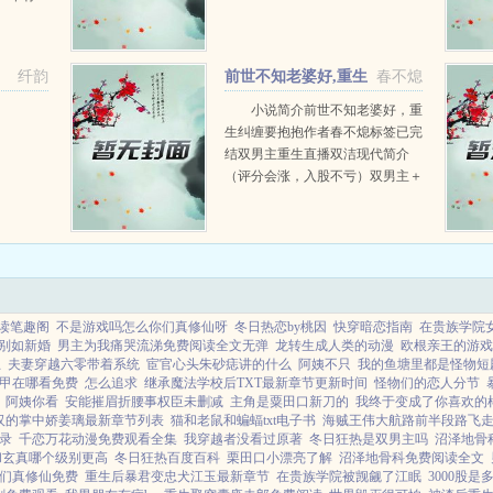
，媒体笑
家自己欣
认，没养
纤韵
前世不知老婆好,重生
春不熄
纠缠要抱抱+番外
小说简介前世不知老婆好，重
生纠缠要抱抱作者春不熄标签已完
结双男主重生直播双洁现代简介
（评分会涨，入股不亏）双男主＋
ABO＋甜虐交加＋重生＋追妻＋
救赎＋互宠＋离婚综艺＋直播＋双
洁1v1＋he重生眼里只...
阅读笔趣阁
不是游戏吗怎么你们真修仙呀
冬日热恋by桃因
快穿暗恋指南
在贵族学院
别如新婚
男主为我痛哭流涕免费阅读全文无弹
龙转生成人类的动漫
欧根亲王的游戏
王
夫妻穿越六零带着系统
宦官心头朱砂痣讲的什么
阿姨不只
我的鱼塘里都是怪物短
甲在哪看免费
怎么追求
继承魔法学校后TXT最新章节更新时间
怪物们的恋人分节
阿姨你看
安能摧眉折腰事权臣未删减
主角是粟田口新刀的
我终于变成了你喜欢的
汉的掌中娇姜璃最新章节列表
猫和老鼠和蝙蝠txt电子书
海贼王伟大航路前半段路飞
录
千恋万花动漫免费观看全集
我穿越者没看过原著
冬日狂热是双男主吗
沼泽地骨
和玄真哪个级别更高
冬日狂热百度百科
栗田口小漂亮了解
沼泽地骨科免费阅读全文
们真修仙免费
重生后暴君变忠犬江玉最新章节
在贵族学院被觊觎了江眠
3000股是