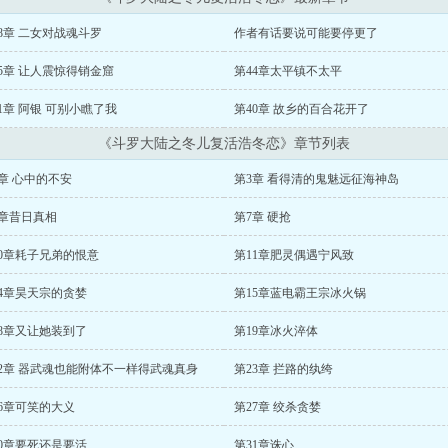
8章 二女对战魂斗罗
作者有话要说可能要停更了
5章 让人震惊得销金窟
第44章太平镇不太平
1章 阿银 可别小瞧了我
第40章 故乡的百合花开了
《斗罗大陆之冬儿复活浩冬恋》章节列表
章 心中的不安
第3章 看得清的鬼魅远征海神岛
6章昔日真相
第7章 硬抢
10章耗子兄弟的恨意
第11章肥灵偶遇宁风致
14章昊天宗的贪婪
第15章蓝电霸王宗冰火锅
18章又让她装到了
第19章冰火淬体
22章 器武魂也能附体不一样得武魂真身
第23章 拦路的纨绔
6章可笑的大义
第27章 绞杀贪婪
30章要死还是要活
第31章诛心