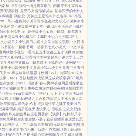
TXT免费阅读
暗恋Po
长生 百度百科
失忆后被疯批
的名称
早知惊鸿一场是哪首歌的
闺蜜穿书七零嫁军
费阅读最新
鬼灭乙女当你被误会
世界毁灭的十种方
故事动漫
阿姨您
万神之王是谁叫什么名字
023小说
文学
一号小说
福利小说
哥哥小说
雅尔文
瓜瓜小说
寒冰小
小说
冰雪小说
泼墨中文
全本小说
山河小说
冰冰小说
神
说
雨雨小说
中山小说
倍福小说
宝鼎小说
42小说
笔趣阁
你看书网
风云小说
极品中文
车臣小说
八七书库
UPU小
乐文小说
乐文小说
夏日小说
大文学
大语文
琪琪中文
日通
子书
书画村
一起看书网
一起看书
七八小说
八一中文
91言
说网
纳兰小说
陛下看书
五五小说都
五五小说网
BL鲤鱼
文学
万相书城
元宝看书
大美中文
铅笔小说
大学士
三六
文学
放松中文
最新小说
笔趣阁小说
你好小说网
纳兰小
说
新书小说网
传奇中文
并读小说
八楼文学
青青中文
看书
优质rou棒攻略系统
暗恋［校园 1vv1］
与狐说
rou文女
穿，nph）
香欲
魅魔养成记
碎玉成欢
喷泉|高NP
娇柔
生存游戏（NPH）
艳妇怀春
与男神被迫同居后
靡靡宫
之大小姐的噩梦人生
每次快穿睁眼都在被PA
校园里的
勾引
去三千rou文做路人（快穿）
天下谋妆|古言
满级绿
每天晚上都被cha
醉酒之后
合欢功法害人不浅
入禽太深
效应
浪情
以婚为名
AV拍摄指南
快穿之睡了反派以后
我
异常现象|婚后
远在天边
快穿之J液收集之旅
女配她
他的白月光
顶级暴徒
应召男菩萨
【快穿】吃掉那只小
到邻居手机后
离婚后她不装了
就是要睡男主
这爱真恶
肉
（影视同人）勾引深情男主
极宠(兄妹骨科)
白羊|校园
走
勾引闺蜜男友(NP)
末世玩物生存指南
月亮为证
城里
苏小野的YIN乱日记
撩动心弦|校园
她又娇又媚
将就|青