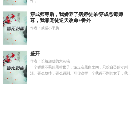
件，...
穿成师尊后，我娇养了病娇徒弟/穿成恶毒师
尊，我靠宠徒逆天改命+番外
作者：威猛小平胸
...
盛开
作者：长着翅膀的大灰狼
一个骄傲不羁的黑帮世子，游走在黑白之间，只按自己的守则
活。要么放掉，要么得到。可你这样一个我得不到的女子，我...
嫉妒使人变弯
青山落照笔趣阁无弹窗免费阅读
林峰南乔周妍
最新章节更新时间
重生后我被摄政王养崽短剧
分手5年宋先生
别纠缠短剧完整版
作者达芬奇
变身御姐推荐
复仇天使叫什
么
综漫之黑暗圣典
分手五年宋先生别纠缠短剧
亏我思君的情
绪好比度日如年
综漫之黑光之旅
许清欢傅宴时短剧
沈老师怎
么回事
林峰南乔周研哪里看
重来一次讲什么内容
李渊取了隋
炀帝的老婆
林舟沈南乔
烬余微光短剧
重来一次在线观看完整