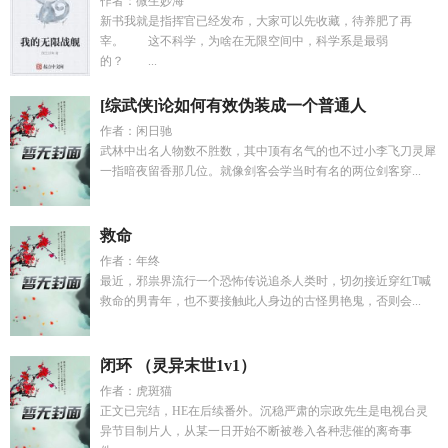
作者：微生妙海
新书我就是指挥官已经发布，大家可以先收藏，待养肥了再
宰。 这不科学，为啥在无限空间中，科学系是最弱
的？ ...
[综武侠]论如何有效伪装成一个普通人
作者：闲日驰
武林中出名人物数不胜数，其中顶有名气的也不过小李飞刀灵犀
一指暗夜留香那几位。就像剑客会学当时有名的两位剑客穿...
救命
作者：年终
最近，邪祟界流行一个恐怖传说追杀人类时，切勿接近穿红T喊
救命的男青年，也不要接触此人身边的古怪男艳鬼，否则会...
闭环 （灵异末世1v1）
作者：虎斑猫
正文已完结，HE在后续番外。沉稳严肃的宗政先生是电视台灵
异节目制片人，从某一日开始不断被卷入各种悲催的离奇事