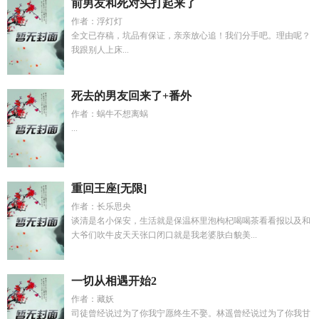
前男友和死对头打起来了
作者：浮灯灯
全文已存稿，坑品有保证，亲亲放心追！我们分手吧。理由呢？
我跟别人上床...
死去的男友回来了+番外
作者：蜗牛不想离蜗
...
重回王座[无限]
作者：长乐思央
谈清是名小保安，生活就是保温杯里泡枸杞喝喝茶看看报以及和
大爷们吹牛皮天天张口闭口就是我老婆肤白貌美...
一切从相遇开始2
作者：藏妖
司徒曾经说过为了你我宁愿终生不娶。林遥曾经说过为了你我甘