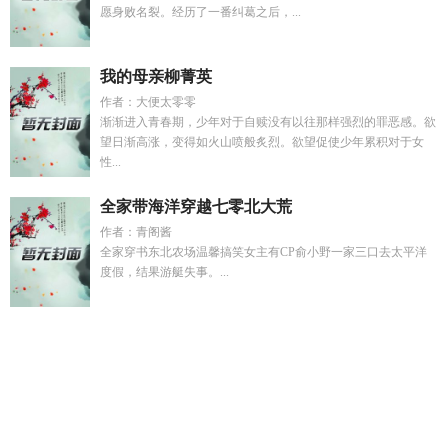
愿身败名裂。经历了一番纠葛之后，...
我的母亲柳菁英
作者：大便太零零
渐渐进入青春期，少年对于自赎没有以往那样强烈的罪恶感。欲
望日渐高涨，变得如火山喷般炙烈。欲望促使少年累积对于女
性...
全家带海洋穿越七零北大荒
作者：青阁酱
全家穿书东北农场温馨搞笑女主有CP俞小野一家三口去太平洋
度假，结果游艇失事。...
八零傻女飒爆京市原创
魔尊她从女尊国穿越来最新章节
韦恩
是哪个电影里的人物
秦以臻顾凛
蝴蝶撩动gl百度
八零傻女逢
娃娃亲
韦恩家的美貌一脉相承
我的总监短剧免费观看最新章
节
留洋大小姐被大佬团宠 作者大风凛凛
hp全霍格沃兹都想和
我决斗
系统让我做万人迷
学霸老婆太甜免费阅读
攻略对象把
我当猫养叫什么名字
攻略对象成了偏执狂韩漫免费
基因迷恋