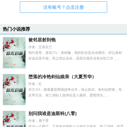
没有账号？点击注册
热门小说推荐
被邻居射到饱
作者：芷若欣兰
我叫袁莹，身高17o，身材嘛，我的职业是业余模特，所以身材
应该还算不错。而之所以业余，是因为我并没有全职工作，...
堕落的冷艳剑仙娘亲（大夏芳华）
作者：红
东方大6，随着夏蛮两国战争合并，风云跌宕。有剑仙堕落，有
女帝沉沦，有江湖妇人跪倒在蛮人膝前，爱恨情仇，...
别问我谁是迪斯科[八零]
作者：鹿子草
作为一个颜正，又前途光明的八十年代大学生，除了没钱，狄思