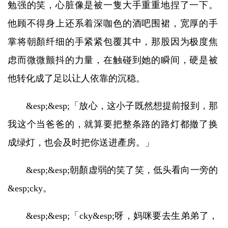
勉强的笑，心脏像是被一隻大手重重地捏了一下。
他顾不得身上还系着深咖色的酒吧围裙，宽厚的手
掌将朝顏纤细的手紧紧包覆其中，那股因为极度焦
虑而微微颤抖的力量，在触碰到她的瞬间，硬是被
他转化成了足以让人依靠的沉稳。
&esp;&esp;「放心，这小子既然想提前报到，那
我这个当爸爸的，就算要把整条路的路灯都撤了换
成绿灯，也会及时把你送进產房。」
&esp;&esp;朝顏虚弱的笑了笑，低头看向一旁的
&esp;cky。
&esp;&esp;「cky&esp;呀，妈咪要去生弟弟了，