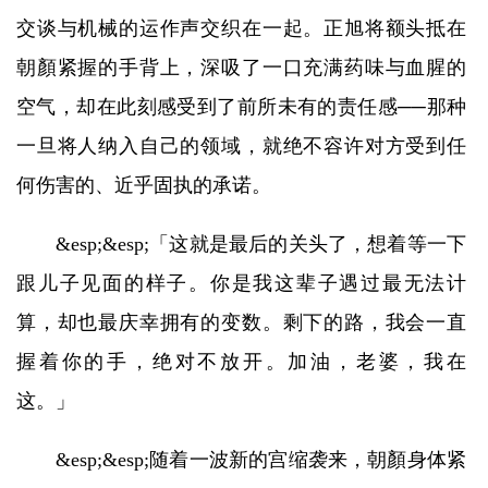
交谈与机械的运作声交织在一起。正旭将额头抵在
朝顏紧握的手背上，深吸了一口充满药味与血腥的
空气，却在此刻感受到了前所未有的责任感──那种
一旦将人纳入自己的领域，就绝不容许对方受到任
何伤害的、近乎固执的承诺。
&esp;&esp;「这就是最后的关头了，想着等一下
跟儿子见面的样子。你是我这辈子遇过最无法计
算，却也最庆幸拥有的变数。剩下的路，我会一直
握着你的手，绝对不放开。加油，老婆，我在
这。」
&esp;&esp;随着一波新的宫缩袭来，朝顏身体紧