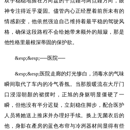
双手稳稳地握在方向盘的十点鐘与两点鐘方向，眼
神专注得近乎凝固。儘管内心正经歷着前所未有的
情感剧变，他依然强迫自己维持着最平稳的驾驶风
格，确保这段路程不会给她带来额外的颠簸，那是
他性格里最根深蒂固的保护欲。
&esp;&esp;──医院──
&esp;&esp;医院走廊的灯光惨白，消毒水的气味
瞬间取代了车内的冷气香氛。当那股暖流在大厅门
口浸湿朝顏的裙摆时，正旭的身躯明显僵硬了一
瞬，但他没有半分迟疑，立刻稳住脚步，配合医护
人员将她送上推床并办理好手续。换上无菌衣后的
他，身影在產房的蓝色布帘与冷冽器材间显得有些