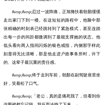
&esp;&esp;忍过一波阵痛，正旭搀扶着朝顏缓缓
走出家门下到一楼。在这短短的路程中，他脑中那
张精确的时刻表已经跳转到了紧急模式，甚至连踏
出每一步的间距都微调到了最能支撑她的状态。他
低头看向两人指间闪烁的银色戒指，内侧那字样此
刻显得无比清晰，那是他走进户政事务所时，许下
的、这辈子最沉重的责任感。
&esp;&esp;终于走到车前，朝顏在副驾驶座里坐
好，笑着松了口气。
&esp;&esp;「老公，真的是痛死我了，但看到你
连围裙都忘记脱，我反而冷静了下来。」