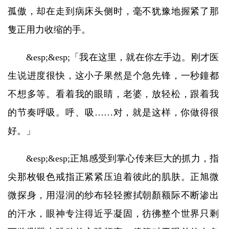
孤傲，却在走到病床头侧时，毫不犹豫地握紧了那
隻正用力收缩的手。
&esp;&esp;「我在这里，就在你左手边。刚才医
生说进度很快，这小子果然是个急先锋，一秒鐘都
不想多等。看着我的眼睛，老婆，放轻松，跟着我
的节奏呼吸。呼、吸……对，就是这样，你做得很
好。」
&esp;&esp;正旭感受到掌心传来巨大的抓力，指
尖那枚银色戒指正紧紧压迫着彼此的肌肤。正旭微
微探身，用湿润的纱布轻轻擦拭朝顏额际不断渗出
的汗水，眼神专注得近乎凝固，彷彿整个世界只剩