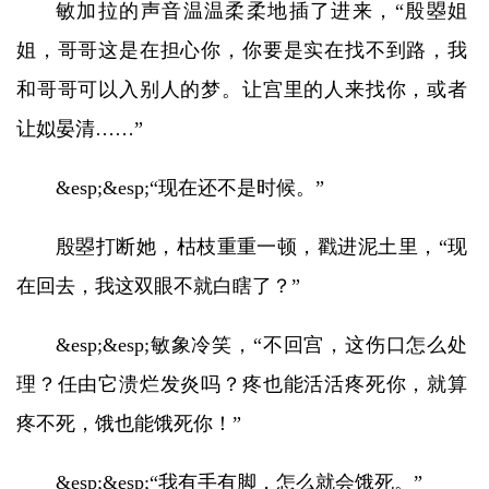
敏加拉的声音温温柔柔地插了进来，“殷曌姐
姐，哥哥这是在担心你，你要是实在找不到路，我
和哥哥可以入别人的梦。让宫里的人来找你，或者
让姒晏清……”
&esp;&esp;“现在还不是时候。”
殷曌打断她，枯枝重重一顿，戳进泥土里，“现
在回去，我这双眼不就白瞎了？”
&esp;&esp;敏象冷笑，“不回宫，这伤口怎么处
理？任由它溃烂发炎吗？疼也能活活疼死你，就算
疼不死，饿也能饿死你！”
&esp;&esp;“我有手有脚，怎么就会饿死。”