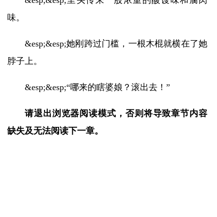
&esp;&esp;里头传来一股浓重的酸馊味和腐肉
味。
&esp;&esp;她刚跨过门槛，一根木棍就横在了她
脖子上。
&esp;&esp;“哪来的瞎婆娘？滚出去！”
请退出浏览器阅读模式，否则将导致章节内容
缺失及无法阅读下一章。