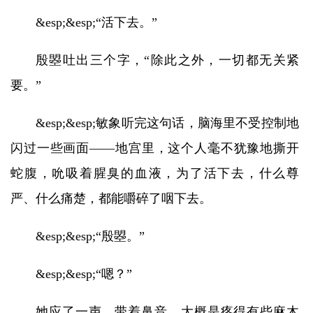
&esp;&esp;“活下去。”
殷曌吐出三个字，“除此之外，一切都无关紧
要。”
&esp;&esp;敏象听完这句话，脑海里不受控制地
闪过一些画面——地宫里，这个人毫不犹豫地撕开
蛇腹，吮吸着腥臭的血液，为了活下去，什么尊
严、什么痛楚，都能嚼碎了咽下去。
&esp;&esp;“殷曌。”
&esp;&esp;“嗯？”
她应了一声，带着鼻音，大概是疼得有些麻木