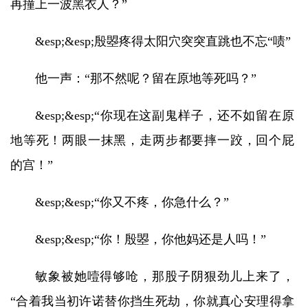
再撞上一波黑衣人？”
&esp;&esp;殷曌疼得太阳穴突突直跳也不忘“啧”
他一声：“那不然呢？留在原地等死吗？”
&esp;&esp;“你现在这副鬼样子，还不如留在原
地等死！两眼一抹黑，走两步都要摔一跤，回个屁
的宫！”
&esp;&esp;“你又不疼，你急什么？”
&esp;&esp;“你！殷曌，你他妈还是人吗！”
敏象被她噎得够呛，那股子阴狠劲儿上来了，
“合着我当初许诺替你挡生死劫，你就真心安理得拿