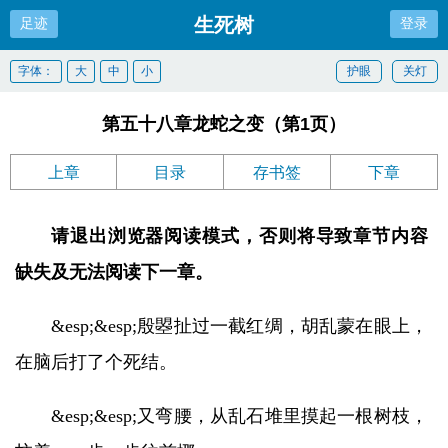
生死树
足迹
登录
字体：
大
中
小
护眼
关灯
第五十八章龙蛇之变（第1页）
上章
目录
存书签
下章
请退出浏览器阅读模式，否则将导致章节内容
缺失及无法阅读下一章。
&esp;&esp;殷曌扯过一截红绸，胡乱蒙在眼上，
在脑后打了个死结。
&esp;&esp;又弯腰，从乱石堆里摸起一根树枝，