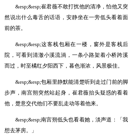
&esp;&esp;崔君薇不敢打扰他的清净，怕他又突
然说出什么毒舌的话语，安静坐在一旁低头看着面
前的茶。
&esp;&esp;这客栈包厢在一楼，窗外是客栈后
院，可看到清澈小溪流淌，一条小路架着小桥跨溪
而过，时至橘红夕阳西下，暮色渐浓，风景极佳。
&esp;&esp;包厢里静默能清楚听到走过门前的脚
步声，南宫朔突然站起身，崔君薇抬头疑惑的看着
他，楚意交代他们不要乱走动等着他来。
&esp;&esp;南宫朔低头也看着她，淡声道：「我
想去茅房。」