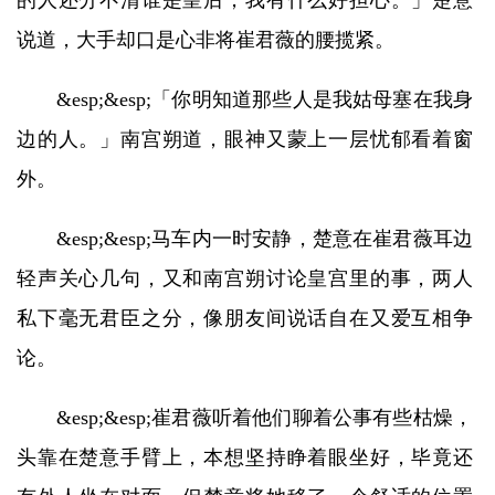
的人还分不清谁是皇后，我有什么好担心。」楚意
说道，大手却口是心非将崔君薇的腰揽紧。
&esp;&esp;「你明知道那些人是我姑母塞在我身
边的人。」南宫朔道，眼神又蒙上一层忧郁看着窗
外。
&esp;&esp;马车内一时安静，楚意在崔君薇耳边
轻声关心几句，又和南宫朔讨论皇宫里的事，两人
私下毫无君臣之分，像朋友间说话自在又爱互相争
论。
&esp;&esp;崔君薇听着他们聊着公事有些枯燥，
头靠在楚意手臂上，本想坚持睁着眼坐好，毕竟还