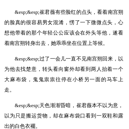
&esp;&esp;崔君薇有些脸红的点头，看着南宫朔
的脸真的很容易男女混淆，愣了一下微微点头，心
想他带着的那个年轻公公应该会在外头等他，遂看
着南宫朔转身出去，她乖乖坐在位置上等候。
&esp;&esp;过了一会儿一直不见南宫朔回来，以
为他去找楚意，转头看向窗外却看到两人抬着一个
大麻布袋，鬼鬼祟祟往停在小桥另一面的马车上
走。
&esp;&esp;天色渐渐昏暗，崔君薇本不以为意，
以为只是搬运货物，却在麻布袋口看到一双鞋和露
出的白色衣襬。