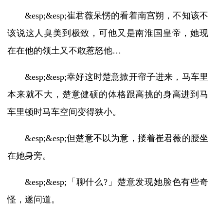
&esp;&esp;崔君薇呆愣的看着南宫朔，不知该不
该说这人臭美到极致，可他又是南淮国皇帝，她现
在在他的领土又不敢惹怒他…
&esp;&esp;幸好这时楚意掀开帘子进来，马车里
本来就不大，楚意健硕的体格跟高挑的身高进到马
车里顿时马车空间变得狭小。
&esp;&esp;但楚意不以为意，搂着崔君薇的腰坐
在她身旁。
&esp;&esp;「聊什么?」楚意发现她脸色有些奇
怪，遂问道。