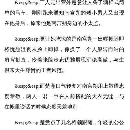
&esp;&esp;三人走出营外楚意让人备了辆样式简
单的马车。刚刚跑来通知南宫朔的矮小男人又出现
在他身后，原来他是南宫朔身边的小太监。
&esp;&esp;更让她吃惊的是南宫朔ㄧ出幄帐随即
将忧愁沮丧从脸上卸掉，像换了一个人般转而站的
肩背挺直，冷着张脸步态优雅展现沉稳高傲，与生
俱来天生尊贵的王者风范。
&esp;&esp;而楚意口气转变对南宫朔用上敬语态
度恭敬，两人一君一臣在人前搭配的天衣无缝，与
在帐里说话的时候态度天差地别。
&esp;&esp;楚意点了几名将领跟随，年轻的公公