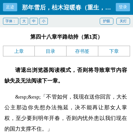
那年雪后，枯木迎暖春（重生，古言，1v1
足迹
登录
字体：
大
中
小
护眼
关灯
第四十八章半路劫持（第1页）
上章
目录
存书签
下章
请退出浏览器阅读模式，否则将导致章节内容
缺失及无法阅读下一章。
&esp;&esp;「不管如何，我现在送你回宫，大长
公主那边你先想办法拖延，决不能再让那女人掌
权，至少要到明年开春，否则内忧外患以我们现在
的国力支撑不住。」