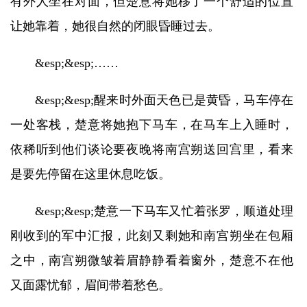
有外人坐在对面，但楚意将她移了一个舒适的位置
让她靠着，她很自然的闭眼昏睡过去。
&esp;&esp;……
&esp;&esp;醒来时外面天色已是黄昏，马车停在
一处客栈，楚意将她抱下马车，在马车上入睡时，
依稀听到他们谈论要夜晚将南宫朔送回宫里，看来
是要先停留在这里休息吃饭。
&esp;&esp;楚意一下马车又忙着张罗，顺道处理
刚收到的军中汇报，此刻又剩她和南宫朔坐在包厢
之中，南宫朔微皱着眉静静看着窗外，楚意不在他
又面露忧郁，眉间带着愁色。