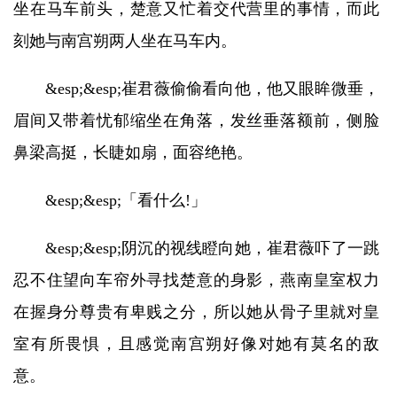
坐在马车前头，楚意又忙着交代营里的事情，而此
刻她与南宫朔两人坐在马车内。
&esp;&esp;崔君薇偷偷看向他，他又眼眸微垂，
眉间又带着忧郁缩坐在角落，发丝垂落额前，侧脸
鼻梁高挺，长睫如扇，面容绝艳。
&esp;&esp;「看什么!」
&esp;&esp;阴沉的视线瞪向她，崔君薇吓了一跳
忍不住望向车帘外寻找楚意的身影，燕南皇室权力
在握身分尊贵有卑贱之分，所以她从骨子里就对皇
室有所畏惧，且感觉南宫朔好像对她有莫名的敌
意。