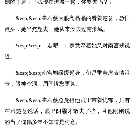
她的手道：「我现在进城ㄧ趟，你要去吗？」
&esp;&esp;崔君薇大眼亮晶晶的看着楚意，急忙
点头，她当然想去，她从来没去过南淮城。
&esp;&esp;「走吧。」楚意牵着她又对南宫朔说
道。
&esp;&esp;南宫朔缓缓起身，仍是垂着肩表情沮
丧，眼神空洞，眉间忧愁更甚。
&esp;&esp;崔君薇总觉得他眼里带着忧郁，只有
在跟楚意说话，眼里阴霾才散去了些，且他刚刚说
的当了傀儡多年不知道是何意。