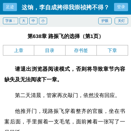
这饷，李自成拷得我崇祯拷不得？
足迹
登录
字体：
大
中
小
护眼
关灯
第638章 路振飞的选择（第1页）
上章
目录
存书签
下章
请退出浏览器阅读模式，否则将导致章节内容
缺失及无法阅读下一章。
第二天清晨，管家再次敲门，依然没有回应。
他推开门，现路振飞穿着整齐的官服，坐在书
案后面，手里握着一支毛笔，面前摊着一张写了一