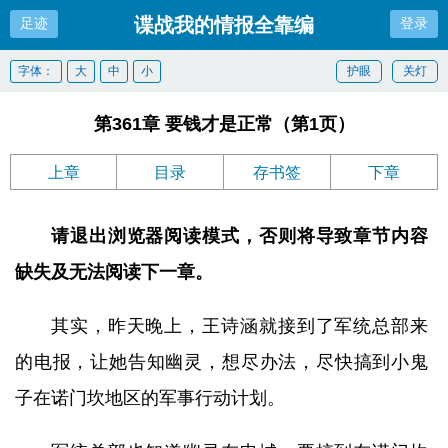
谍战我的情报全靠编
足迹
登录
字体：
大
中
小
护眼
关灯
第361章 要钱才是正常（第1页）
上章
目录
存书签
下章
请退出浏览器阅读模式，否则将导致章节内容
缺失及无法阅读下一章。
其实，昨天晚上，王诗涵就接到了军统总部来
的电报，让她告知幽灵，想尽办法，尽快搞到小鬼
子在诺门坎地区的军事行动计划。