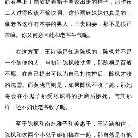
而看早上丁雨欣提着箱子离家出走的样子，那昨夜
二人过得应该不愉快啊。这位雨欣妹妹也真是的，
像老爷这样有本事的男人，三妻四妾，那不是很正
常嘛。你又何必因此和老爷生气呢。
在这方面，王诗涵是知道陈枫的，陈枫并不是
一个随便的人。当初让陈枫收沈雪，那陈枫是百般
不愿。在自己提出可以为自己打掩护后，陈枫才收
的沈雪。而黄晓雨则是，如果陈枫不收了她，那她
将会在小鬼子那受尽屈辱的折磨后惨死。与其那
样，还不如让老爷收了呢。
至于陈枫和南造雅子和美惠子，王诗涵相信，
陈枫和这两个小鬼子娘们搞在一起，那自然是有他