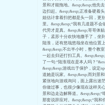
景和才能拖地。&esp;&esp
边扫起。&esp;&esp;正准备
姐估计拿着扫把都是头一回，更别说
里。&esp;&esp;“我有几道
代劳才是真。&esp;&esp;哥
子，孟苏十分欢快地撒手了，坐到位
陆淮，还有悠哉悠哉坐在他位置上晃
&esp;&esp;不出半小时，整
一起去归还打扫工具。&esp;&e
了一句:“陆淮现在是本人吗？”&
&esp;&esp;游戏出于保护，
道她是玩家。&esp;&esp;而刘景
紧张地向游戏询问，面上露出迷茫的
你做过事，也很少像现在这样关心你
景和边走边解释道。&esp;&e
那套说辞应对。&esp;&esp;