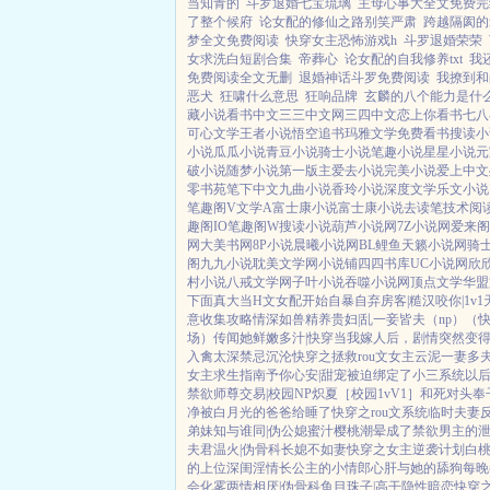
当知青的
斗罗退婚七宝琉璃
主母心事大全文免费完
了整个候府
论女配的修仙之路别笑严肃
跨越隔阂的爱
梦全文免费阅读
快穿女主恐怖游戏h
斗罗退婚荣荣
女求洗白短剧合集
帝葬心
论女配的自我修养txt
我
免费阅读全文无删
退婚神话斗罗免费阅读
我撩到和
恶犬
狂啸什么意思
狂响品牌
玄麟的八个能力是什
藏小说
看书中文
三三中文网
三四中文
恋上你看书
七八
可心文学
王者小说
悟空追书
玛雅文学
免费看书
搜读小
小说
瓜瓜小说
青豆小说
骑士小说
笔趣小说
星星小说
元
破小说
随梦小说
第一版主
爱去小说
完美小说
爱上中文
零书苑
笔下中文
九曲小说
香玲小说
深度文学
乐文小说
笔趣阁V
文学A
富士康小说
富士康小说
去读笔
技术阅
趣阁IO
笔趣阁W
搜读小说
葫芦小说网
7Z小说网
爱来阁
网
大美书网
8P小说
晨曦小说网
BL鲤鱼
天籁小说网
骑
阁
九九小说
耽美文学网
小说铺
四四书库
UC小说网
欣
村小说
八戒文学网
子叶小说
吞噬小说网
顶点文学
华盟
下面真大
当H文女配开始自暴自弃
房客|糙汉
咬你|1v1
意收集攻略
情深如兽
精养贵妇|乱
一妾皆夫（np）
（
场）
传闻她鲜嫩多汁|快穿
当我嫁人后，剧情突然变
入禽太深
禁忌沉沦
快穿之拯救rou文女主
云泥
一妻多
女主求生指南
予你心安|甜宠
被迫绑定了小三系统以
禁欲师尊
交易|校园NP
炽夏［校园1vV1］
和死对头奉
净
被白月光的爸爸给睡了
快穿之rou文系统
临时夫妻
弟妹
知与谁同|伪公媳
蜜汁樱桃
潮晕
成了禁欲男主的
夫君
温火|伪骨科
长媳不如妻
快穿之女主逆袭计划
白
的上位
深闺淫情
长公主的小情郎
心肝与她的舔狗
每晚
会化雾
两情相厌|伪骨科
鱼目珠子|高干
隐性暗恋
快穿