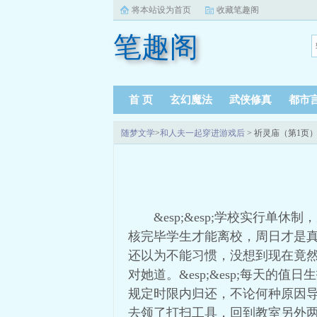
将本站设为首页
收藏笔趣阁
笔趣阁
首 页
玄幻魔法
武侠修真
都市
随梦文学
>
和人夫一起穿进游戏后
> 祈灵庙（第1页
&esp;&esp;学校实行
核完毕学生才能离校，周日才是真正
还以为不能习惯，没想到现在竟然适
对她道。&esp;&esp;每天的
规定时限内归还，不论何种原因导致，
去领了打扫工具，回到教室另外两个