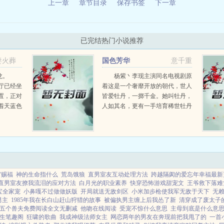
上一章
章节目录
保存书签
下一章
已完结热门小说推荐
妻火葬
国色芳华
意千重
马龙。
杨紫丶李现主演同名电视剧原
厅已经坐
着这是一个奢靡开放的朝代，世人
妻火葬
置，正对
皆爱牡丹，一掷千金。她叫牡丹，
着天蓝色
人如其名，更有一手培育稀世牡丹
碌的冲泡
的技能，只可惜被人当做了草。幸
亏她经得风吹经得雨打，经得严寒
酷暑。...
官赐福
神的生命指什么
荒岛饿狼
直男室友互动处理方法
跨越隔阂的爱忘年幸福最新
直男室友撩我流泪的应对方法
白月光的职业素养
快穿恐怖游戏甜宠文
王爷救下落难
宝全家宠
小鼻嘎不过做做妖版
开局就送无敌剑区
小米加步枪使我军无敌于天下
无
男主
1985年我在长白山赶山狩猎的故事
被偏执男主缠上后我怂了新
清穿成了废太子
五个兽夫免费阅读全文无删减
他吻在线阅读
受宠不惊什么意思
主母到底是什么意
生笔趣阁
狂啸的歌曲
我成神级法师女主
网恋两年的男友在奔现前把我甩了的
一首