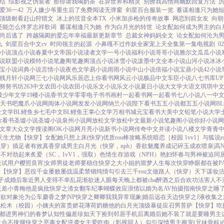
结
综影视之伪装者
那你请我喝奶茶
在异世界和精灵
别撩我高情商幽默回复方法
36一42
万人嫌少爷重生后了免费阅读无弹窗
剑星百合服装一览
蓄谋相逢只为她
顶级耐看赶山狩猎文
冰上的弦音全本TX
小米加步枪的传奇故事
网恋到前女友
向朝
还能怎么伴罗志祥歌词
蓄谋相逢只为她
作为白月光的转世
论女配如何成为男主的白
尚后逃了
跨越隔阂的爱忘年幸福最新更新章节
总裁女神妈妈全文
论女配如何沦为
么
剑星百合中文cv
时间领主的起源
小鼻嘎不过作妖全家宠上天全集第一集电视剧
0
小说
顶点小说
春夏中文
帝国小说
读者文学
一号小说
福利小说
哥哥小说
雅尔文
瓜瓜小说
说
联盟小说
模特小说
笔趣阁
笔趣阁
顶点小说
冰雪小说
泼墨中文
全本小说
山河小说
冰冰
宝小说
词典小说
言情小说
夜色文学
易小说
雨雨小说
中山小说
倍福小说
宝鼎小说
42小说
残月轩小说网
三七小说网
风乐居
恋上你看书网
风云小说
极品中文
车臣小说
八七书库
U
努努书坊
263中文
农田小说
农田小说
乐文小说
乐文小说
夏日小说
大文学
大语文
琪琪中
读
少年文学
19楼小说
香书文学
零零电子书
书画村
一起看书网
一起看书
七八小说
八一中
天书吧
魔爪小说网
阅体小说网
发发小说网
纳兰小说
陛下看书
五五小说都
五五小说网
B
士文学
BL鲤鱼乡
七毛中文
BL鲤鱼王
掌心文学
万相书城
元宝看书
大美中文
铅笔小说
大学
欣看书
圣墟小说
圣墟小说
泉州小说网
放松文学
放松中文
最新小说
笔趣阁小说
你好小说网
文章
大众文学
搜读阁
OK小说网
月亮小说
新书小说网
传奇中文
并读小说
八楼文学
青青
天生尤物【快穿】
女配她只想上床(快穿)
优质rou棒攻略系统
暗恋［校园 1vv1］
与狐说
快穿）插足者
有效真香
穿成男主白月光（快穿，nph）
香欲
魅魔养成记
碎玉成欢
喷泉|高N
得不对劲起来
炙爱（SC，1vV1，强取）
色情生存游戏（NPH）
艳妇怀春
与男神被迫同
夫试用户
樱照良宵|女师男徒
老师要稳住
快穿之大小姐的噩梦人生
每次快穿睁眼都在被P
后【快穿】
恶役千金屡败屡战
温柔禁锢
纯情勾引
去三千rou文做路人（快穿）
天下谋妆|
子成婚后
靠近男人变得不幸
乱花渐欲迷人眼
每天晚上都被cha
醉酒之后
合欢功法害人不
反差小青梅
他是疯批
快穿之渣女翻车纪事
蝴蝶效应
浪情
以婚为名
AV拍摄指南
快穿之睡
泄欲对象
沦为公车
麝香之梦|NP
快穿之卿卿我我
异常现象|婚后
远在天边
快穿之J液收集之
桃松木（校园）
小姨夫的富贵娇花
薄荷奶糖
他的白月光
顶级暴徒
应召男菩萨
【快穿】吃
都进男神们的春梦
认知性偏差
珍如天下
捡到邻居手机后
离婚后她不装了
就是要睡男主
之合不拢腿
快穿之恶毒女配逆袭
女主爱吃肉
（影视同人）勾引深情男主
极宠(兄妹骨科)