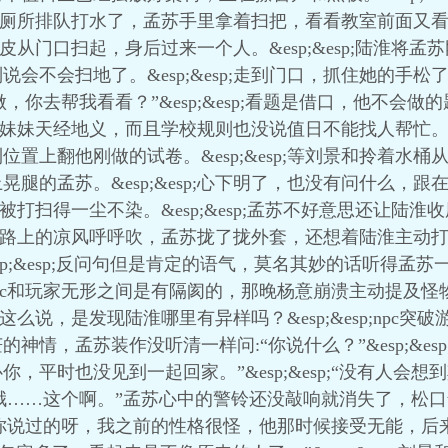
;他先去厕所排队打水了，孟苏手里拿着扫把，看看教室前面
硬着头皮从门口扫起，身后过来一个人。&esp;&esp;陆淮
会不会扫地了。&esp;&esp;走到门口，抓住她的手
题不会做，你去帮我看看？”&esp;&esp;看题是借口，他不
哥体贴妹妹天经地义，而且学校规则也没说值日不能找人帮忙。&e
置上翻他刚做的试卷。&esp;&esp;等刘景和拎着水
腿的孟苏。&esp;&esp;心下明了，也没有问什么，
个教室被打扫得一尘不染。&esp;&esp;孟苏不好意思还让
sp;路上的凉风呼呼吹，孟苏拢了拢外套，还想着陆淮主动打扫的
esp;&esp;反问句但是肯定的语气，莫名其妙的话听得孟
设定npc和玩家无形之间是有隔阂的，那晚杨意崩溃主动提及
和这么说，是发现陆淮哪里有异样吗？&esp;&esp;npc突破游
神情，孟苏装作没听清一样问:“你说什么？”&esp;&es
，平时也没见到一起回家。”&esp;&esp;“没有人会
sp;“哦……这个啊。”孟苏心中的警铃还没敲响就消失了，
“我和你说过的呀，我之前的性格很怪，他那时候接受无能，后来看我