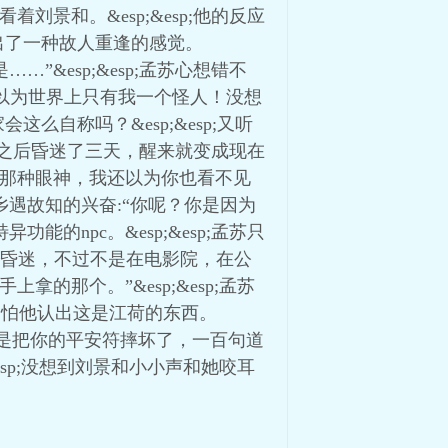
刘景和。&esp;&esp;他的反应
出了一种故人重逢的感觉。
”&esp;&esp;孟苏心想错不
“我还以为世界上只有我一个怪人！没想
会这么自称吗？&esp;&esp;又听
之后昏迷了三天，醒来就变成现在
刚你那种眼神，我还以为你也看不见
他乡遇故知的兴奋:“你呢？你是因为
能的npc。&esp;&esp;孟苏只
鬼昏迷，不过不是在电影院，在公
拿的那个。”&esp;&esp;孟苏
也不怕他认出这是江荷的东西。
，要是把你的平安符摔坏了，一百句道
&esp;没想到刘景和小小声和她咬耳