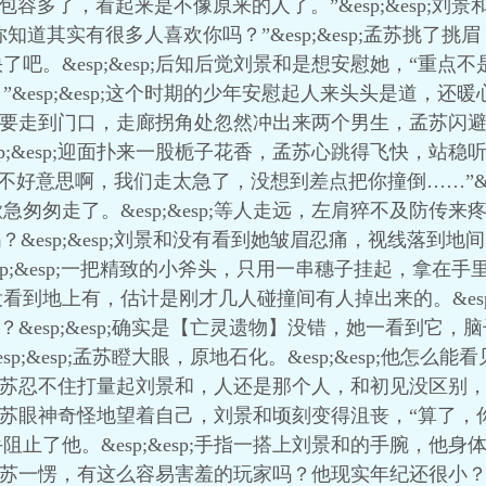
包容多了，看起来是不像原来的人了。”&esp;&esp;
，你知道其实有很多人喜欢你吗？”&esp;&esp;孟苏挑了挑眉，惊
吧。&esp;&esp;后知后觉刘景和是想安慰她，“重
&esp;&esp;这个时期的少年安慰起人来头头是道，
sp;正要走到门口，走廊拐角处忽然冲出来两个男生，孟苏
;&esp;迎面扑来一股栀子花香，孟苏心跳得飞快，站稳听到那
p;“不好意思啊，我们走太急了，没想到差点把你撞倒……”&e
匆走了。&esp;&esp;等人走远，左肩猝不及防传来疼痛，
esp;&esp;刘景和没有看到她皱眉忍痛，视线落到地间的物
p;&esp;一把精致的小斧头，只用一串穗子挂起，拿在手里分
到地上有，估计是刚才几人碰撞间有人掉出来的。&esp;
遗物】？&esp;&esp;确实是【亡灵遗物】没错，她一看到
esp;&esp;孟苏瞪大眼，原地石化。&esp;&esp;他怎么能看见
这一刻孟苏忍不住打量起刘景和，人还是那个人，和初见没区
发现孟苏眼神奇怪地望着自己，刘景和顷刻变得沮丧，“算了，你当我
止了他。&esp;&esp;手指一搭上刘景和的手腕，他
p;孟苏一愣，有这么容易害羞的玩家吗？他现实年纪还很小？&e