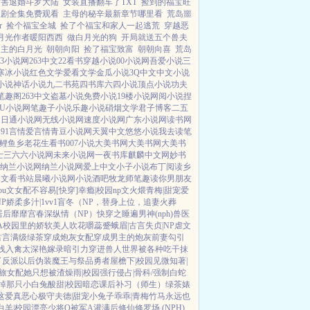
厉害退婚斗罗大陆
女装直播翻车了TXT
捡到的福宝旺
短剧全集免费观看
主母的秘辛最新章节哪里看
荒岛噩
r
捡个福宝全城
捡了个福宝和家人一起逃荒
穿越恶
月光作者暖阳西西
做白月光的狗
开局就送五个兽夫
男主的白月光
朝朝向阳
捡了福宝致富
朝朝向喜
荒岛
23小说网
263中文
22看书
穿越小说
00小说网
吾爱小说
三
寒冰小说
红色文学
爱看文学
金瓜小说
3Q中文
中文小说
小说
神话小说
九二书苑
四书库
六四小说
顶点小说
功夫
笔趣阁
263中文
盗墓小说
免费小说
19楼小说
网阅小说
捏
PU小说网
笔趣子小说
乐趣小说
硝烟文学
君子博客
二五
文
日通小说网
无线小说网
速度小说网
广东小说网
读书网
文
91言情
爱言情
青豆小说网
天翼中文
悠悠小说
我去读
笔
L鲤鱼乡
老花生看书
007小说
大美书网
大美书网
大美书
士
三六六小说网
未来小说网
一夜书库
麒麟中文网
妙书
纳兰小说网
纳兰小说网
爱上中文
小子小说
布丁阅读
乡
中文
看书站
晨曦小说网
小说酒吧
牧龙师
笔趣读
你男朋友
rou文女配不容易[快穿]
幸瘾|校园np
文火煨青梅|甜宠
爱
P
娇柔多汁|1vv1
盲冬（NP，替身上位，追妻火葬
居后
靡靡宫春深
纵情（NP）
快穿之睡遍男神(nph)
兽医
A
校园里的娇软美人
吹花嚼蕊
蹙蛾眉|古言
失贞|NP
虐文
古言
满级绿茶穿成炮灰女配
穿成男主的炮灰前妻
勾引
浅
入禽太深
艳嫁录
暗引力
穿进兽人世界被各种吃干抹
了反派以后
伪装魔王与祭品勇者
屋檐下|校园
见微知著|
旅
女配她只想被渣
燥雨|校园
强行侵占|骨科/强制
白蛇
掉那只小白兔
酸甜|校园暗恋
课后补习（师生）
绿茶婊
这爱真恶心
极守夫德|甜宠
小兔子乖乖|青梅竹马
永远也
白羊|校园
漂亮少将O被军A灌满后
修仙修罗场 (NPH)