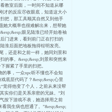
又看看教室后面，一时间不知道从哪
将孟苏刚才的反应尽收眼底，知道这大小
松了扫把，那工具顺其自然又到他手
会做的题她大概率也很难解出来，想帮她
sp;&esp;眼见陆淮已经开始卷袖
桶从后门进来，看到前门正在打扫的
跟在陆淮后面把地板拖得锃明发亮。
陆淮收尾，还是和之前一样，她同刘景和
事。&esp;&esp;刘景和突然来
苏一下握紧了手里的扫把。
怪物的事，一众npc听不懂也不会知
戏底层代码了？&esp;&esp;心里
p;“觉得他变了个人，之前从来没帮
想到其实你们是关系亲密的兄妹。”刘
松口气按下游戏不表，她选择用之前
生病也想通了。”&esp;&esp;