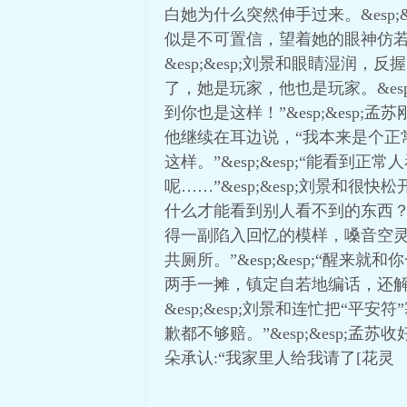
白她为什么突然伸手过来。&esp;
似是不可置信，望着她的眼神仿
&esp;&esp;刘景和眼睛湿润，
了，她是玩家，他也是玩家。&esp;
到你也是这样！”&esp;&esp;孟
他继续在耳边说，“我本来是个
这样。”&esp;&esp;“能
呢……”&esp;&esp;刘景
什么才能看到别人看不到的东西？”&e
得一副陷入回忆的模样，嗓音空灵
共厕所。”&esp;&esp;“醒来
两手一摊，镇定自若地编话，还解释
&esp;&esp;刘景和连忙把
歉都不够赔。”&esp;&esp;孟
朵承认:“我家里人给我请了[花灵