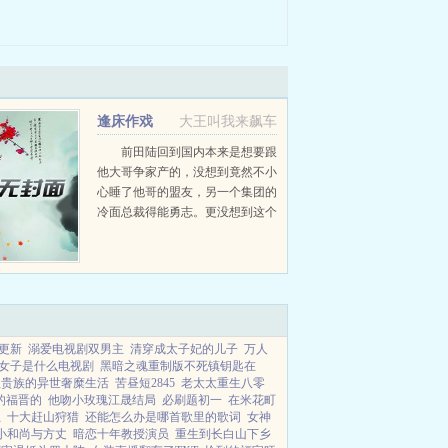
逢床作戏
大王叫我来飙车
前田陆回到国内本来是想要跟
他大哥争家产的，没想到竟然不小
心睡了他哥的盟友，另一个集团的
冷面总裁得能勇志。更没想到这个
看起来性冷淡的家伙还蛮好睡的。
文内cp前田陆x得能勇志任海x刘
茫...
更新
溺爱电视剧双男主
清穿成太子妃的儿子
万人
女子是什么电视剧
黑暗之魂重制版不死镇钥匙在
赖贵族的异世奢糜生活
苦昼短2845
老太太重生八零
的福晋的
他吻小玫瑰江晟结局
必刷题初一
在米花町
思
十大赶山狩猎
还能怎么办是哪首歌里的歌词
女神
小和尚与方丈
暗恋十年教授演员
重生到长白山下乡