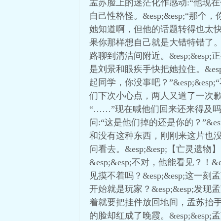
孟苏脸上的迷茫化作感动:“他现在
自己性格怪。&esp;&esp;“那个
她知道啊，但他的话题转得也太快了
果你那样想自己就是大错特错了。”
路聊到清洁间附近。&esp;&e
是刘景和眼疾手快把她拉住。&esp
起同学，你没事吧？”&esp;&es
们下次小心点，两人又道了一次歉急匆
“……”现在喊他们回来还来得及吗？&
问:“这是他们掉的还是你的？”&es
和没有这种东西，刚刚来这片也没看
问看去。&esp;&esp;【亡灵
&esp;&esp;不对，他能看见？！&
见摸不着吗？&esp;&esp;
开始就是玩家？&esp;&esp;
着就要把挂件放回地间，孟苏抬手阻
的脸却红成了晚霞。&esp;&es