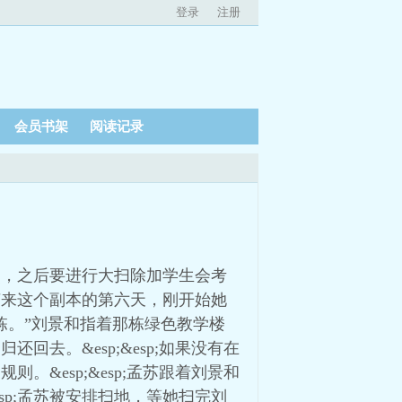
登录
注册
会员书架
阅读记录
四点，之后要进行大扫除加学生会考
孟苏来这个副本的第六天，刚开始她
那栋。”刘景和指着那栋绿色教学楼
回去。&esp;&esp;如果没有在
。&esp;&esp;孟苏跟着刘景和
sp;孟苏被安排扫地，等她扫完刘