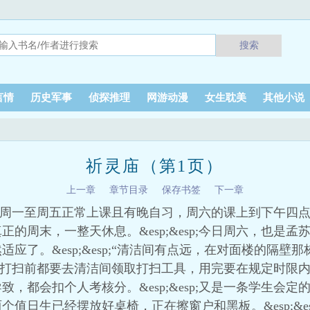
搜索
言情
历史军事
侦探推理
网游动漫
女生耽美
其他小说
）
祈灵庙（第1页）
上一章
章节目录
保存书签
下一章
单休制，周一至周五正常上课且有晚自习，周六的课上到下午
的周末，一整天休息。&esp;&esp;今日周六，也是
应了。&esp;&esp;“清洁间有点远，在对面楼的隔壁
值日生打扫前都要去清洁间领取打扫工具，用完要在规定时限内归还
都会扣个人考核分。&esp;&esp;又是一条学生会定的规则
值日生已经摆放好桌椅，正在擦窗户和黑板。&esp;&e