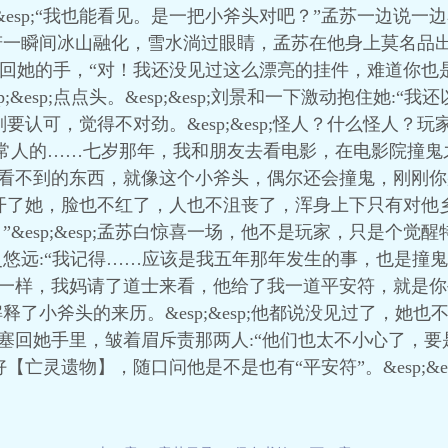
&esp;“我也能看见。是一把小斧头对吧？”孟苏一边说一边看着
若一瞬间冰山融化，雪水淌过眼睛，孟苏在他身上莫名品
反握回她的手，“对！我还没见过这么漂亮的挂件，难道你也是……
&esp;点点头。&esp;&esp;刘景和一下激动抱住她:
苏刚要认可，觉得不对劲。&esp;&esp;怪人？什么怪人？玩家
正常人的……七岁那年，我和朋友去看电影，在电影院撞鬼
看到正常人看不到的东西，就像这个小斧头，偶尔还会撞鬼，刚
和很快松开了她，脸也不红了，人也不沮丧了，浑身上下只有对
sp;&esp;孟苏白惊喜一场，他不是玩家，只是个觉醒特异功
悠远:“我记得……应该是我五年那年发生的事，也是撞
就和你一样，我妈请了道士来看，他给了我一道平安符，就是你手上
了小斧头的来历。&esp;&esp;他都说没见过了，她
“平安符”塞回她手里，皱着眉斥责那两人:“他们也太不小心了
苏收好【亡灵遗物】，随口问他是不是也有“平安符”。&esp;