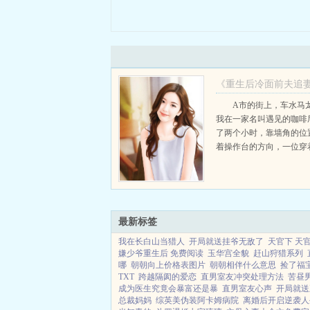
《重生后冷面前夫追
场》苏浅璃谢淮璟
A市的街上，车水
我在一家名叫遇见的咖啡
《重生后冷面前夫追
了两个小时，靠墙角的位
场》苏浅璃谢淮璟
着操作台的方向，一位穿
围裙的年轻女孩，正在忙
着各类饮品...
最新标签
我在长白山当猎人
开局就送挂爷无敌了
天官下 天
嫌少爷重生后 免费阅读
玉华宫全貌
赶山狩猎系列
哪
朝朝向上价格表图片
朝朝相伴什么意思
捡了福
TXT
跨越隔阂的爱恋
直男室友冲突处理方法
苦昼
成为医生究竟会暴富还是暴
直男室友心声
开局就送
总裁妈妈
综英美伪装阿卡姆病院
离婚后开启逆袭人