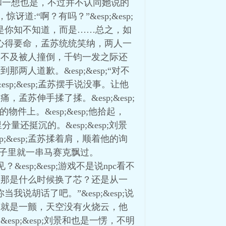
刘景和一想也是，不过并不认同她说的
讶道:“啊？有吗？”&esp;&esp;
点不是你知不知道，而是……总之，如
还暖心得要命，孟苏统统笑纳，两人一
闪避不及被人撞倒，千钧一发之际还
两人道歉。&esp;&esp;“对不
sp;&esp;孟苏摆手说没事。让他
孟苏伸手揉了揉。&esp;&esp;
件上。&esp;&esp;他拾起，
量还挺沉的。&esp;&esp;刘景
&esp;孟苏揉着肩，顺着他的询
它，脑子里就一串马赛克飘过。
？&esp;&esp;游戏不是说npc看不
别，那是什么时候换了芯？还是从一
说胡话了吧。”&esp;&esp;说
身体就是一颤，天空没有火烧云，他
sp;&esp;刘景和也是一愣，不明