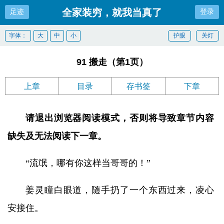
全家装穷，就我当真了
足迹
登录
字体：
大
中
小
护眼
关灯
91 搬走（第1页）
上章
目录
存书签
下章
请退出浏览器阅读模式，否则将导致章节内容
缺失及无法阅读下一章。
“流氓，哪有你这样当哥哥的！”
姜灵瞳白眼道，随手扔了一个东西过来，凌心
安接住。