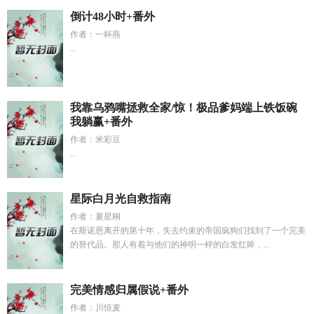
倒计48小时+番外
作者：一杯燕
...
我靠乌鸦嘴拯救全家/惊！极品爹妈端上铁饭碗
我躺赢+番外
作者：米彩豆
...
星际白月光自救指南
作者：夏星桐
在斯诺恩离开的第十年，失去约束的帝国疯狗们找到了一个完美
的替代品。那人有着与他们的神明一样的白发红眸，...
完美情感归属假说+番外
作者：川恒麦