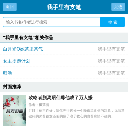
我手里有支笔
返回
足迹
搜 索
“我手里有支笔”相关作品
白月光O她茶里茶气
我手里有支笔
女主拐跑计划
我手里有支笔
归渔
我手里有支笔
封面推荐
攻略者脱离后仙尊他成了万人嫌
作者：枫落情
叮叮！宿主你好，请你先行选择一个降低黑化值的对象，无情道
破碎的师尊蓄发还俗的佛子浪子收心的魔尊痴情不改的...