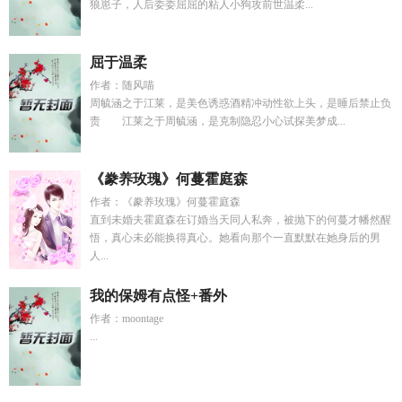
狼崽子，人后委委屈屈的粘人小狗攻前世温柔...
屈于温柔
作者：随风喵
周毓涵之于江莱，是美色诱惑酒精冲动性欲上头，是睡后禁止负
责 江莱之于周毓涵，是克制隐忍小心试探美梦成...
《豢养玫瑰》何蔓霍庭森
作者：《豢养玫瑰》何蔓霍庭森
直到未婚夫霍庭森在订婚当天同人私奔，被抛下的何蔓才幡然醒
悟，真心未必能换得真心。她看向那个一直默默在她身后的男
人...
我的保姆有点怪+番外
作者：moontage
...