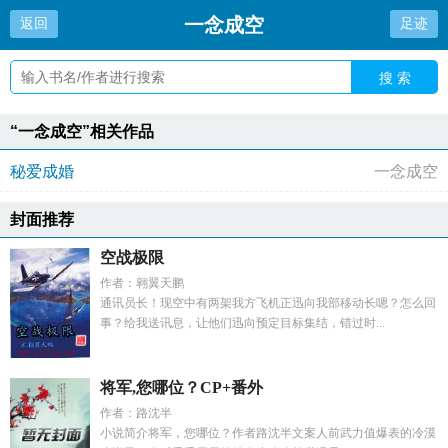
一念成空
返回
足迹
搜 索
“一念成空”相关作品
秘爱成婚
一念成空
封面推荐
空战极限
作者：翱翼天鹏
通讯员长！现空中有两架我方飞机正迅向我部移动长嗯？怎么回
事？给我送讯息，让他们迅向预定目标集结，错过时...
将军,您哪位？CP+番外
作者：路沈半
小说简介将军，您哪位？作者路沈半文案人前武力值爆表的冷漠